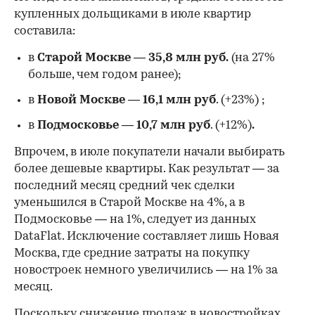
купленных дольщиками в июле квартир
составила:
в
Старой Москве
—
35,8 млн руб.
(на 27%
больше, чем годом ранее);
в
Новой Москве
—
16,1 млн руб
. (+23%)
;
в
Подмосковье
—
10,7 млн руб
. (+12%)
.
Впрочем, в июле покупатели начали выбирать
более дешевые квартиры. Как результат — за
последний месяц средний чек сделки
уменьшился в Старой Москве на 4%, а в
Подмосковье — на 1%, следует из данных
DataFlat. Исключение составляет лишь Новая
Москва, где средние затраты на покупку
новостроек немного увеличились — на 1% за
месяц.
Поскольку снижение продаж в новостройках