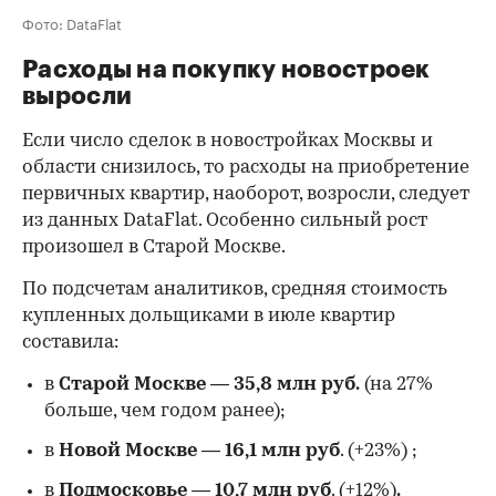
Фото: DataFlat
Расходы на покупку новостроек
выросли
Если число сделок в новостройках Москвы и
области снизилось, то расходы на приобретение
первичных квартир, наоборот, возросли, следует
из данных DataFlat. Особенно сильный рост
произошел в Старой Москве.
По подсчетам аналитиков, средняя стоимость
купленных дольщиками в июле квартир
составила:
в
Старой Москве
—
35,8 млн руб.
(на 27%
больше, чем годом ранее);
в
Новой Москве
—
16,1 млн руб
. (+23%)
;
в
Подмосковье
—
10,7 млн руб
. (+12%)
.