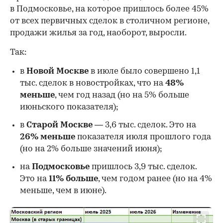
в Подмосковье, на которое пришлось более 45%
от всех первичных сделок в столичном регионе,
продажи жилья за год, наоборот, выросли.
Так:
в
Новой Москве
в июле было совершено 1,1
тыс. сделок в новостройках, что на
48%
меньше
, чем год назад (но на 5% больше
июньского показателя);
в
Старой Москве
— 3,6 тыс. сделок. Это на
26%
меньше
показателя июля прошлого года
00:00
/
00:00
(но на 2% больше значений июня);
на
Подмосковье
пришлось 3,9 тыс. сделок.
Это на
11% больше
, чем годом ранее (но на 4%
меньше, чем в июне).