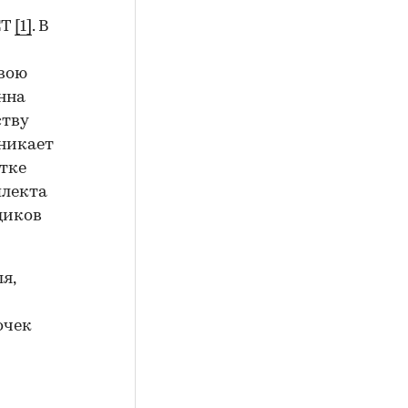
СТ
[1]
. В
свою
Анна
ству
зникает
етке
плекта
щиков
я,
очек