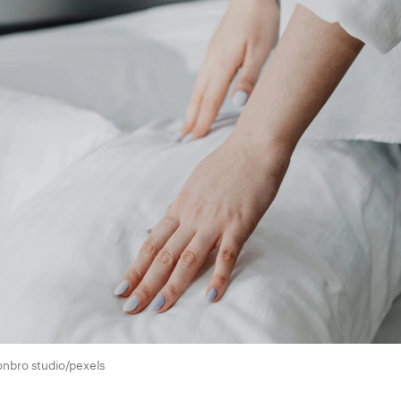
00:00
/
00:00
onbro studio/pexels