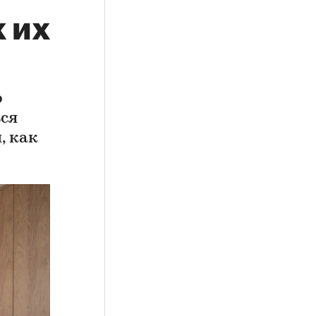
к их
о
ься
, как