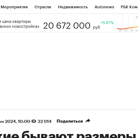
Мероприятия
Отрасли
Недвижимость
Autonews
РБК Ком
20 672 000
 цена квартиры
 РБК
РБК Образование
РБК Курсы
РБК Life
+5.87%
Тренды
Виз
вских новостройках
руб
ь
Крипто
РБК Бизнес-среда
Дискуссионный клуб
Исследо
зета
Спецпроекты СПб
Конференции СПб
Спецпроекты
кономика
Бизнес
Технологии и медиа
Финансы
Рынок на
(+87,58%)
(+30,15%)
 ₽5 450
АФК «Система» ₽12
Купить
оз ПСБ к 29.07.27
прогноз БКС к 15.07.27
Поделиться
юн 2024, 10:00
32 014
кие бывают размеры