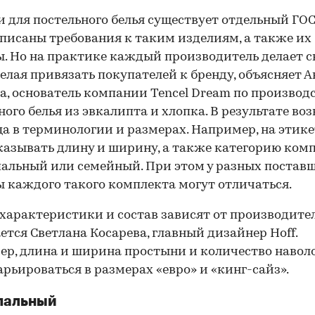
и для постельного белья существует отдельный ГО
писаны требования к таким изделиям, а также их
. Но на практике каждый производитель делает 
желая привязать покупателей к бренду, объясняет 
а, основатель компании Tencel Dream по производ
ного белья из эвкалипта и хлопка. В результате во
а в терминологии и размерах. Например, на этик
казывать длину и ширину, а также категорию ком
альный или семейный. При этом у разных постав
 каждого такого комплекта могут отличаться.
характеристики и состав зависят от производител
ется Светлана Косарева, главный дизайнер Hoff.
р, длина и ширина простыни и количество навол
арьироваться в размерах «евро» и «кинг-сайз».
пальный