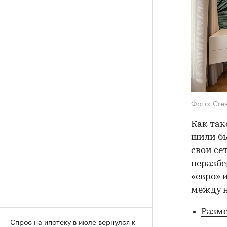
Фото: Cre
Как так
шили бы
свои се
неразбе
«евро» 
между н
Разм
Спрос на ипотеку в июле вернулся к