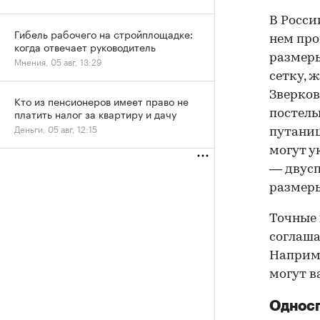
В Росси
Гибель рабочего на стройплощадке:
нем про
когда отвечает руководитель
размеры
Мнения, 05 авг, 13:29
сетку, 
Зверков
Кто из пенсионеров имеет право не
платить налог за квартиру и дачу
постель
Деньги, 05 авг, 12:15
путаниц
могут у
— двусп
размеры
Точные 
соглаша
Наприме
могут в
Однос