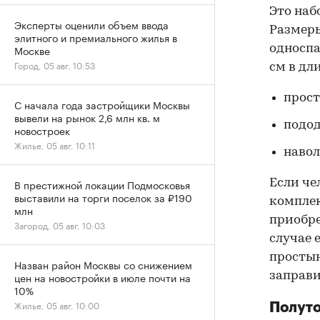
Это наб
Эксперты оценили объем ввода
Размеры
элитного и премиального жилья в
односпа
Москве
Город, 05 авг, 10:53
см в дл
прост
С начала года застройщики Москвы
вывели на рынок 2,6 млн кв. м
подод
новостроек
Жилье, 05 авг, 10:11
навол
Если че
В престижной локации Подмосковья
выставили на торги поселок за ₽190
комплек
млн
приобре
Загород, 05 авг, 10:03
случае 
простын
Назван район Москвы со снижением
заправи
цен на новостройки в июле почти на
10%
Жилье, 05 авг, 10:00
Полут