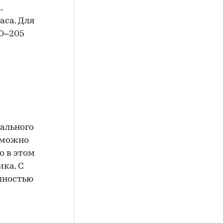
.
аса. Для
0
–205
пального
 можно
о в этом
ика. С
лностью