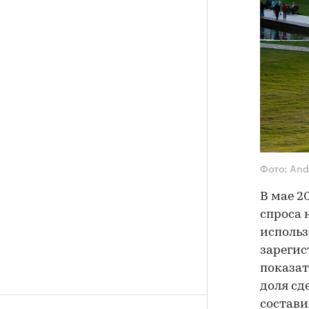
Фото: And
В мае 2
спроса 
использ
зарегис
показат
доля сд
состави