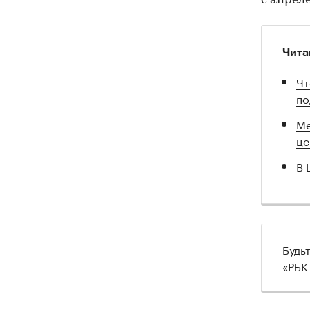
с апрел
Чита
Чт
по
Ме
це
В 
Будь
«РБК