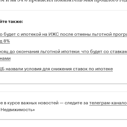
ем и на 54% превысил показатель мая прошлого год
йте также:
о будет с ипотекой на ИЖС после отмены льготной прог
д 8%
сяц до окончания льготной ипотеки: что будет со ставкам
нами
ЦБ назвали условия для снижения ставок по ипотеке
те в курсе важных новостей — следите за
телеграм-канал
-Недвижимость»