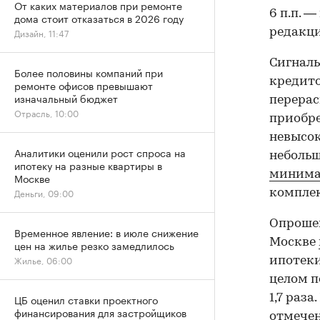
От каких материалов при ремонте
6 п.п. —
дома стоит отказаться в 2026 году
редакци
Дизайн, 11:47
Сигналы
Более половины компаний при
кредито
ремонте офисов превышают
изначальный бюджет
перерас
Отрасль, 10:00
приобре
невысок
Аналитики оценили рост спроса на
небольш
ипотеку на разные квартиры в
минима
Москве
Деньги, 09:00
комплек
Опрошен
Временное явление: в июле снижение
Москве
цен на жилье резко замедлилось
Жилье, 06:00
ипотеки
целом п
1,7 раз
ЦБ оценил ставки проектного
финансирования для застройщиков
отмечен