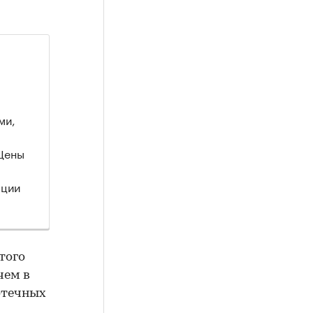
ми,
 Цены
ации
того
чем в
потечных