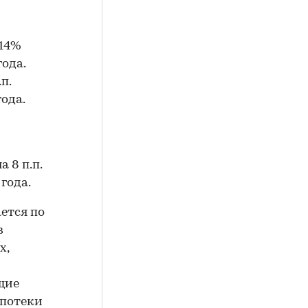
 14%
ода.
п.
года.
 8 п.п.
года.
ется по
в
х,
щие
ипотеки