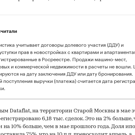
считали
истика учитывает договоры долевого участия (ДДУ) и
уступки прав в новостройках с квартирами и апартамента
гистрированные в Росреестре. Продажи машино-мест,
овых и коммерческой недвижимости в расчеты не вошли.
ируются на дату заключения ДДУ или дату бронирования.
й поступления выручки (платежа) считается дата регистр
ки.
ым Dataflat, на территории Старой Москвы в мае э
регистрировано 6,18 тыс. сделок. Это на 2% больше, 
 и на 10% больше, чем в мае прошлого года. Доля и
оставила 75%, что на 10 п.п. превосходит апрель, а