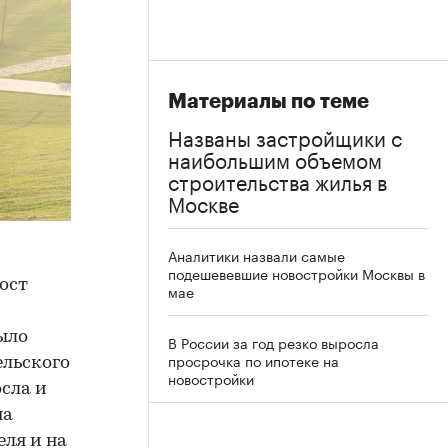
Материалы по теме
Названы застройщики с
наибольшим объемом
строительства жилья в
Москве
Аналитики назвали самые
подешевевшие новостройки Москвы в
ост
мае
ыло
В России за год резко выросла
просрочка по ипотеке на
ельского
новостройки
сла и
на
еля и на