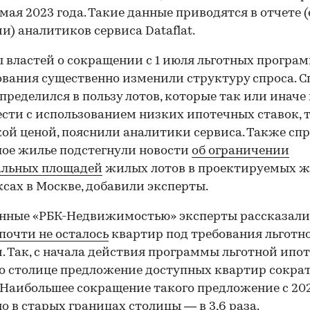
 мая 2023 года. Такие данные приводятся в отчете (
и) аналитиков сервиса Dataflat.
 властей о сокращении с 1 июля льготных програ
вания существенно изменили структуру спроса. С
пределился в пользу лотов, которые так или инач
сти с использованием низких ипотечных ставок, то
ой ценой, пояснили аналитики сервиса. Также спр
ое жилье подстегнули новости
об ограничении
льных площадей
жилых лотов в проектируемых 
сах в Москве, добавили эксперты.
ные «РБК-Недвижимостью» эксперты рассказали,
почти не осталось
квартир под требования льготн
. Так, с начала действия программы льготной ипот
о столице предложение доступных квартир сократ
а. Наибольшее сокращение такого предложение с 20
о в старых границах столицы — в 3,6 раза.