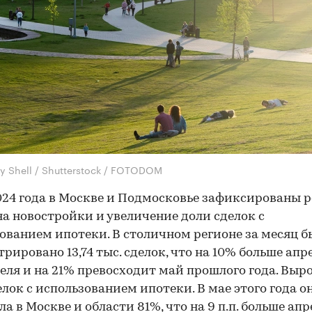
y Shell / Shutterstock / FOTODOM
024 года в Москве и Подмосковье зафиксированы р
на новостройки и увеличение доли сделок с
ованием ипотеки. В столичном регионе за месяц б
трировано 13,74 тыс. сделок, что на 10% больше апр
еля и на 21% превосходит май прошлого года. Выро
елок с использованием ипотеки. В мае этого года о
ла в Москве и области 81%, что на 9 п.п. больше апр