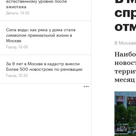
естественному уровню после
ажиотажа
сп
Деньги, 13:32
от
Сила воды: как река у дома стала
символом премиальной жизни в
Москве
В Москве
Город, 13:05
Наибо
За 9 лет в Москве в кадастр внесли
новос
более 500 новостроек по реновации
терри
Город, 12:25
месяц