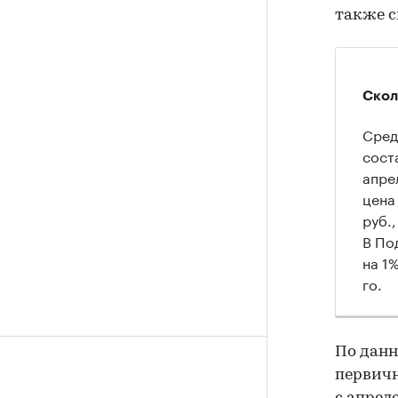
также с
Скол
Средн
соста
апре
цена
руб.
В Под
на 1
го.
По дан
первич