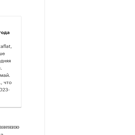
года
aflat,
ше
едняя
.
 май.
, что
2023-
авнению