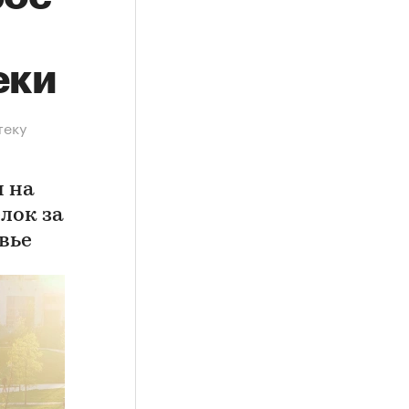
еки
теку
н на
лок за
вье