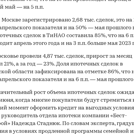
 май — на 5 п.п.
 Москве зарегистрировано 2,68 тыс. сделок, это на
апрельского показателя и на 50% — мая прошлого г
отечных сделок в ТиНАО составила 85%, что на 6 п.
дит апрель этого года и на 3 п.п. больше мая 2023 
сковье провели 4,87 тыс. сделок, прирост за месяц
л 21%, а за год — 23%. Доля ипотечных сделок в
кой области зафиксирована на отметке 86%, что на
апрельского показателя и на 6 п.п. — мая прошлого 
начительный рост объема ипотечных сделок ожида
июня, когда многие покупатели будут стремиться 
ий момент оформить кредит на выгодных условия
 руководитель отдела ипотеки компании «Бест-
ой» Надежда Стаднюк. По словам эксперта, гряду
ия в условиях продленной программы семейной 