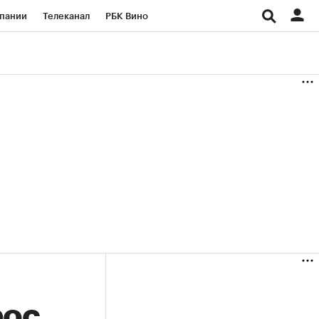
пании
Телеканал
РБК Вино
ациональные проекты
Город
аншизы
Газета
ка
Бизнес
рос