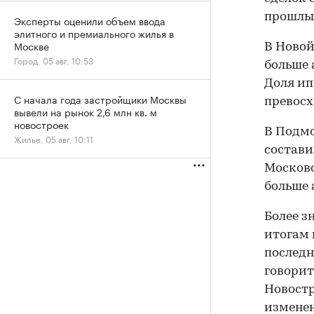
прошлый
Эксперты оценили объем ввода
элитного и премиального жилья в
Москве
В Новой
Город, 05 авг, 10:53
больше 
Доля ип
С начала года застройщики Москвы
превосхо
вывели на рынок 2,6 млн кв. м
новостроек
В Подмо
Жилье, 05 авг, 10:11
состави
Московс
больше 
Более з
итогам 
последн
говорит
Новостр
изменен