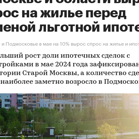
рос на жилье перед
меной льготной ипот
 и Подмосковье в мае на 10% вырос спрос на жилье и ипо
льший рост доли ипотечных сделок с
тройками в мае 2024 года зафиксирова
тории Старой Москвы, а количество сде
 наиболее заметно возросло в Подмоско