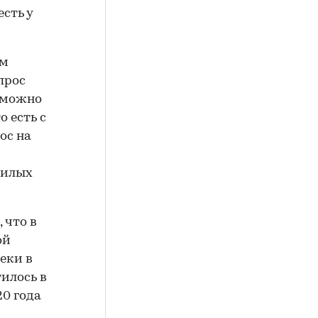
есть у
мм
прос
е можно
 есть с
ос на
жилых
 что в
ой
еки в
илось в
20 года