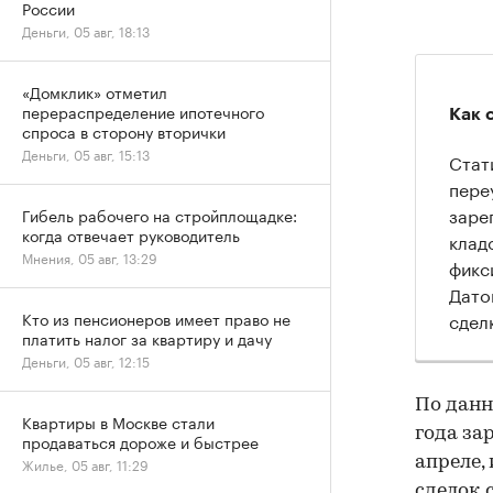
России
Деньги, 05 авг, 18:13
«Домклик» отметил
перераспределение ипотечного
Как 
спроса в сторону вторички
Деньги, 05 авг, 15:13
Стат
пере
заре
Гибель рабочего на стройплощадке:
когда отвечает руководитель
клад
Мнения, 05 авг, 13:29
фикс
Дато
сдел
Кто из пенсионеров имеет право не
платить налог за квартиру и дачу
Деньги, 05 авг, 12:15
По данн
Квартиры в Москве стали
года за
продаваться дороже и быстрее
апреле,
Жилье, 05 авг, 11:29
сделок с