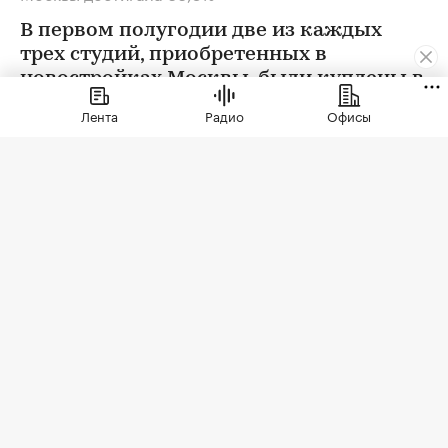
В первом полугодии две из каждых
трех студий, приобретенных в
новостройках Москвы, были куплены в
ипотеку. В сегменте трешек ипотечных
Лента
Радио
Офисы
сделок менее половины, а среди
четырехкомнатных квартир — лишь
около четверти