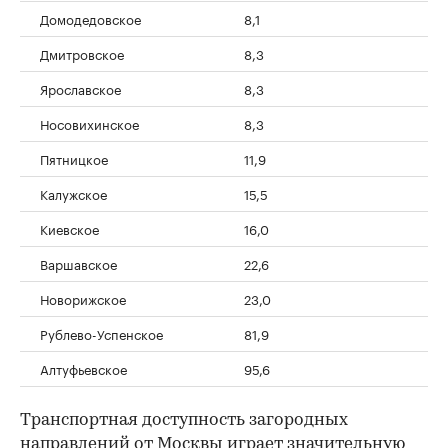
Домодедовское
8,1
Дмитровское
8,3
Ярославское
8,3
Носовихинское
8,3
Пятницкое
11,9
Калужское
15,5
Киевское
16,0
Варшавское
22,6
Новорижское
23,0
Рублево-Успенское
81,9
Алтуфьевское
95,6
Транспортная доступность загородных
направлений от Москвы
играет значительную