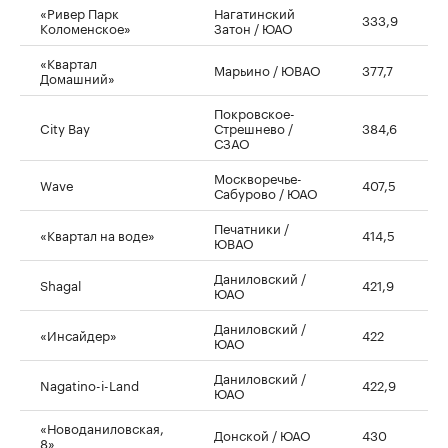
«Ривер Парк
Нагатинский
333,9
Коломенское»
Затон / ЮАО
«Квартал
Марьино / ЮВАО
377,7
Домашний»
Покровское-
City Bay
Стрешнево /
384,6
СЗАО
Москворечье-
Wave
407,5
Сабурово / ЮАО
Печатники /
«Квартал на воде»
414,5
ЮВАО
Даниловский /
Shagal
421,9
ЮАО
Даниловский /
«Инсайдер»
422
ЮАО
Даниловский /
Nagatino-i-Land
422,9
ЮАО
«Новоданиловская,
Донской / ЮАО
430
8»