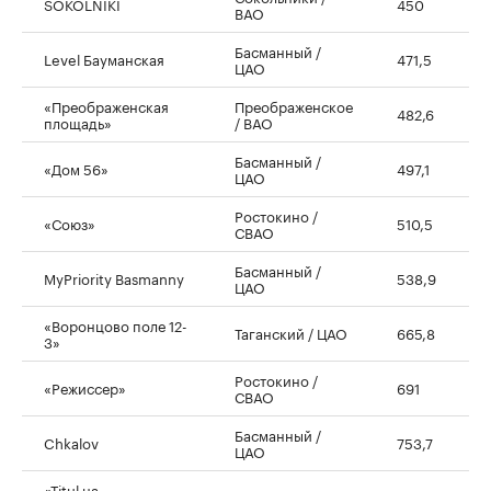
SOKOLNIKI
450
ВАО
Басманный /
Level Бауманская
471,5
ЦАО
«Преображенская
Преображенское
482,6
площадь»
/ ВАО
Басманный /
«Дом 56»
497,1
ЦАО
Ростокино /
«Союз»
510,5
СВАО
Басманный /
MyPriority Basmanny
538,9
ЦАО
«Воронцово поле 12-
Таганский / ЦАО
665,8
3»
Ростокино /
«Режиссер»
691
СВАО
Басманный /
Chkalov
753,7
ЦАО
«Titul на