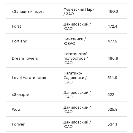
Филевский Парк
«Западный порт»
460,6
/ ЗАО
Даниловский /
Forst
472,4
ЮАО
Печатники /
Portland
477,9
ЮВАО
Нагатинский
Dream Towers
полуостров /
486,9
ЮАО
Нагатино-
Level Нагатинская
Садовники /
514,9
ЮАО
Даниловский /
«Зиларт»
522
ЮАО
Даниловский /
Wow
525,8
ЮАО
Даниловский /
Foriver
534,1
ЮАО