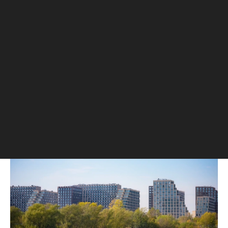
Максимум предложения отмечен в
Даниловском районе (1,33 тыс. лотов),
Покровском-Стрешневе (1,31 тыс. лотов),
Хорошево-Мневниках (0,64 тыс. лотов).
:
Власти Москвы показали проект
Читайте также
редевелопмента промзоны Южный порт