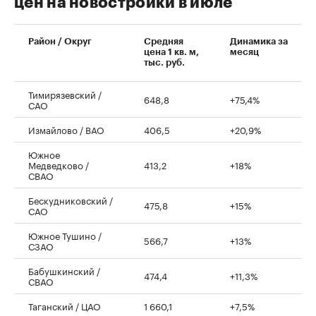
цен на новостройки в июле
00:00
/
00:00
Район / Округ
Средняя
Динамика за
цена 1 кв. м,
месяц
тыс. руб.
Тимирязевский /
648,8
+75,4%
САО
Измайлово / ВАО
406,5
+20,9%
Южное
Медведково /
413,2
+18%
СВАО
Бескудниковский /
475,8
+15%
САО
Южное Тушино /
566,7
+13%
СЗАО
Бабушкинский /
474,4
+11,3%
СВАО
Таганский / ЦАО
1 660,1
+7,5%