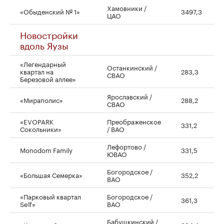
Хамовники /
«Обыденский № 1»
3497,3
ЦАО
Новостройки
вдоль Яузы
«Легендарный
Останкинский /
квартал на
283,3
СВАО
Березовой аллее»
Ярославский /
«Мираполис»
288,2
СВАО
«EVOPARK
Преображенское
331,2
Сокольники»
/ ВАО
Лефортово /
Monodom Family
331,5
ЮВАО
Богородское /
«Большая Семерка»
352,2
ВАО
«Парковый квартал
Богородское /
361,3
Self»
ВАО
Бабушкинский /