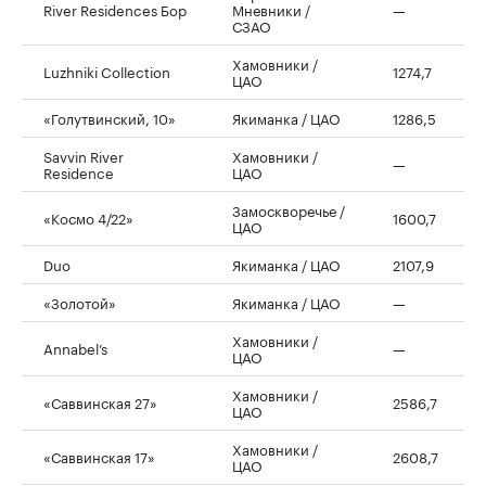
River Residences Бор
Мневники /
—
СЗАО
Хамовники /
Luzhniki Collection
1274,7
ЦАО
«Голутвинский, 10»
Якиманка / ЦАО
1286,5
Savvin River
Хамовники /
—
Residence
ЦАО
Замоскворечье /
«Космо 4/22»
1600,7
ЦАО
Duo
Якиманка / ЦАО
2107,9
«Золотой»
Якиманка / ЦАО
—
Хамовники /
Annabel’s
—
ЦАО
Хамовники /
«Саввинская 27»
2586,7
ЦАО
Хамовники /
«Саввинская 17»
2608,7
ЦАО