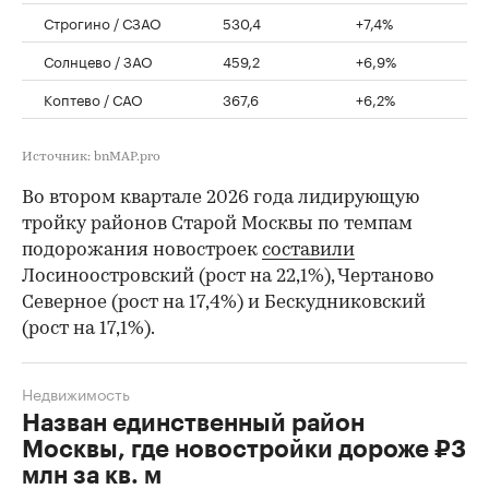
Строгино / СЗАО
530,4
+7,4%
Солнцево / ЗАО
459,2
+6,9%
Коптево / САО
367,6
+6,2%
Источник: bnMAP.pro
Во втором квартале 2026 года лидирующую
тройку районов Старой Москвы по темпам
подорожания новостроек
составили
Лосиноостровский (рост на 22,1%), Чертаново
Северное (рост на 17,4%) и Бескудниковский
(рост на 17,1%).
Недвижимость
Назван единственный район
Москвы, где новостройки дороже ₽3
млн за кв. м