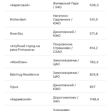
Филевский Парк
«Береговой»
536,3
/ ЗАО
Нагатино-
Rotterdam
Садовники /
541,5
ЮАО
Даниловский /
RiverSky
571,8
ЮАО
Покровское-
«Клубный город на
Стрешнево /
614,2
реке Primavera»
СЗАО
Замоскворечье /
«Монблан»
783,3
ЦАО
Замоскворечье /
Balchug Residence
824,8
ЦАО
Даниловский /
Opus
857
ЮАО
Дорогомилово /
«Бадаевский»
1148,4
ЗАО
Хорошево-