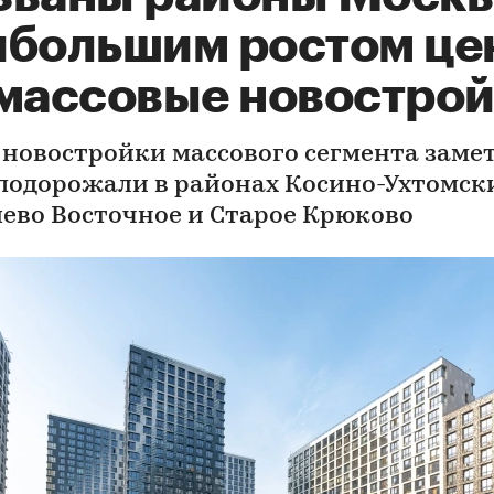
ибольшим ростом це
 массовые новостро
д новостройки массового сегмента заме
 подорожали в районах Косино-Ухтомск
ево Восточное и Старое Крюково