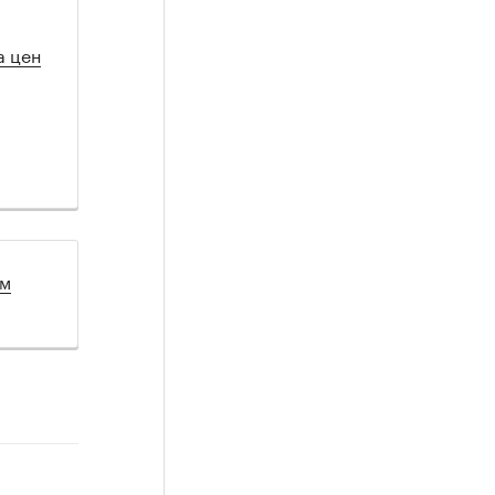
а цен
ом