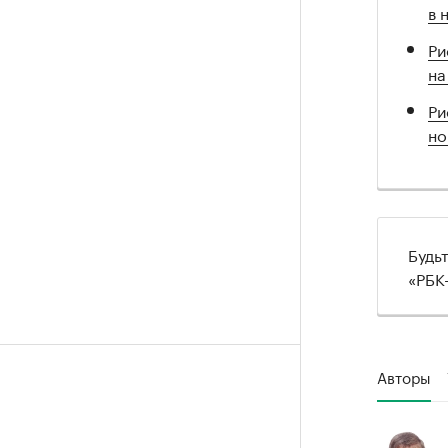
в 
Ри
на
Ри
но
Будь
«РБК
Авторы