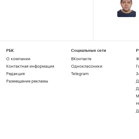
РБК
Социальные сети
Р
О компании
ВКонтакте
Ж
Контактная информация
Одноклассники
Г
Редакция
Telegram
З
Размещение рекламы
Д
Д
М
Н
Д