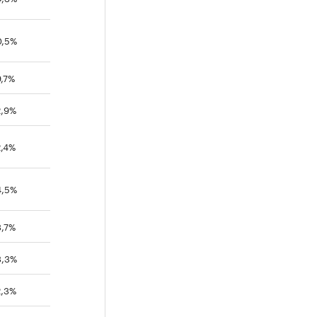
0,5%
,7%
2,9%
2,4%
4,5%
3,7%
3,3%
2,3%