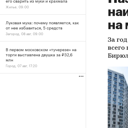
его сварить из муки и крахмала
Жилье, 09:00
на
на
Луковая муха: почему появляется, как
от нее избавиться, 5 средств
Загород, 08 авг, 09:00
За го
всего
В первом московском «тучерезе» на
торги выставлена двушка за ₽32,6
Бирюл
млн
Город, 07 авг, 17:20