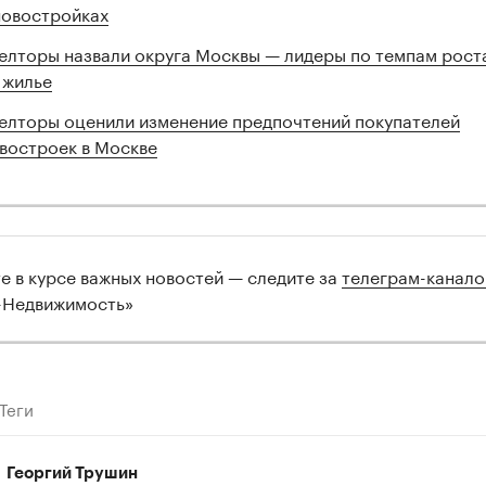
новостройках
елторы назвали округа Москвы — лидеры по темпам рост
 жилье
елторы оценили изменение предпочтений покупателей
востроек в Москве
те в курсе важных новостей — следите за
телеграм-канал
-Недвижимость»
Теги
Георгий Трушин