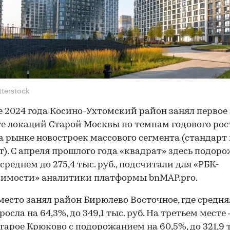
tterstock
е 2024 года Косино-Ухтомский район занял первое 
е локаций Старой Москвы по темпам годового рос
 на рынке новостроек массового сегмента (стандарт
). С апреля прошлого года «квадрат» здесь подоро
 среднем до 275,4 тыс. руб., подсчитали для «РБК-
имости» аналитики платформы bnMAP.pro.
место занял район Бирюлево Восточное, где средняя
росла на 64,3%, до 349,1 тыс. руб. На третьем месте
тарое Крюково с подорожанием на 60,5%, до 321,9 т