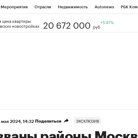
Мероприятия
Отрасли
Недвижимость
Autonews
РБК Ком
20 672 000
 цена квартиры
Образование
РБК Курсы
РБК Life
Тренды
+5.87%
Визионеры
Н
вских новостройках
руб
Дискуссионный клуб
Исследования
Кредитные рейтинги
Фр
Спецпроекты
Проверка контрагентов
Политика
Экономи
к наличной валюты
ЭКСКЛЮЗИВ
Поделиться
 мая 2024, 14:32
званы районы Москв