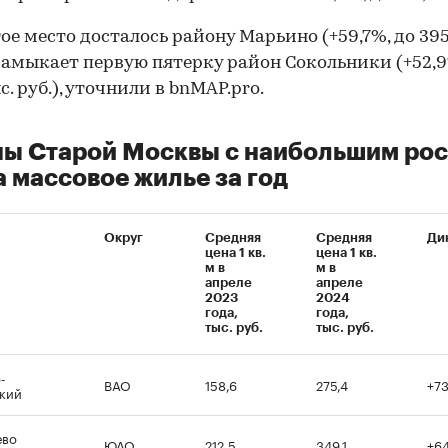
ое место досталось району Марьино (+59,7%, до 395
а замыкает первую пятерку район Сокольники (+52,9
с. руб.), уточнили в bnMAP.pro.
ы Старой Москвы с наибольшим ро
а массовое жилье за год
Округ
Средняя
Средняя
Ди
цена 1 кв.
цена 1 кв.
м в
м в
апреле
апреле
2023
2024
года,
года,
тыс. руб.
тыс. руб.
-
ВАО
158,6
275,4
+7
кий
ево
ЮАО
212,5
349,1
+6