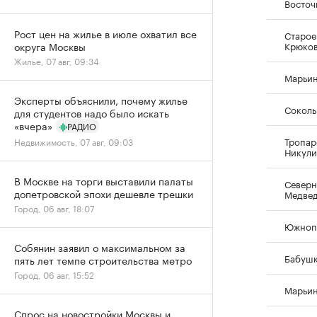
Восточ
Рост цен на жилье в июле охватил все
Старое
Крюко
округа Москвы
Жилье, 07 авг, 09:34
Марьи
Эксперты объяснили, почему жилье
Соколь
для студентов надо было искать
«вчера»
РАДИО
Тропар
Недвижимость, 07 авг, 09:03
Никул
В Москве на торги выставили палаты
Северн
допетровской эпохи дешевле трешки
Медве
Город, 06 авг, 18:07
Южноп
Собянин заявил о максимальном за
Бабуш
пять лет темпе строительства метро
Город, 06 авг, 15:52
Марьин
Спрос на новостройки Москвы и