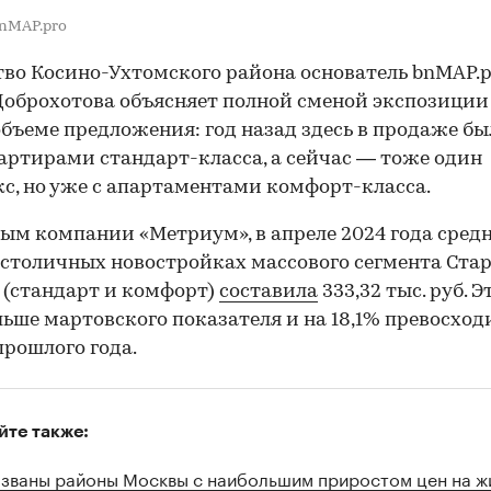
nMAP.pro
во Косино-Ухтомского района основатель bnMAP.p
оброхотова объясняет полной сменой экспозиции
бъеме предложения: год назад здесь в продаже бы
артирами стандарт-класса, а сейчас — тоже один
с, но уже с апартаментами комфорт-класса.
ым компании «Метриум», в апреле 2024 года средн
 в столичных новостройках массового сегмента Ста
(стандарт и комфорт)
составила
333,32 тыс. руб. Э
льше мартовского показателя и на 18,1% превосход
прошлого года.
йте также:
званы районы Москвы с наибольшим приростом цен на ж