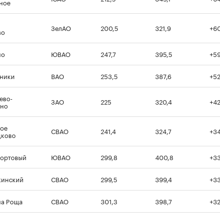
ное
ЗелАО
200,5
321,9
+6
во
но
ЮВАО
247,7
395,5
+59
ники
ВАО
253,5
387,6
+5
ево-
ЗАО
225
320,4
+4
ино
ое
СВАО
241,4
324,7
+3
дково
ортовый
ЮВАО
299,8
400,8
+3
кинский
СВАО
299,5
399,4
+3
а Роща
СВАО
301,3
398,7
+3