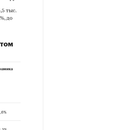
,5 тыс.
%, до
стом
намика
3,6%
4,3%