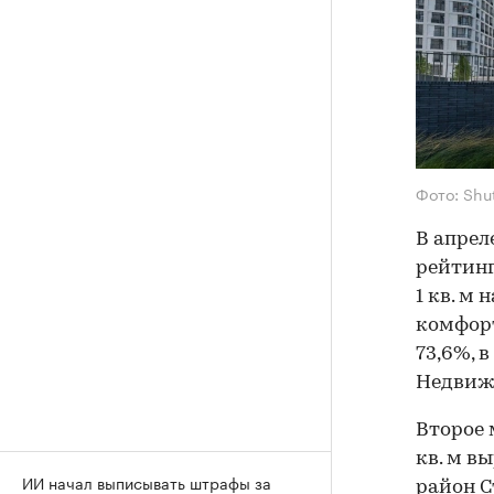
Фото: Shu
В апрел
рейтинг
1 кв. м
комфорт
73,6%, в
Недвиж
Второе 
кв. м вы
ИИ начал выписывать штрафы за
район С