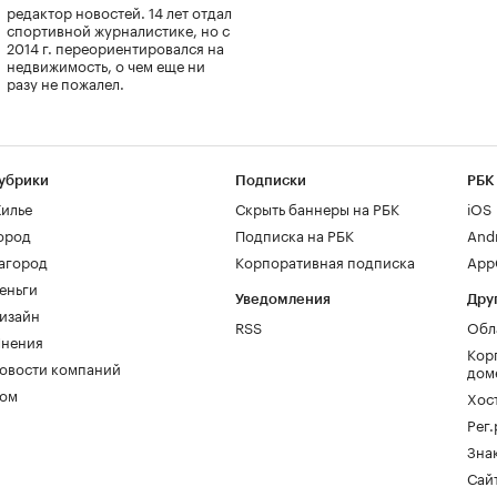
редактор новостей. 14 лет отдал
спортивной журналистике, но с
2014 г. переориентировался на
недвижимость, о чем еще ни
разу не пожалел.
убрики
Подписки
РБК
илье
Скрыть баннеры на РБК
iOS
ород
Подписка на РБК
And
агород
Корпоративная подписка
AppG
еньги
Уведомления
Дру
изайн
RSS
Обл
нения
Кор
овости компаний
дом
ом
Хос
Рег
Зна
Сайт