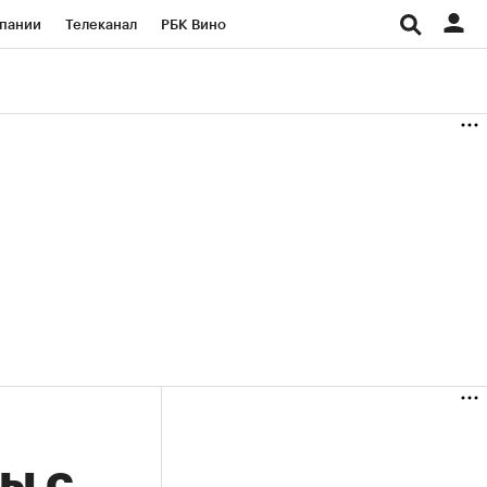
пании
Телеканал
РБК Вино
ациональные проекты
Город
аншизы
Газета
ка
Бизнес
ы с