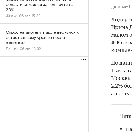
области снизился за год почти на
Данные: b
20%
Жилье, 06 авг, 15:39
Лидерст
Ирина Д
Спрос на ипотеку в июле вернулся к
малом о
естественному уровню после
ажиотажа
ЖК с кв
Деньги, 06 авг, 13:32
комплек
По данн
1 кв. м
Москвы 
2,2% бо
апрель 
Чита
На