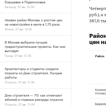
борщевик в Подмосковье
Загород, 07 авг, 15:30
Четверт
руб.), 
Назван район Москвы с ростом цен
387,6 ты
на новостройки в июле в 1,75 раза
Жилье, 07 авг, 13:55
Район
цен н
В Москве выбрали лучшие
градостроительные проекты. Как они
выглядят
Город, 07 авг, 12:05
Район
Архитекторы и студенты создали
плакаты ко Дню строителя. Лучшие
работы
Отрасль, 07 авг, 11:36
Косино
Ухтомс
Дню строителя — 70: как отмечают
юбилей и главные рекорды отрасли
Бирюл
Отрасль, 07 авг, 11:04