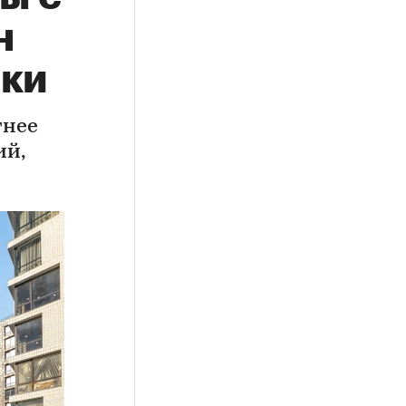
н
йки
тнее
ий,