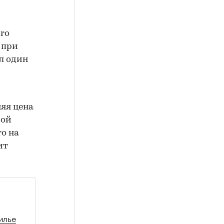
ro
 при
л один
яя цена
рой
то на
ит
илье