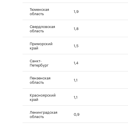
Тюменская
1,9
область
Свердловская
1,8
область
Приморский
1,5
край
Санкт-
1,4
Петербург
Пензенская
1,1
область
Красноярский
1,1
край
Ленинградская
0,9
область