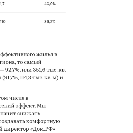
1,7
40,9%
110
36,2%
оэффективного жилья в
гиона, то самый
92,7%, или 351,6 тыс. кв.
1,7%, 114,3 тыс. кв. м) и
ом числе в
еский эффект. Мы
значит снижать
 создавать комфортную
ый директор «Дом.РФ»