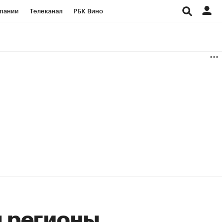
пании
Телеканал
РБК Вино
ациональные проекты
Город
аншизы
Газета
ка
Бизнес
л регионы