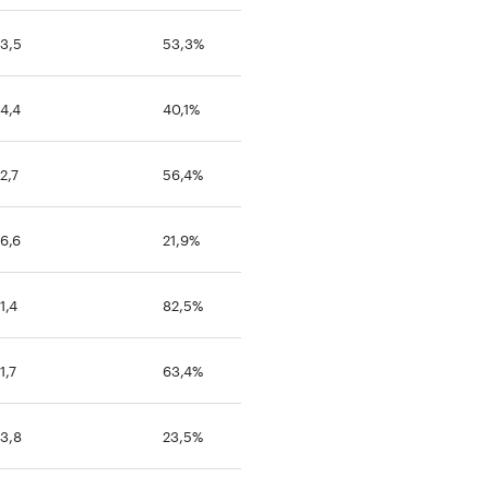
3,5
53,3%
4,4
40,1%
2,7
56,4%
6,6
21,9%
1,4
82,5%
1,7
63,4%
3,8
23,5%