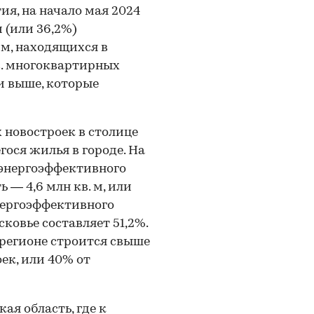
я, на начало мая 2024
м (или 36,2%)
 м, находящихся в
ыс. многоквартирных
и выше, которые
 новостроек в столице
гося жилья в городе. На
 энергоэффективного
— 4,6 млн кв. м, или
энергоэффективного
ковье составляет 51,2%.
 регионе строится свыше
ек, или 40% от
ая область, где к