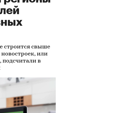
олей
вных
е строится свыше
 новостроек, или
, подсчитали в
я