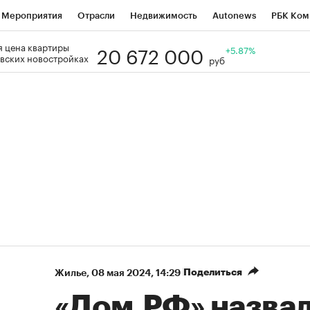
Мероприятия
Отрасли
Недвижимость
Autonews
РБК Ком
20 672 000
 цена квартиры
Образование
РБК Курсы
РБК Life
Тренды
+5.87%
Визионеры
Н
вских новостройках
руб
Дискуссионный клуб
Исследования
Кредитные рейтинги
Фр
Спецпроекты
Проверка контрагентов
Политика
Экономи
к наличной валюты
Поделиться
Жилье
⁠,
08 мая 2024, 14:29
«Дом.РФ» назва