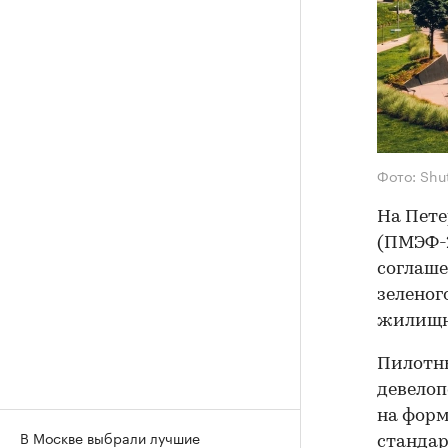
Фото: Shu
На Пет
(ПМЭФ-2
соглаше
зеленог
жилищно
Пилотны
девелоп
на форм
В Москве выбрали лучшие
стандар