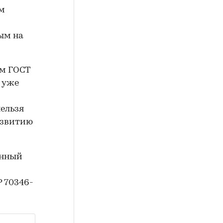
ям
ым на
м ГОСТ
я уже
нельзя
азвитию
анный
 70346-