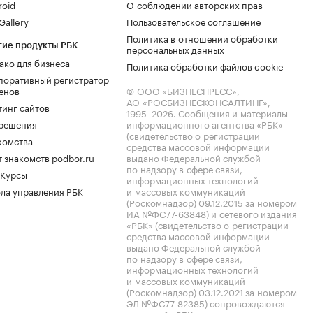
roid
О соблюдении авторских прав
allery
Пользовательское соглашение
Политика в отношении обработки
гие продукты РБК
персональных данных
ако для бизнеса
Политика обработки файлов cookie
поративный регистратор
енов
© ООО «БИЗНЕСПРЕСС»,
АО «РОСБИЗНЕСКОНСАЛТИНГ»,
тинг сайтов
1995–2026
. Сообщения и материалы
.решения
информационного агентства «РБК»
(свидетельство о регистрации
комства
средства массовой информации
 знакомств podbor.ru
выдано Федеральной службой
по надзору в сфере связи,
 Курсы
информационных технологий
ла управления РБК
и массовых коммуникаций
(Роскомнадзор) 09.12.2015 за номером
ИА №ФС77-63848) и сетевого издания
«РБК» (свидетельство о регистрации
средства массовой информации
выдано Федеральной службой
по надзору в сфере связи,
информационных технологий
и массовых коммуникаций
(Роскомнадзор) 03.12.2021 за номером
ЭЛ №ФС77-82385) сопровождаются