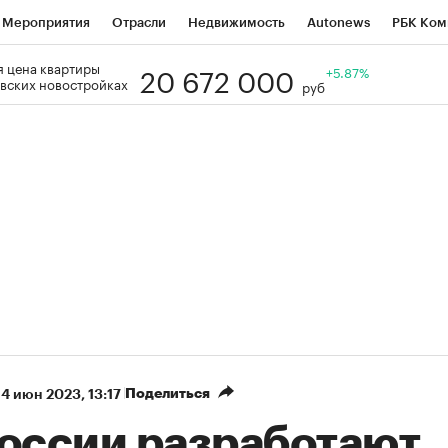
Мероприятия
Отрасли
Недвижимость
Autonews
РБК Ком
20 672 000
 цена квартиры
Образование
РБК Курсы
РБК Life
Тренды
+5.87%
Визионеры
Н
вских новостройках
руб
Дискуссионный клуб
Исследования
Кредитные рейтинги
Фр
Спецпроекты
Проверка контрагентов
Политика
Экономи
к наличной валюты
Поделиться
14 июн 2023, 13:17
России разработают