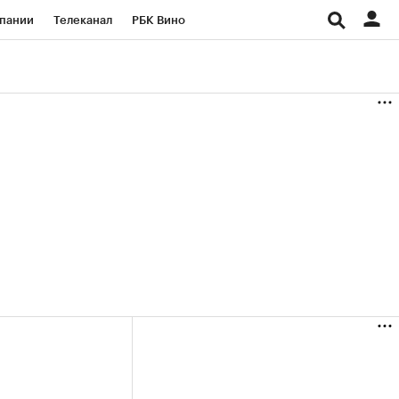
пании
Телеканал
РБК Вино
ациональные проекты
Город
аншизы
Газета
ка
Бизнес