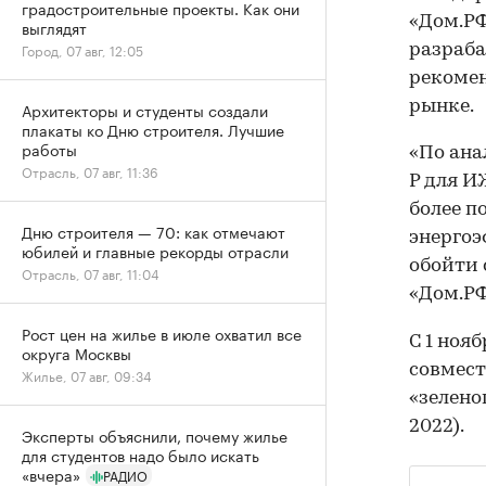
градостроительные проекты. Как они
«Дом.РФ
выглядят
Город, 07 авг, 12:05
разраба
рекомен
рынке.
Архитекторы и студенты создали
плакаты ко Дню строителя. Лучшие
работы
«По ана
Отрасль, 07 авг, 11:36
Р для И
более п
Дню строителя — 70: как отмечают
энергоэ
юбилей и главные рекорды отрасли
обойти 
Отрасль, 07 авг, 11:04
«Дом.РФ
Рост цен на жилье в июле охватил все
C 1 ноя
округа Москвы
совмест
Жилье, 07 авг, 09:34
«зелено
2022).
Эксперты объяснили, почему жилье
для студентов надо было искать
«вчера»
РАДИО