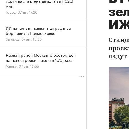
торги выставлена двушка за ₽32,6
млн
зе
Город, 07 авг, 17:20
И
ИИ начал выписывать штрафы за
борщевик в Подмосковье
Загород, 07 авг, 15:30
Станд
проек
Назван район Москвы с ростом цен
дадут
на новостройки в июле в 1,75 раза
Жилье, 07 авг, 13:55