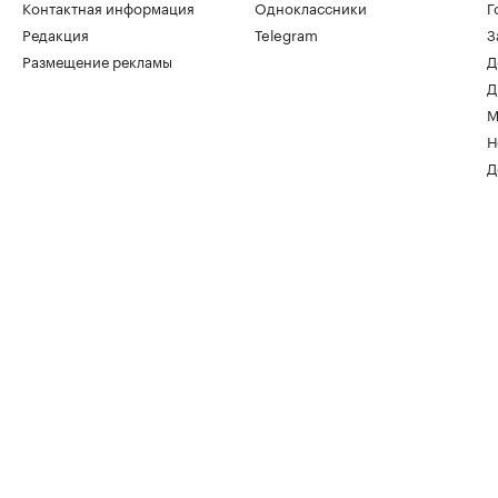
Контактная информация
Одноклассники
Г
Редакция
Telegram
З
Размещение рекламы
Д
Д
М
Н
Д