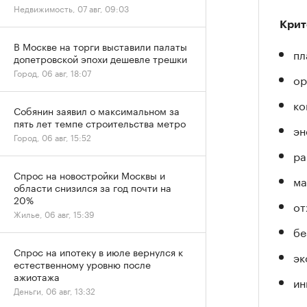
Недвижимость, 07 авг, 09:03
Крит
В Москве на торги выставили палаты
пл
допетровской эпохи дешевле трешки
Город, 06 авг, 18:07
ор
ко
Собянин заявил о максимальном за
пять лет темпе строительства метро
эн
Город, 06 авг, 15:52
ра
Спрос на новостройки Москвы и
ма
области снизился за год почти на
20%
от
Жилье, 06 авг, 15:39
бе
Спрос на ипотеку в июле вернулся к
эк
естественному уровню после
ажиотажа
ин
Деньги, 06 авг, 13:32