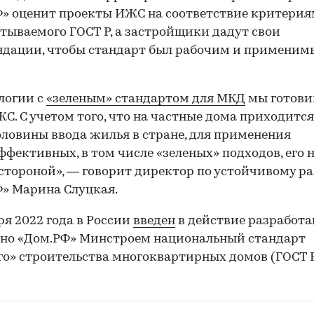
» оценит проекты ИЖС на соответствие критери
тываемого ГОСТ Р, а застройщики дадут свои
дации, чтобы стандарт был рабочим и применим
логии с
«зеленым» стандартом для МКД
мы готови
ЖС. С учетом того, что на частные дома приходитс
оловины ввода жилья в стране, для применения
ффективных, в том числе «зеленых» подходов, его 
стороной», — говорит директор по устойчивому р
» Марина Слуцкая.
бря 2022 года в России
введен
в действие разработ
но «Дом.РФ» Минстроем национальный стандарт
го» строительства многоквартирных домов (ГОСТ Р