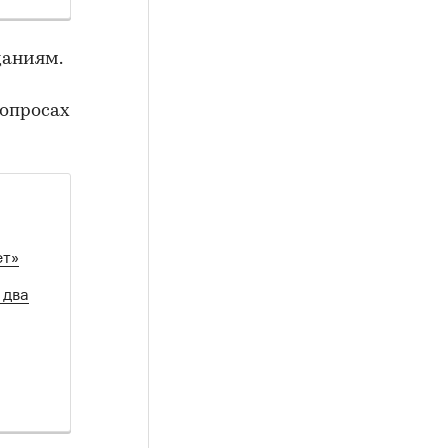
даниям.
вопросах
ет»
 два