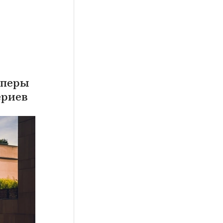
оперы
ериев