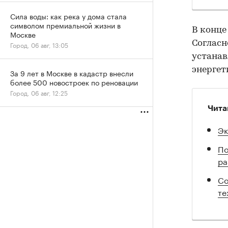
Сила воды: как река у дома стала
символом премиальной жизни в
В конце
Москве
Согласн
Город, 06 авг, 13:05
устанав
энергет
За 9 лет в Москве в кадастр внесли
более 500 новостроек по реновации
Город, 06 авг, 12:25
Чита
Эк
По
ра
Со
те