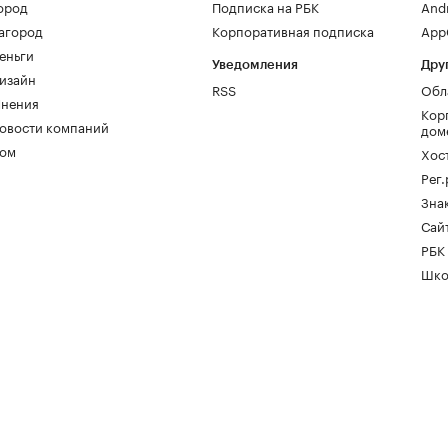
ород
Подписка на РБК
And
агород
Корпоративная подписка
AppG
еньги
Уведомления
Дру
изайн
RSS
Обл
нения
Кор
овости компаний
дом
ом
Хос
Рег
Зна
Сайт
РБК
Шко