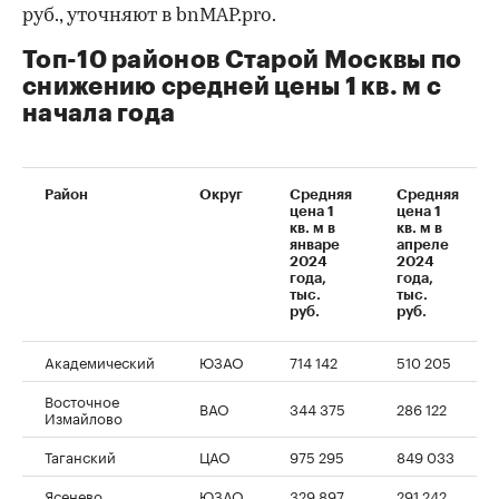
руб., уточняют в bnMAP.pro.
Топ-10 районов Старой Москвы по
снижению средней цены 1 кв. м с
начала года
Район
Округ
Средняя
Средняя
цена 1
цена 1
кв. м в
кв. м в
январе
апреле
2024
2024
года,
года,
тыс.
тыс.
руб.
руб.
Академический
ЮЗАО
714 142
510 205
Восточное
ВАО
344 375
286 122
Измайлово
Таганский
ЦАО
975 295
849 033
Ясенево
ЮЗАО
329 897
291 242