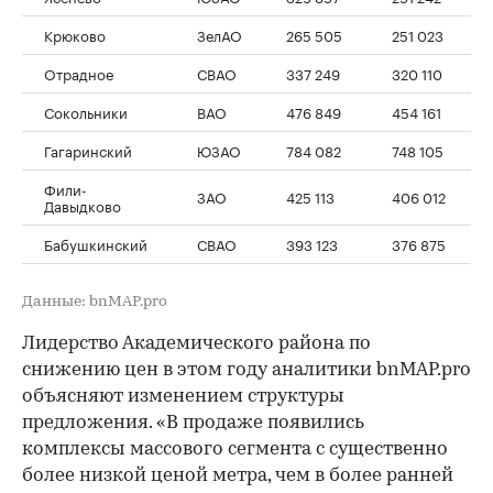
Крюково
ЗелАО
265 505
251 023
Отрадное
СВАО
337 249
320 110
Сокольники
ВАО
476 849
454 161
Гагаринский
ЮЗАО
784 082
748 105
Фили-
ЗАО
425 113
406 012
Давыдково
Бабушкинский
СВАО
393 123
376 875
Данные: bnMAP.pro
Лидерство Академического района по
снижению цен в этом году аналитики bnMAP.pro
объясняют изменением структуры
предложения. «В продаже появились
комплексы массового сегмента с существенно
более низкой ценой метра, чем в более ранней