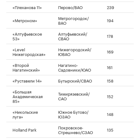
«Плеханова 11»
Перово/ВАО
239
Метрогородок/
«Метроном»
194
ВАО
«Алтуфьевское
Алтуфьевский/
178
53»
СВАО
«Level
Нижегородский/
169
Нижегородская»
ЮВАО
«Второй
Нагатино-
161
Нагатинский»
Садовники/ЮАО
«Руставели 14»
Бутырский/СВАО
158
«Большая
Тимирязевский/
Академическая
152
САО
85»
«Никольские
Южное Бутово/
148
луга»
ЮЗАО
Покровское-
Holland Park
135
Стрешнево/СЗАО