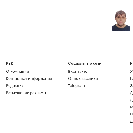
РБК
Социальные сети
Р
О компании
ВКонтакте
Ж
Контактная информация
Одноклассники
Г
Редакция
Telegram
З
Размещение рекламы
Д
Д
М
Н
Д