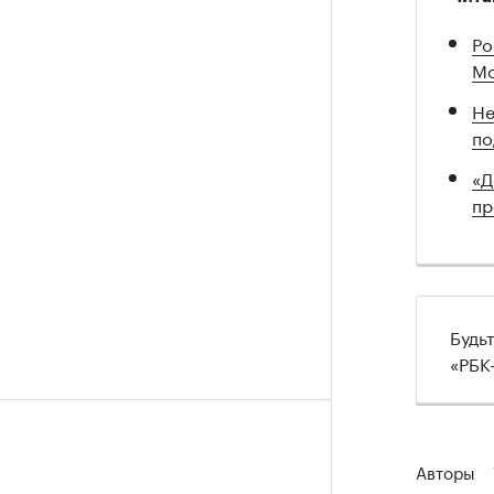
Ро
Мо
Не
по
«Д
пр
Будь
«РБК
Авторы