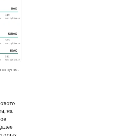
 округам.
сового
ы, на
ное
Далее
оторых