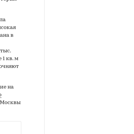
ила
высокая
ана в
тыс.
1 кв. м
уточняют
ие на
о
 Москвы