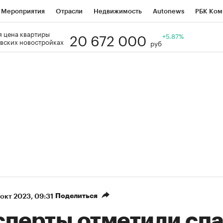
Мероприятия
Отрасли
Недвижимость
Autonews
РБК Ком
20 672 000
 цена квартиры
Образование
РБК Курсы
РБК Life
Тренды
+5.87%
Визионеры
Н
вских новостройках
руб
Дискуссионный клуб
Исследования
Кредитные рейтинги
Фр
Спецпроекты
Проверка контрагентов
Политика
Экономи
к наличной валюты
Поделиться
 окт 2023, 09:31
сперты отметили сп