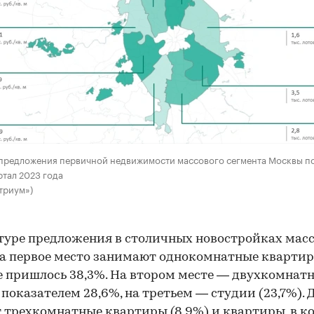
предложения первичной недвижимости массового сегмента Москвы по
ртал 2023 года
триум»)
туре предложения в столичных новостройках мас
а первое место занимают однокомнатные квартир
 пришлось 38,3%. На втором месте — двухкомнат
 показателем 28,6%, на третьем — студии (23,7%). 
 трехкомнатные квартиры (8,9%) и квартиры, в к