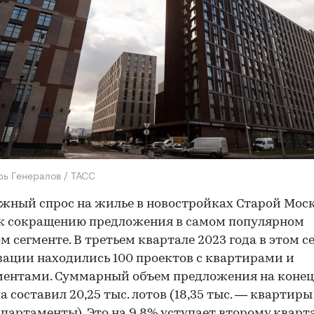
рь Генералов / ТАСС
ный спрос на жилье в новостройках Старой Мос
к сокращению предложения в самом популярном
м сегменте. В третьем квартале 2023 года в этом с
зации находились 100 проектов с квартирами и
ментами. Суммарный объем предложения на конец
 составил 20,25 тыс. лотов (18,35 тыс. — квартиры 
апартаменты). Это на 9,8% уступает второму кварт