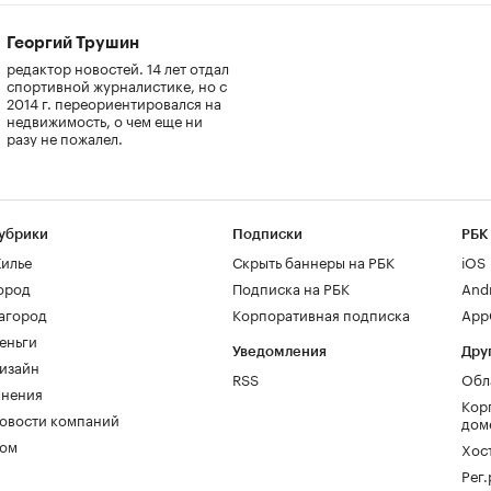
Георгий Трушин
редактор новостей. 14 лет отдал
спортивной журналистике, но с
2014 г. переориентировался на
недвижимость, о чем еще ни
разу не пожалел.
убрики
Подписки
РБК
илье
Скрыть баннеры на РБК
iOS
ород
Подписка на РБК
And
агород
Корпоративная подписка
AppG
еньги
Уведомления
Дру
изайн
RSS
Обл
нения
Кор
овости компаний
дом
ом
Хос
Рег