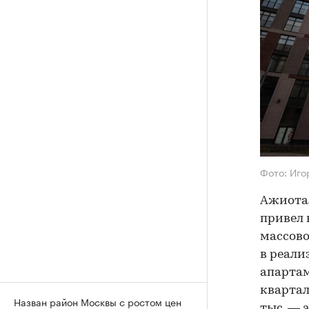
Фото: Иго
Ажиотаж
привел 
массово
в реали
апарта
квартала
Назван район Москвы с ростом цен
тыс. — 