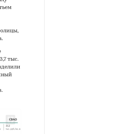
етьем
толицы,
а.
е
,7 тыс.
азделили
жный
.