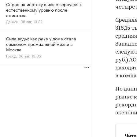
Спрос на ипотеку в июле вернулся к
четыре 
естественному уровню после
ажиотажа
Средняя
Деньги, 06 авг, 13:32
316,15 т
средняя
Сила воды: как река у дома стала
символом премиальной жизни в
Западно
Москве
следуют
Город, 06 авг, 13:05
руб.) А
находятс
в компа
По данн
рынке м
рекордн
экспони
Чита