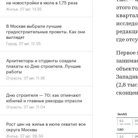
на новостройки в июле в 1,75 раза
этого го
Жилье, 07 авг, 13:55
квартале
исследо
В Москве выбрали лучшие
градостроительные проекты. Как они
редакци
выглядят
где отс
Город, 07 авг, 12:05
Первое 
Архитекторы и студенты создали
занимае
плакаты ко Дню строителя. Лучшие
объекто
работы
Западн
Отрасль, 07 авг, 11:36
(2,8 ты
сконцен
Дню строителя — 70: как отмечают
юбилей и главные рекорды отрасли
Отрасль, 07 авг, 11:04
Рост цен на жилье в июле охватил все
округа Москвы
Жилье, 07 авг, 09:34