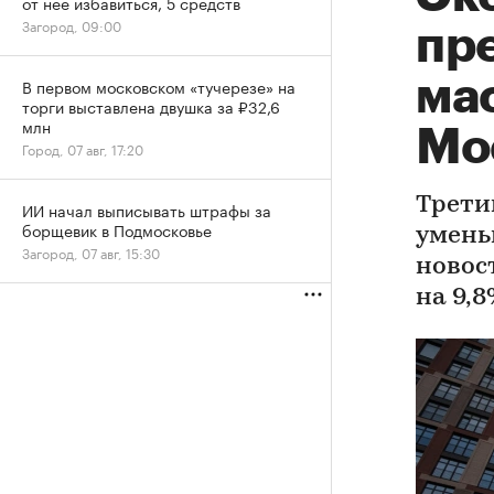
от нее избавиться, 5 средств
Загород, 09:00
пр
ма
В первом московском «тучерезе» на
торги выставлена двушка за ₽32,6
млн
Мо
Город, 07 авг, 17:20
Трети
ИИ начал выписывать штрафы за
борщевик в Подмосковье
умень
Загород, 07 авг, 15:30
новос
на 9,