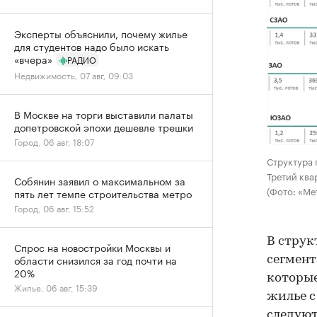
Эксперты объяснили, почему жилье
для студентов надо было искать
«вчера»
РАДИО
Недвижимость, 07 авг, 09:03
В Москве на торги выставили палаты
допетровской эпохи дешевле трешки
Город, 06 авг, 18:07
Структура 
Третий ква
Собянин заявил о максимальном за
(Фото: «Ме
пять лет темпе строительства метро
Город, 06 авг, 15:52
В струк
Спрос на новостройки Москвы и
области снизился за год почти на
сегмент
20%
которые
Жилье, 06 авг, 15:39
жилье с
следуют