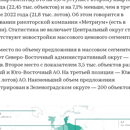
да (22,45 тыс. объектов) и на 7,1% меньше, чем в тр
 2022 года (21,8 тыс. лотов). Об этом говорится в
вании риелторской компании «Метриум» (есть в
и). Статистика не включает Центральный округ с
утствуют новостройки массового ценового сегмент
место по объему предложения в массовом сегмент
т Северо-Восточный административный округ — 3
в. Второе место с показателем 3,5 тыс. объектов р
ый и Юго-Восточный АО. На третьей позиции — Ю
с. лотов) АО. Наименьший объем предложения
трирован в Зеленоградском округе — 200 объектов