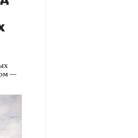
х
ых
лом —