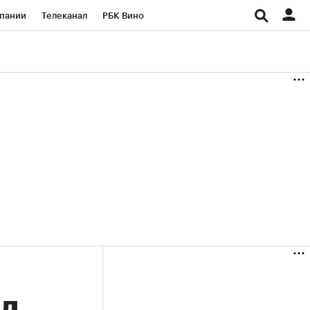
пании
Телеканал
РБК Вино
ациональные проекты
Город
аншизы
Газета
ка
Бизнес
ад