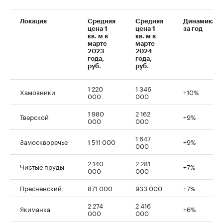
Локация
Средняя
Средняя
Динамика
00:00
/
00:00
цена 1
цена 1
за год
кв. м в
кв. м в
марте
марте
2023
2024
года,
года,
руб.
руб.
1 220
1 346
Хамовники
+10%
000
000
1 980
2 162
Тверской
+9%
000
000
1 647
Замоскворечье
1 511 000
+9%
000
2 140
2 281
Чистые пруды
+7%
000
000
Пресненский
871 000
933 000
+7%
2 274
2 416
Якиманка
+6%
000
000