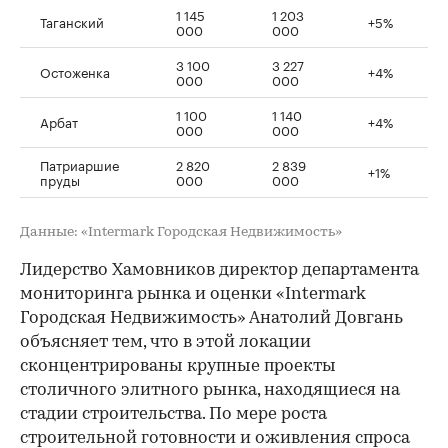
1 145
1 203
Таганский
+5%
000
000
3 100
3 227
Остоженка
+4%
000
000
1 100
1 140
Арбат
+4%
000
000
Патриаршие
2 820
2 839
+1%
пруды
000
000
Данные: «Intermark Городская Недвижимость»
Лидерство Хамовников директор департамента
мониторинга рынка и оценки «Intermark
Городская Недвижимость» Анатолий Довгань
объясняет тем, что в этой локации
сконцентрированы крупные проекты
столичного элитного рынка, находящиеся на
стадии строительства. По мере роста
строительной готовности и оживления спроса