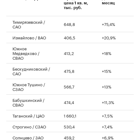
цена 1 кв. м,
месяц
тыс. руб.
Тимирязевский /
648,8
+75,4%
САО
Измайлово / ВАО
406,5
+20,9%
Южное
Медведково /
413,2
+18%
СВАО
Бескудниковский /
475,8
+15%
САО
Южное Тушино /
566,7
+13%
СЗАО
Бабушкинский /
474,4
+11,3%
СВАО
Таганский / ЦАО
1 660,1
+7,5%
Строгино / СЗАО
530,4
+7,4%
Солнцево / ЗАО
459,2
+6,9%