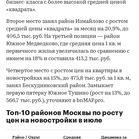
бизнес-класса с более высокой средней ценой
«квадрата».
Второе место занял район Измайлово с ростом
средней цены «квадрата» за месяц на 20,9%, до
406,5 тыс. руб. На третьей позиции — район
Южное Медведково, где средняя цена 1 кв. м
первичного жилья увеличилась по сравнению с
июнем на 18% и составила 413,2 тыс. руб.
Четвертое место с ростом цен на квартиры в
новостройках на 15%, до 475,8 тыс. руб. за 1 кв. м,
занял Бескудниковский район. Замыкает
первую пятерку Южное Тушино (рост на 13%, до
566,7 тыс. руб.), уточняют в bnMAP.pro.
Топ-10 районов Москвы по росту
цен на новостройки в июле
00:00
/
00:00
Район / Округ
Средняя
Динамика за