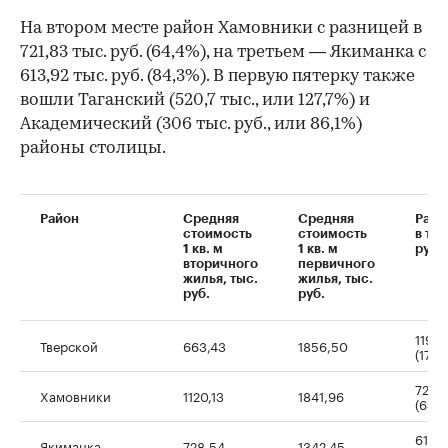
На втором месте район Хамовники с разницей в
721,83 тыс. руб. (64,4%), на третьем — Якиманка с
613,92 тыс. руб. (84,3%). В первую пятерку также
вошли Таганский (520,7 тыс., или 127,7%) и
Академический (306 тыс. руб., или 86,1%)
районы столицы.
Район
Средняя
Средняя
Разн
стоимость
стоимость
в тыс
1 кв. м
1 кв. м
руб. 
вторичного
первичного
жилья, тыс.
жилья, тыс.
руб.
руб.
1193,
Тверской
663,43
1856,50
(179,
00:00
/
00:00
721,8
Хамовники
1120,13
1841,96
(64,
613,
Якиманка
728,54
1342,45