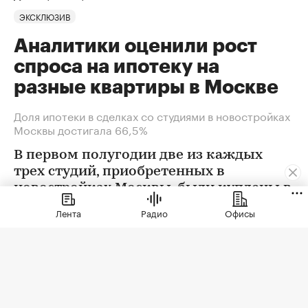
ЭКСКЛЮЗИВ
Аналитики оценили рост
спроса на ипотеку на
разные квартиры в Москве
Доля ипотеки в сделках со студиями в новостройках
Москвы достигала 66,5%
В первом полугодии две из каждых
трех студий, приобретенных в
новостройках Москвы, были куплены в
ипотеку. В сегменте трешек ипотечных
Лента
Радио
Офисы
сделок менее половины, а среди
четырехкомнатных квартир — лишь
около четверти