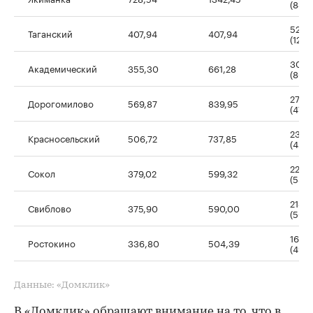
(84,2
520,
Таганский
407,94
407,94
(127,
305,
Академический
355,30
661,28
(86,1
270,
Дорогомилово
569,87
839,95
(47,3
231,1
Красносельский
506,72
737,85
(45,6
220,3
Сокол
379,02
599,32
(58,1
214,1
Свиблово
375,90
590,00
(56,
167,5
Ростокино
336,80
504,39
(49,7
Данные: «Домклик»
В «Домклик» обращают внимание на то, что в