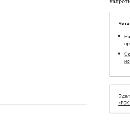
напроти
Чита
На
пр
Эк
но
Будь
«РБК