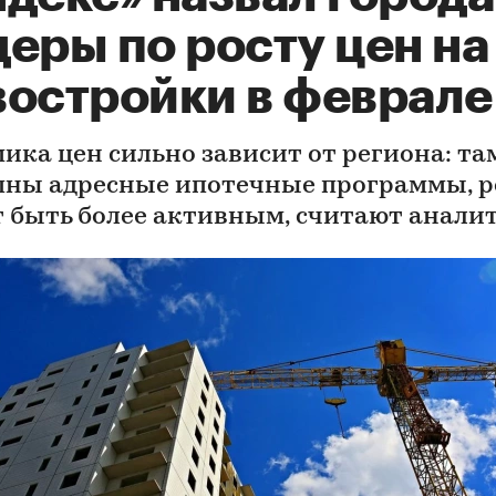
еры по росту цен на
востройки в феврале
ика цен сильно зависит от региона: там
пны адресные ипотечные программы, р
 быть более активным, считают анали