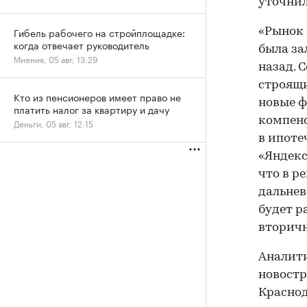
уточнил
Гибель рабочего на стройплощадке:
«Рынок 
когда отвечает руководитель
была за
Мнения, 05 авг, 13:29
назад. 
строящи
Кто из пенсионеров имеет право не
новые ф
платить налог за квартиру и дачу
компенс
Деньги, 05 авг, 12:15
в ипоте
«Яндекс
что в р
дальнев
будет р
вторич
Аналит
новостр
Краснод