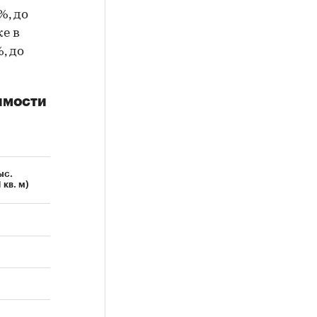
%, до
же в
, до
имости
ыс.
1 кв. м)