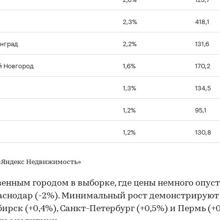
2,3%
418,1
нград
2,2%
131,6
 Новгород
1,6%
170,2
1,3%
134,5
к
1,2%
95,1
1,2%
130,8
«Яндекс Недвижимость»
енным городом в выборке, где цены немного опуст
аснодар (-2%). Минимальный рост демонстрируют
ирск (+0,4%), Санкт-Петербург (+0,5%) и Пермь (+0