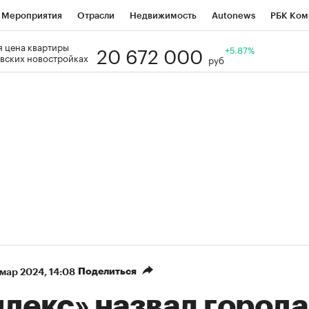
Мероприятия
Отрасли
Недвижимость
Autonews
РБК Ком
20 672 000
 цена квартиры
Образование
РБК Курсы
РБК Life
Тренды
+5.87%
Визионеры
Н
вских новостройках
руб
Дискуссионный клуб
Исследования
Кредитные рейтинги
Фр
Спецпроекты
Проверка контрагентов
Политика
Экономи
к наличной валюты
Поделиться
 мар 2024, 14:08
ндекс» назвал город