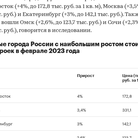
ток (+4%, до 172,8 тыс. руб. за 1 кв. м), Москва (+3,5
с. руб.) и Екатеринбург (+3%, до 142,1 тыс. руб.). Так
вошли Омск (+2,6%, до 123,7 тыс. руб.) и Сочи (+2,3%
с. руб.), говорится в исследовании.
е города России с наибольшим ростом сто
роек в феврале 2023 года
Прирост
Цена (т
руб. за 
осток
4%
172,8
а
3,4%
331,1
инбург
3%
142,1
2,6%
123,7