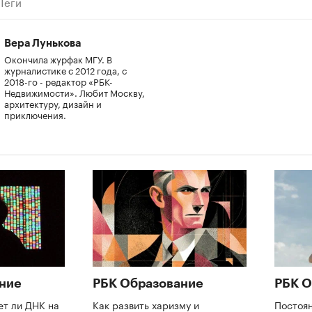
Теги
Вера Лунькова
Окончила журфак МГУ. В
журналистике с 2012 года, с
2018-го - редактор «РБК-
Недвижимости». Любит Москву,
архитектуру, дизайн и
приключения.
ние
РБК Образование
РБК О
ет ли ДНК на
Как развить харизму и
Постоя