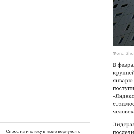
Фото: Shu
В февра
крупней
январю н
поступ
«Яндекс
стоимос
человек
Лидерам
Спрос на ипотеку в июле вернулся к
последн