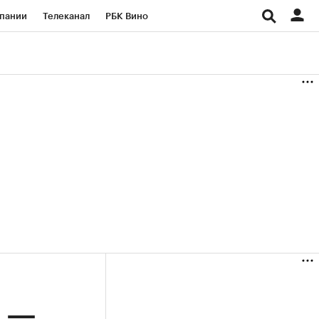
пании
Телеканал
РБК Вино
ациональные проекты
Город
аншизы
Газета
ка
Бизнес
а —