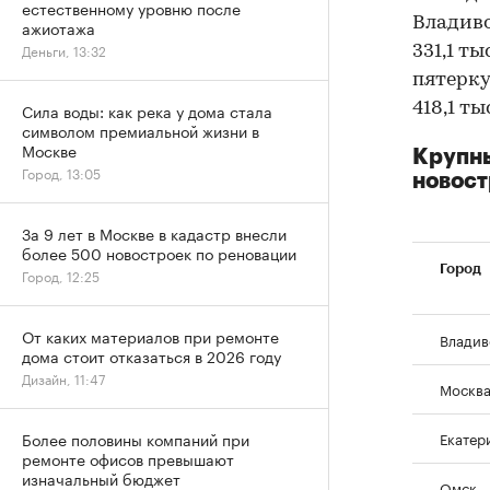
естественному уровню после
Владивос
ажиотажа
Деньги, 13:32
331,1 ты
пятерку 
418,1 ты
Сила воды: как река у дома стала
символом премиальной жизни в
Москве
Крупны
Город, 13:05
новост
За 9 лет в Москве в кадастр внесли
более 500 новостроек по реновации
Город
Город, 12:25
От каких материалов при ремонте
Владив
дома стоит отказаться в 2026 году
Дизайн, 11:47
Москв
Екатер
Более половины компаний при
ремонте офисов превышают
изначальный бюджет
Омск