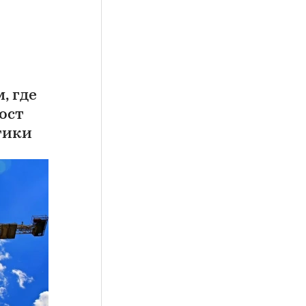
, где
ост
тики