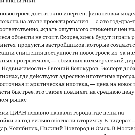
и аналитики.
новостроек достаточно инертен, финансовая моде
ложена на этапе проектирования — а это год-два-
Соответственно, ждать ощутимого снижения цен на
еся объекты не стоит. Скорее, здесь будут играть 
интех-продукты застройщиков, которые создаютс
ации снижения доступности новостроек из-за и
чных программах», — объяснил коммерческий ди
 Недвижимости» Евгений Белокуров. Эксперт доба
егионах, где действуют адресные ипотечные прог
осточная и арктическая ипотека, — цена на ново
асти быстрее, это также повлияет на среднюю цену
ном рынке
ики ЦИАН
недавно назвали города
, где цены на
ойки за год сильно обогнали вторичку. В лидерах 
ар, Челябинск, Нижний Новгород и Омск. В Москве