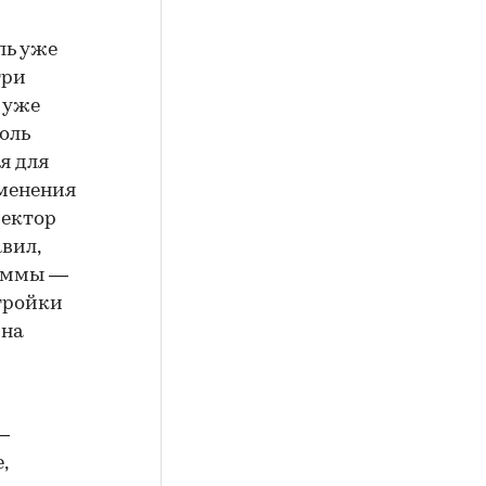
ль уже
три
 уже
роль
я для
зменения
ректор
вил,
раммы —
стройки
 на
—
,