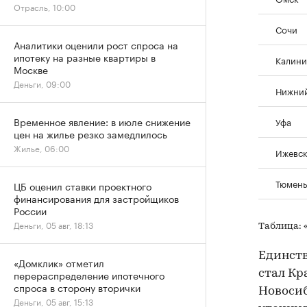
Отрасль, 10:00
Сочи
Аналитики оценили рост спроса на
ипотеку на разные квартиры в
Калини
Москве
Деньги, 09:00
Нижний
Временное явление: в июле снижение
Уфа
цен на жилье резко замедлилось
Жилье, 06:00
Ижевс
Тюмень
ЦБ оценил ставки проектного
финансирования для застройщиков
России
Деньги, 05 авг, 18:13
Таблица: 
Единств
«Домклик» отметил
стал Кр
перераспределение ипотечного
спроса в сторону вторички
Новосиб
Деньги, 05 авг, 15:13