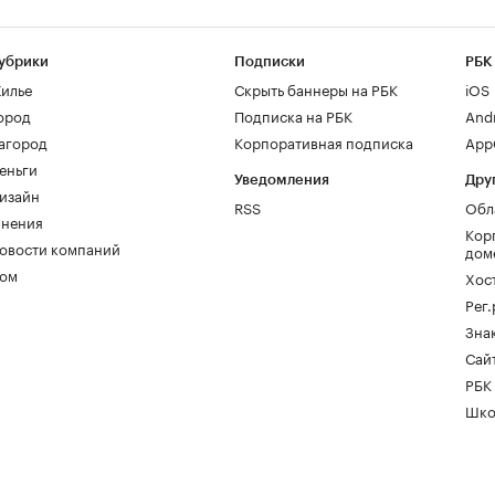
убрики
Подписки
РБК
илье
Скрыть баннеры на РБК
iOS
ород
Подписка на РБК
And
агород
Корпоративная подписка
AppG
еньги
Уведомления
Дру
изайн
RSS
Обл
нения
Кор
овости компаний
дом
ом
Хос
Рег
Зна
Сайт
РБК
Шко