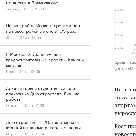
борщевик в Подмосковье
Загород, 07 авг, 15:30
Назван район Москвы с ростом цен
на новостройки в июле в 1,75 раза
Жилье, 07 авг, 13:55
В Москве выбрали лучшие
градостроительные проекты. Как они
Средняя це
выглядят
(Фото: «Ме
Город, 07 авг, 12:05
Архитекторы и студенты создали
По итог
плакаты ко Дню строителя. Лучшие
составил
работы
Отрасль, 07 авг, 11:36
апартам
выросло
Дню строителя — 70: как отмечают
Рост пр
юбилей и главные рекорды отрасли
Отрасль, 07 авг, 11:04
новостр