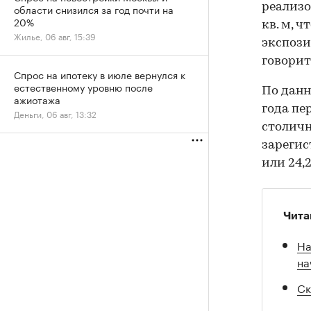
реализо
области снизился за год почти на
20%
кв. м, 
Жилье, 06 авг, 15:39
экспозиц
говорит
Спрос на ипотеку в июле вернулся к
естественному уровню после
По данн
ажиотажа
года пе
Деньги, 06 авг, 13:32
столич
зарегис
или 24,
Чита
На
на
Ск