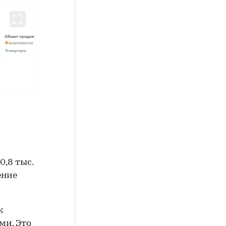
0,8 тыс.
ение
к
ми. Это