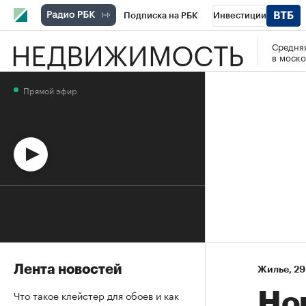
Подписка на РБК
Инвестиции
НЕДВИЖИМОСТЬ
Средняя
Спорт
Школа управления РБК
РБК 
в моско
Стиль
Крипто
РБК Бизнес-среда
Прямой эфир
Спецпроекты СПб
Конференции СПб
Технологии и медиа
Финансы
Рыно
Лента новостей
Жилье
⁠,
29
Что такое клейстер для обоев и как
Но