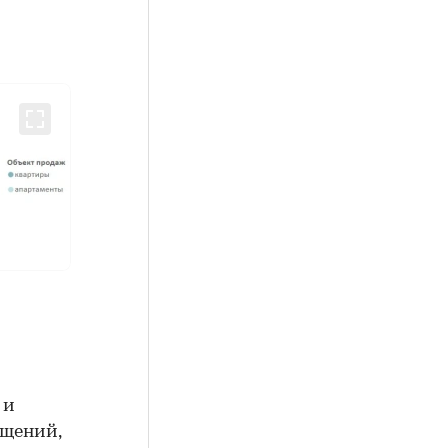
,
 и
ещений,