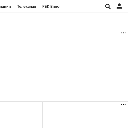
пании
Телеканал
РБК Вино
ациональные проекты
Город
аншизы
Газета
ка
Бизнес