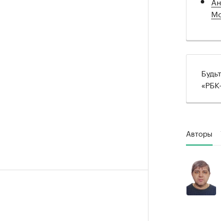
Ан
Мо
Будь
«РБК
Авторы