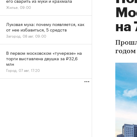
его сварить из муки и крахмала
Жилье, 09:00
Мо
на 
Луковая муха: почему появляется, как
от нее избавиться, 5 средств
Загород, 08 авг, 09:00
Прошл
годом
В первом московском «тучерезе» на
торги выставлена двушка за ₽32,6
млн
Город, 07 авг, 17:20