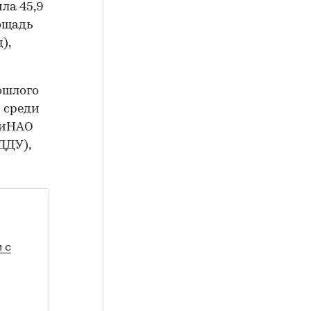
ла 45,9
лощадь
),
ошлого
и среди
 ТиНАО
ДДУ),
 с