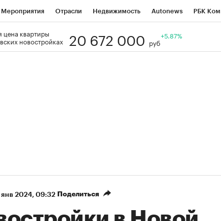
Мероприятия
Отрасли
Недвижимость
Autonews
РБК Ком
20 672 000
 цена квартиры
Образование
РБК Курсы
РБК Life
Тренды
+5.87%
Визионеры
Н
вских новостройках
руб
Дискуссионный клуб
Исследования
Кредитные рейтинги
Фр
Спецпроекты
Проверка контрагентов
Политика
Экономи
к наличной валюты
Поделиться
 янв 2024, 09:32
востройки в Новой