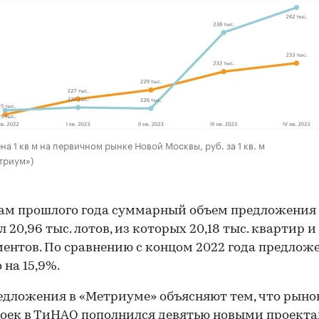
на 1 кв м на первичном рынке Новой Москвы, руб. за 1 кв. м
триум»)
ам прошлого года суммарный объем предложения
 20,96 тыс. лотов, из которых 20,18 тыс. квартир и 
ентов. По сравнению с концом 2022 года предлож
 на 15,9%.
едложения в «Метриуме» объясняют тем, что рыно
оек в ТиНАО пополнился девятью новыми проекта