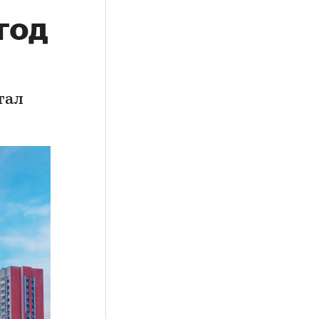
год
тал