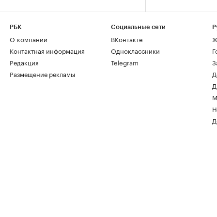
РБК
Социальные сети
Р
О компании
ВКонтакте
Ж
Контактная информация
Одноклассники
Г
Редакция
Telegram
З
Размещение рекламы
Д
Д
М
Н
Д