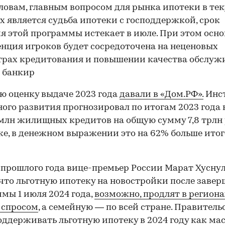
словам, главным вопросом для рынка ипотеки в те
х является судьба ипотеки с господдержкой, срок
я этой программы истекает в июле. При этом осн
нция игроков будет сосредоточена на неценовых
рах кредитования и повышении качества обслуж
 банкир
 оценку выдаче 2023 года
давали в «Дом.РФ».
Инс
го развития прогнозировал по итогам 2023 года
 млн жилищных кредитов на общую сумму 7,8 трлн 
ке, в денежном выражении это на 62% больше итог
 прошлого года вице-премьер России Марат Хусну
 что льготную ипотеку на новостройки после заве
мы 1 июля 2024 года,
возможно, продлят в региона
 спросом
, а семейную — по всей стране. Правитель
оддерживать льготную ипотеку в 2024 году как ма