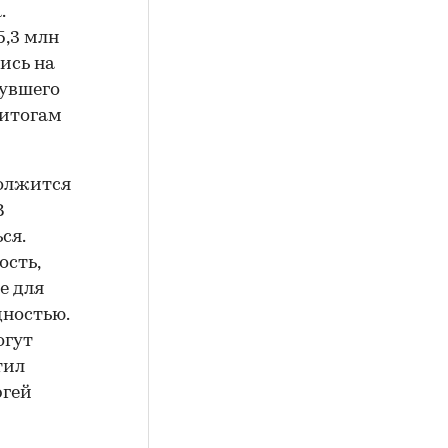
.
5,3 млн
шись на
увшего
 итогам
должится
В
ся.
сть,
е для
дностью.
огут
тил
ргей