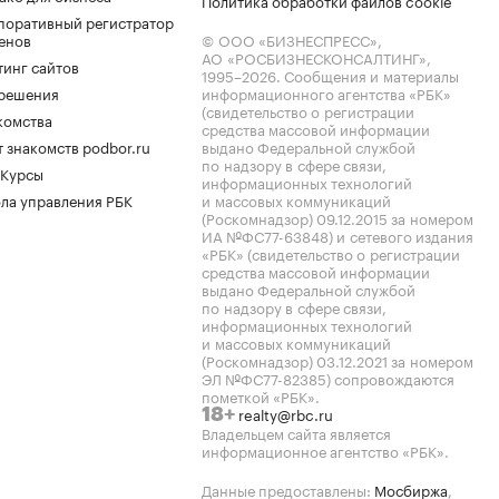
Политика обработки файлов cookie
поративный регистратор
енов
© ООО «БИЗНЕСПРЕСС»,
АО «РОСБИЗНЕСКОНСАЛТИНГ»,
тинг сайтов
1995–2026
. Сообщения и материалы
.решения
информационного агентства «РБК»
(свидетельство о регистрации
комства
средства массовой информации
 знакомств podbor.ru
выдано Федеральной службой
по надзору в сфере связи,
 Курсы
информационных технологий
ла управления РБК
и массовых коммуникаций
(Роскомнадзор) 09.12.2015 за номером
ИА №ФС77-63848) и сетевого издания
«РБК» (свидетельство о регистрации
средства массовой информации
выдано Федеральной службой
по надзору в сфере связи,
информационных технологий
и массовых коммуникаций
(Роскомнадзор) 03.12.2021 за номером
ЭЛ №ФС77-82385) сопровождаются
пометкой «РБК».
realty@rbc.ru
18+
Владельцем сайта является
информационное агентство «РБК».
Данные предоставлены:
Мосбиржа
,