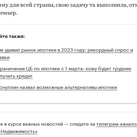
му для всей страны, свою задачу та выполнила, о
емьер.
йте также:
м удивил рынок ипотеки в 2023 году: рекордный спрос и
авки
раничения ЦБ по ипотеке с 1 марта: кому будет труднее
лучить кредит
снуллин назвал возможные альтернативы ипотеке
те в курсе важных новостей — следите за
телеграм-канал
-Недвижимость»