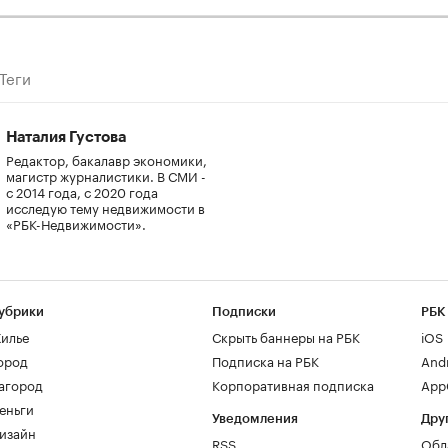
Теги
Наталия Густова
Редактор, бакалавр экономики,
магистр журналистики. В СМИ -
с 2014 года, с 2020 года
исследую тему недвижимости в
«РБК-Недвижимости».
убрики
Подписки
РБК
илье
Скрыть баннеры на РБК
iOS
ород
Подписка на РБК
And
агород
Корпоративная подписка
AppG
еньги
Уведомления
Дру
изайн
RSS
Обл