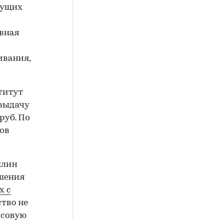
кущих
овная
ивания,
титут
 выдачу
руб. По
ов
ллин
ршения
х с
ство не
ссовую