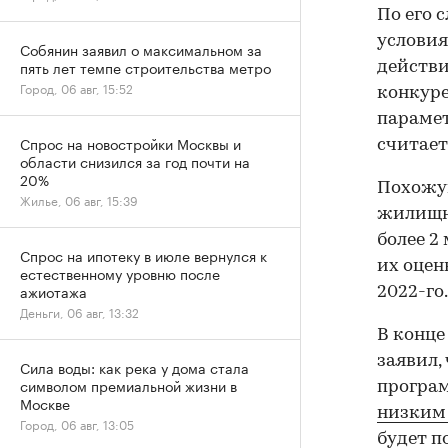
По его 
условия
Собянин заявил о максимальном за
пять лет темпе строительства метро
действи
Город, 06 авг, 15:52
конкуре
парамет
Спрос на новостройки Москвы и
считает
области снизился за год почти на
20%
Похожую
Жилье, 06 авг, 15:39
жилищно
более 2
Спрос на ипотеку в июле вернулся к
их оцен
естественному уровню после
ажиотажа
2022-го.
Деньги, 06 авг, 13:32
В конце
заявил,
Сила воды: как река у дома стала
символом премиальной жизни в
програм
Москве
низким
Город, 06 авг, 13:05
будет п