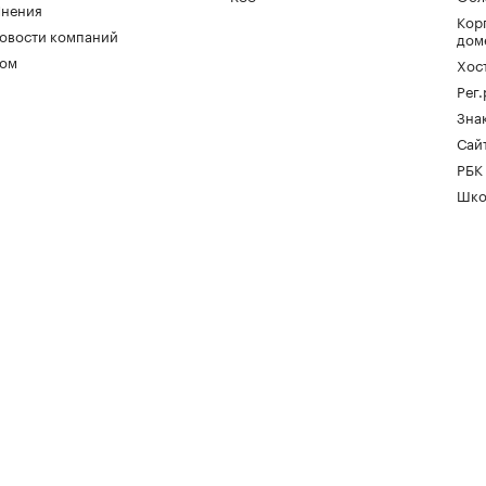
нения
Кор
овости компаний
дом
ом
Хос
Рег
Зна
Сайт
РБК
Шко