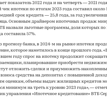
ет показатель 2022 года и на четверть — 2021 года
 чек ипотеки по итогам 2023 года составил около 
 средний срок кредита — 25,8 года, за год увеличив
сяца. Основным драйвером ипотечных продаж мин
ВТБ назвали льготные программы, доля которых по
да составила 57%.
о прогнозу банка, в 2024-м на рынке ипотеки про
ние, которое наметилось в конце прошлого года. «
вшем году спрос на ипотеку продолжит сокращать
 заемщики, планировавшие приобрести недвижимо
тут отложить сделки и приумножить накопленны
 взноса средства на депозитах с повышенной дохо
им оценкам, объемы выдач жилищных кредитов м
ся минимум на треть к уровню 2023 года», — отме
ик управления «Ипотечное кредитование» ВТБ Се