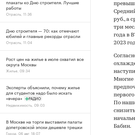
плакаты ко Дню строителя. Лучшие
превыша
работы
Средний
Отрасль, 11:36
руб., а
три ме
Дню строителя — 70: как отмечают
года в 
юбилей и главные рекорды отрасли
Отрасль, 11:04
2023 го
Согласн
Рост цен на жилье в июле охватил все
охлажде
округа Москвы
Жилье, 09:34
наступи
Многие
Эксперты объяснили, почему жилье
предпоч
для студентов надо было искать
первого
«вчера»
РАДИО
По наш
Недвижимость, 09:03
снизить
начальн
В Москве на торги выставили палаты
Бабин.
допетровской эпохи дешевле трешки
Город, 06 авг, 18:07