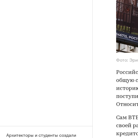
Фото: Эри
Российс
общую с
историю
поступи
Относит
Сам ВТБ
своей р
кредито
Архитекторы и студенты создали