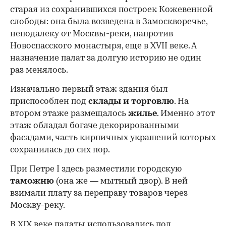
старая из сохранившихся построек Кожевенной
слободы: она была возведена в Замоскворечье,
неподалеку от Москвы-реки, напротив
Новоспасского монастыря, еще в XVII веке. А
назначение палат за долгую историю не один
раз менялось.
Изначально первый этаж здания был
приспособлен под
склады и
торговлю
. На
втором этаже размещалось
жилье
. Именно этот
этаж обладал богаче декорированными
фасадами, часть кирпичных украшений которых
сохранилась до сих пор.
При Петре I здесь разместили городскую
таможню
(она же — мытный двор). В ней
взимали плату за переправу товаров через
Москву-реку.
В XIX веке палаты использовались под