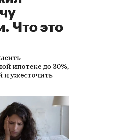
ачу
. Что это
высить
ой ипотеке до 30%,
й и ужесточить