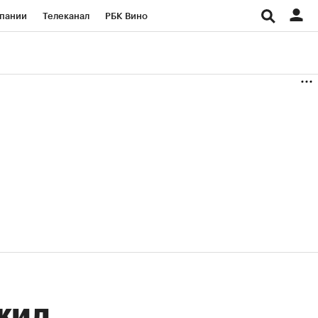
пании
Телеканал
РБК Вино
ациональные проекты
Город
аншизы
Газета
ка
Бизнес
жил