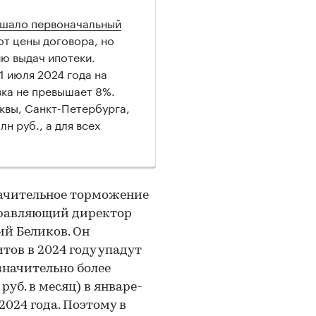
ышало первоначальный
от цены договора, но
ю выдач ипотеки.
1 июля 2024 года на
вка не превышает 8%.
квы, Санкт-Петербурга,
н руб., а для всех
начительное торможение
правляющий директор
ий Беликов. Он
тов в 2024 году упадут
 значительно более
уб. в месяц) в январе-
024 года. Поэтому в