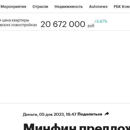
Мероприятия
Отрасли
Недвижимость
Autonews
РБК Ком
20 672 000
 цена квартиры
Образование
РБК Курсы
РБК Life
Тренды
+5.87%
Визионеры
Н
вских новостройках
руб
Дискуссионный клуб
Исследования
Кредитные рейтинги
Фр
Спецпроекты
Проверка контрагентов
Политика
Экономи
к наличной валюты
Поделиться
Деньги
⁠,
05 дек 2023, 18:47
Минфин предло