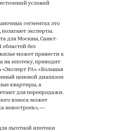
жесточений условий
ыночных сегментах это
 полагают эксперты.
а для Москвы, Санкт-
 областей без
жилье может привести к
а на ипотеку, приводит
 «Эксперт РА». «Большая
енный ценовой диапазон
йные квартиры, а
ретают для перепродажи.
ного взноса может
ка новостроек», —
ля льготной ипотеки