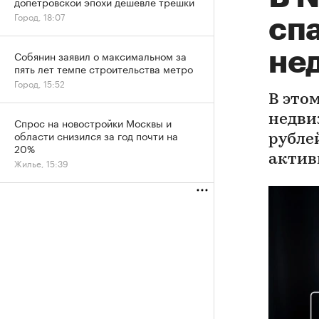
допетровской эпохи дешевле трешки
Город, 18:07
сп
не
Собянин заявил о максимальном за
пять лет темпе строительства метро
Город, 15:52
В это
недви
Спрос на новостройки Москвы и
области снизился за год почти на
рубле
20%
актив
Жилье, 15:39