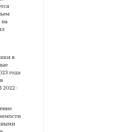
ется
бъем
 на
ил
ники в
ные
023 года
 в
В 2022-
шение
тоимости
идными
я