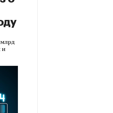
оду
 млрд
 и