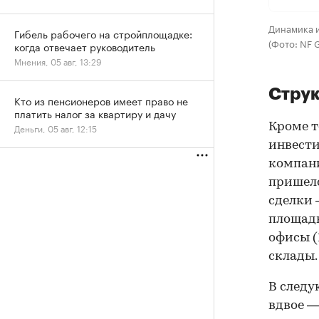
Динамика 
Гибель рабочего на стройплощадке:
(Фото: NF 
когда отвечает руководитель
Мнения, 05 авг, 13:29
Струк
Кто из пенсионеров имеет право не
платить налог за квартиру и дачу
Кроме т
Деньги, 05 авг, 12:15
инвести
компани
пришелс
сделки 
площадк
офисы (
склады.
В следу
вдвое —