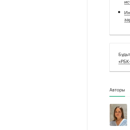
ис
Ин
за
Будь
«РБК
Авторы