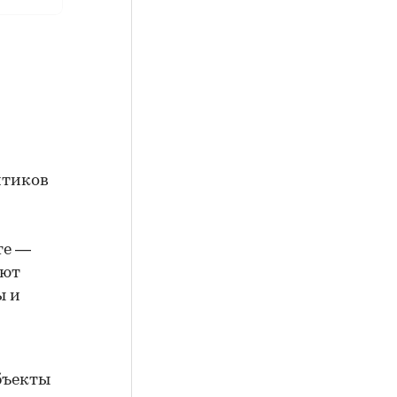
итиков
те —
ают
ы и
объекты