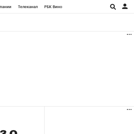
пании
Телеканал
РБК Вино
ациональные проекты
Город
аншизы
Газета
ка
Бизнес
з о