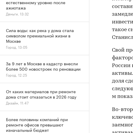
естественному уровню после
состави
ажиотажа
Деньги, 13:32
замедле
инвести
Сила воды: как река у дома стала
такое с
символом премиальной жизни в
Станисл
Москве
Город, 13:05
Свой пр
факторо
За 9 лет в Москве в кадастр внесли
России 
более 500 новостроек по реновации
активы.
Город, 12:25
доля сд
следующ
От каких материалов при ремонте
дома стоит отказаться в 2026 году
м показ
Дизайн, 11:47
Во-втор
ключево
Более половины компаний при
ремонте офисов превышают
заемног
изначальный бюджет
активам