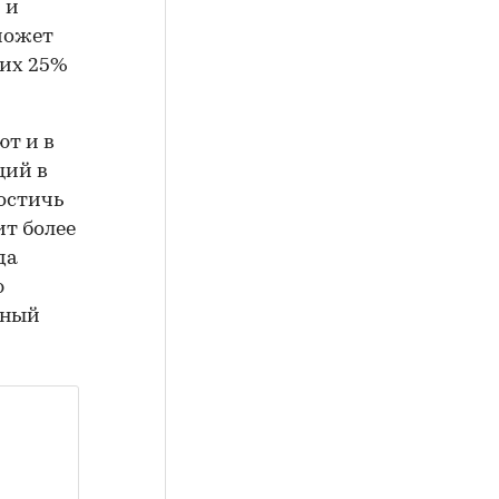
 и
может
щих 25%
т и в
ций в
остичь
ит более
да
ю
чный