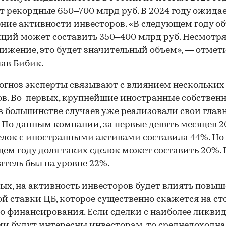
т рекордные 650–700 млрд руб. В 2024 году ожида
ние активности инвесторов. «В следующем году о
ций может составить 350–400 млрд руб. Несмотря
нижение, это будет значительный объем», — отмет
ав Бибик.
огноз эксперты связывают с влиянием нескольких
в. Во-первых, крупнейшие иностранные собствен
в большинстве случаев уже реализовали свои глав
 По данным компании, за первые девять месяцев 2
елок с иностранными активами составила 44%. Но
ем году доля таких сделок может составить 20%. 
атель был на уровне 22%.
ых, на активность инвесторов будет влиять повы
й ставки ЦБ, которое существенно скажется на с
о финансирования. Если сделки с наиболее ликв
и будут интересны инвесторам, то среднедоходна