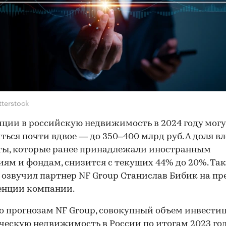
tterstock
ции в российскую недвижимость в 2024 году мог
ться почти вдвое — до 350–400 млрд руб. А доля 
ты, которые ранее принадлежали иностранным
ям и фондам, снизится с текущих 44% до 20%. Та
 озвучил партнер NF Group Станислав Бибик на пр
енции компании.
о прогнозам NF Group, совокупный объем инвести
ескую недвижимость в России по итогам 2023 го