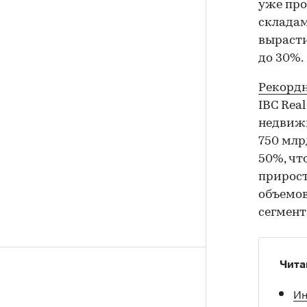
уже про
складам
вырасти
до 30%.
Рекордн
IBC Rea
недвижи
750 млр
50%, чт
прирост
объемо
сегмент
Чита
Ин