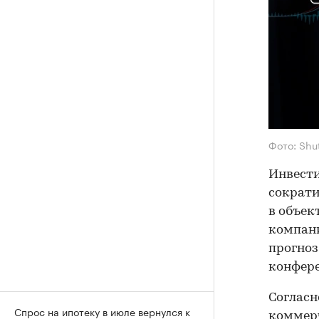
Фото: Shu
Инвести
сократи
в объек
компани
прогноз
конфер
Согласн
Спрос на ипотеку в июле вернулся к
коммерч