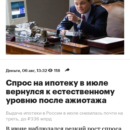
Деньги
⁠,
06 авг, 13:32
118
Спрос на ипотеку в июле
вернулся к естественному
уровню после ажиотажа
Выдача ипотеки в России в июле снизилась почти на
треть, до ₽336 млрд
В июне наблюдался резкий рост спроса