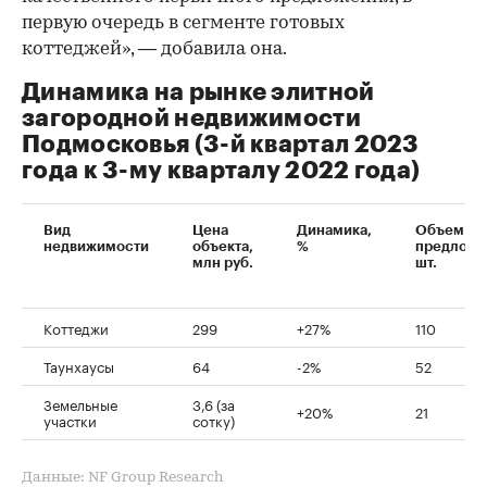
первую очередь в сегменте готовых
коттеджей», — добавила она.
Динамика на рынке элитной
загородной недвижимости
Подмосковья (3-й квартал 2023
года к 3-му кварталу 2022 года)
Вид
Цена
Динамика,
Объем
недвижимости
объекта,
%
предложе
млн руб.
шт.
Коттеджи
299
+27%
110
Таунхаусы
64
-2%
52
Земельные
3,6 (за
+20%
21
участки
сотку)
Данные: NF Group Research