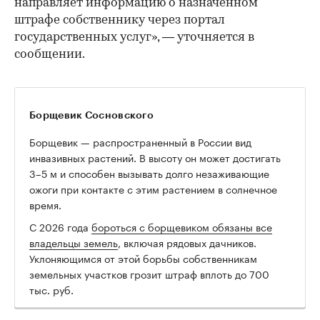
направляет информацию о назначенном
штрафе собственнику через портал
государственных услуг», — уточняется в
сообщении.
Борщевик Сосновского
Борщевик — распространенный в России вид
инвазивных растений. В высоту он может достигать
3–5 м и способен вызывать долго незаживающие
ожоги при контакте с этим растением в солнечное
время.
00:00
/
00:00
С 2026 года
бороться с борщевиком обязаны все
владельцы земель
, включая рядовых дачников.
Уклоняющимся от этой борьбы собственникам
земельных участков грозит штраф вплоть до 700
тыс. руб.