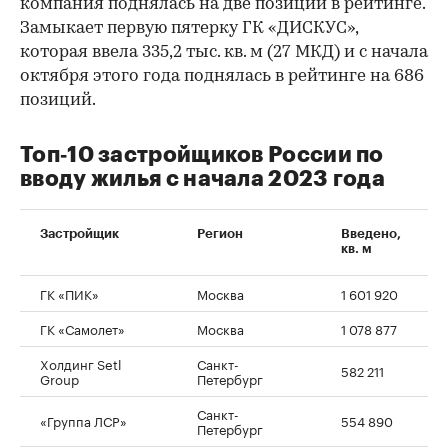
компания поднялась на две позиции в рейтинге.
Замыкает первую пятерку ГК «ДИСКУС»,
которая ввела 335,2 тыс. кв. м (27 МКД) и с начала
октября этого года поднялась в рейтинге на 686
позиций.
Топ‑10 застройщиков России по
вводу жилья с начала 2023 года
Застройщик
Регион
Введено,
кв. м
ГК «ПИК»
Москва
1 601 920
ГК «Самолет»
Москва
1 078 877
2
00:00
/
00:00
Холдинг Setl
Санкт-
582 211
Group
Петербург
Санкт-
«Группа ЛСР»
554 890
1
Петербург