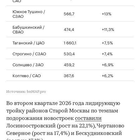
САО
Южное Тушино /
566,7
+13%
СЗАО
Бабушкинский /
474,4
+11,3%
СВАО
Таганский / ЦАО
1 660,1
+7,5%
Строгино / СЗАО
530,4
+7,4%
Солнцево / ЗАО
459,2
+6,9%
Коптево / САО
367,6
+6,2%
Источник: bnMAP.pro
Во втором квартале 2026 года лидирующую
тройку районов Старой Москвы по темпам
подорожания новостроек
составили
Лосиноостровский (рост на 22,1%), Чертаново
Северное (рост на 17,4%) и Бескудниковский