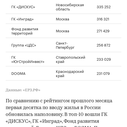
Новосибирская
ГК «ДИСКУС»
335 252
область
ГК «Инград»
Москва
316 321
Фонд развития
Москва
271 429
территорий
Санкт-
Группа «ЦДС»
256 872
Петербург
ГК
Ставропольский
233 029
«ЮгСтройИнвест»
край
Краснодарский
DOGMA
231 079
1
край
Данные: «ЕРЗ.РФ»
По сравнению с рейтингом прошлого месяца
первая десятка по вводу жилья в России
обновилась наполовину. В топ-10 вошли ГК
«ДИСКУС», ГК «Инград», Фонд развития