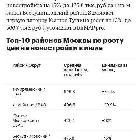
новостройках на 15%, до 475,8 тыс. руб. за 1 кв. м,
занял Бескудниковский район. Замыкает
первую пятерку Южное Тушино (рост на 13%, до
566,7 тыс. руб.), уточняют в bnMAP.pro.
Топ-10 районов Москвы по росту
цен на новостройки в июле
00:00
/
00:00
Район / Округ
Средняя
Динамика за
цена 1 кв. м,
месяц
тыс. руб.
Тимирязевский /
648,8
+75,4%
САО
Измайлово / ВАО
406,5
+20,9%
Южное
Медведково /
413,2
+18%
СВАО
Бескудниковский /
475,8
+15%