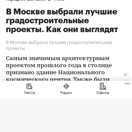
В Москве выбрали лучшие
градостроительные
проекты. Как они выглядят
В Москве выбрали лучшие градостроительные
проекты
Самым значимым архитектурным
проектом прошлого года в столице
признано здание Национального
космического центра. Также были
определены победители еще в 12
Лента
Радио
Офисы
номинациях