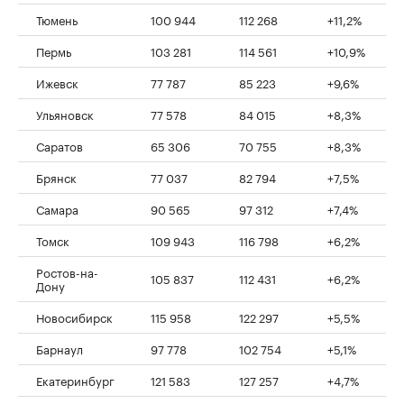
Тюмень
100 944
112 268
+11,2%
Пермь
103 281
114 561
+10,9%
Ижевск
77 787
85 223
+9,6%
Ульяновск
77 578
84 015
+8,3%
Саратов
65 306
70 755
+8,3%
Брянск
77 037
82 794
+7,5%
Самара
90 565
97 312
+7,4%
Томск
109 943
116 798
+6,2%
Ростов-на-
105 837
112 431
+6,2%
Дону
Новосибирск
115 958
122 297
+5,5%
Барнаул
97 778
102 754
+5,1%
Екатеринбург
121 583
127 257
+4,7%