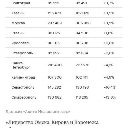
Волгоград
89 222
92 491
+3,7%
Казань
156 473
162 026
+3,5%
Москва
297 439
306 938
+3,2%
Рязань
93 026
94 506
+1,6%
Ярославль
90 015
90 708
+0,8%
Ставрополь
82 692
82 034
–0,8%
Санкт-
216 400
207 573
–4,1%
Петербург
Калининград
107 300
102 411
–4,6%
Севастополь
145 282
130 193
–10,4%
Симферополь
130 682
113 265
–13,3%
Данные: «Авито Недвижимость»
«Лидерство Омска, Кирова и Воронежа