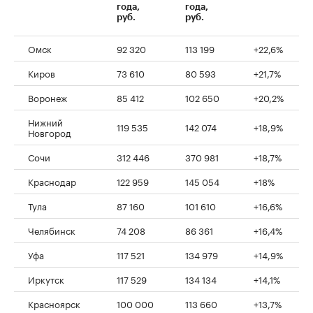
года,
года,
руб.
руб.
Омск
92 320
113 199
+22,6%
Киров
73 610
80 593
+21,7%
Воронеж
85 412
102 650
+20,2%
Нижний
119 535
142 074
+18,9%
Новгород
Сочи
312 446
370 981
+18,7%
Краснодар
122 959
145 054
+18%
Тула
87 160
101 610
+16,6%
Челябинск
74 208
86 361
+16,4%
Уфа
117 521
134 979
+14,9%
Иркутск
117 529
134 134
+14,1%
Красноярск
100 000
113 660
+13,7%