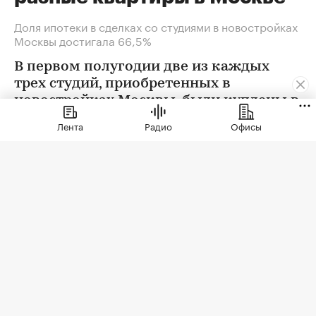
Доля ипотеки в сделках со студиями в новостройках
Москвы достигала 66,5%
В первом полугодии две из каждых
трех студий, приобретенных в
новостройках Москвы, были куплены в
ипотеку. В сегменте трешек ипотечных
Лента
Радио
Офисы
сделок менее половины, а среди
четырехкомнатных квартир — лишь
около четверти