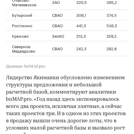
ЗАО
320,5
395,2
Матвеевское
Бутырский
СВАО
306,1
374,5
Ростокино
СВАО
441,5
536,5
Крюково
ЗелАО
213,3
259,2
Северное
СВАО
242,3
292,8
Медведково
Данные: bnMAP.pro
Лидерство Якиманки обусловлено изменением
структуры предложения и небольшой
расчетной базой, комментируют аналитики
bnMAP.pro. «Год назад здесь экспонировалось
всего два проекта, исключая элитные, а сейчас
таких проектов три. И в одном из этих проектов
в продажу вышли очень дорогие лоты, что в
условиях малой расчетной базы и вызвало рост