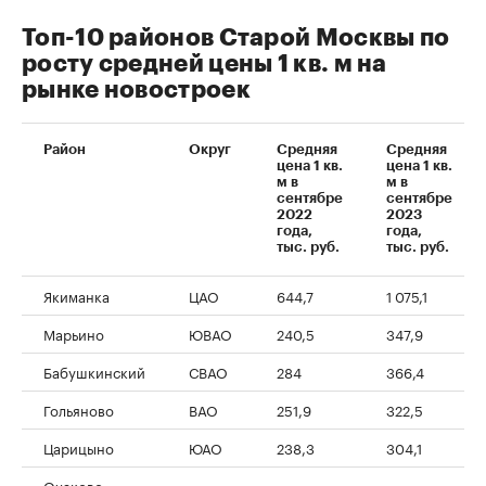
Топ-10 районов Старой Москвы по
росту средней цены 1 кв. м на
рынке новостроек
Район
Округ
Средняя
Средняя
цена 1 кв.
цена 1 кв.
м в
м в
сентябре
сентябре
2022
2023
00:00
/
00:00
года,
года,
тыс. руб.
тыс. руб.
Якиманка
ЦАО
644,7
1 075,1
Марьино
ЮВАО
240,5
347,9
Бабушкинский
СВАО
284
366,4
Гольяново
ВАО
251,9
322,5
Царицыно
ЮАО
238,3
304,1
Очаково-