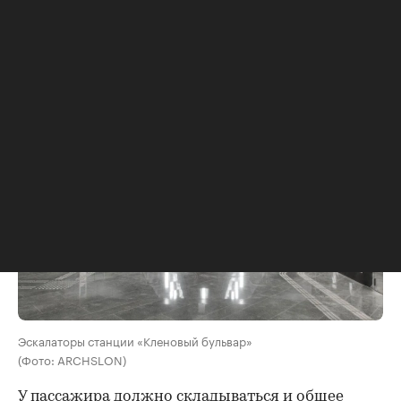
этот художественный образ лежит в основе
принципов рисунка узоров, которыми покрыты
разные части стен станции.
Эскалаторы станции «Кленовый бульвар»
(Фото: ARCHSLON)
У пассажира должно складываться и общее