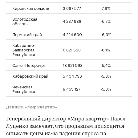
Кировская область
3 667 577
-7,9%
Вологодская
4 237 988
-6,7%
область
Пермский край
4 224 600
-6,3%
Кабардино-
Балкарская
6 821 553
-6,1%
Республика
Санкт-Петербург
18 921 093
-5,4%
Хабаровский край
5 404 736
-5.3%
Чеченская
9 463 127
-5,3%
Республика
Данные: «Мир квартир»
Генеральный директор «Мира квартир» Павел
Луценко замечает, что продавцам приходится
снижать цены из-за падения спроса на