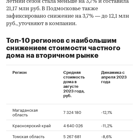
летний сезон стала меньше на 3,7% и составила
21,17 млн руб. В Подмосковье также
зафиксировано снижение на 3,7% — до 12,1 млн
руб., уточняют в компании.
Топ-10 регионов с наибольшим
снижением стоимости частного
дома на вторичном рынке
Регион
Средняя
Динамика с
стоимость
апреля 2023
дома в
года
августе
2023 года,
00:00
/
00:00
руб.
Магаданская
7 324 180
-12,1%
область
Красноярский край
4 640 026
-11,2%
Томская область
5 267 681
-8,6%