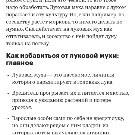
рядом с луком. Если это чеснок, то его тоже
надо обработать. Луковая муха наравне с луком
поражает и эту культуру. Но, если например, по
соседству растет морковь, то ничего делать не
нужно. Она действуют на луковых мух как
отпугиватель, и соседство с ней пойдет луку
только на пользу.
Как избавиться от луковой мухи:
главное
Луковая муха — это насекомое, личинки
которого паразитируют в головках лука.
Вредитель прогрызает их и питается мякотью,
приводя к увяданию растений и потере
урожая.
Взрослые особи сами по себе не вредят луку,
но они делают рядом с ним кладки, из
которых потом вылупляются личинки.