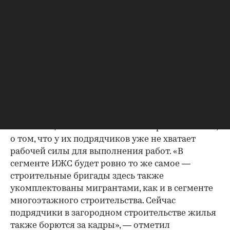
00:00
/
00:00
будет происходить за счет роста стоимости
рабочей силы. Ослабление рубля сказалось на
себестоимости стройматериалов, но большее
влияние оно оказало на рабочую силу: сейчас
мигранты из Средней Азии менее
мотивированы работать в России», — пояснил
Андрей Башкатов.
По его словам, компания сейчас получает
обратную связь от застройщиков,
занимающихся многоэтажным строительством,
о том, что у их подрядчиков уже не хватает
рабочей силы для выполнения работ. «В
сегменте ИЖС будет ровно то же самое —
строительные бригады здесь также
укомплектованы мигрантами, как и в сегменте
многоэтажного строительства. Сейчас
подрядчики в загородном строительстве жилья
также борются за кадры», — отметил