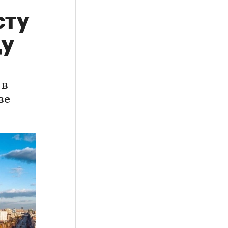
сту
ду
 в
ве