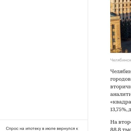
Челябинс
Челябин
городов
вторич
аналити
«квадра
13,75%, д
На второ
Спрос на ипотеку в июле вернулся к
88,8 ты