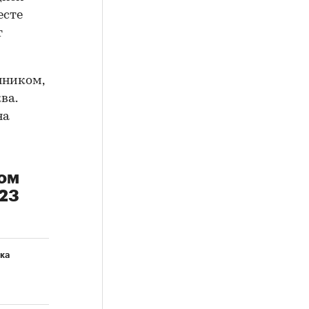
есте
т
нником,
ва.
на
ном
023
ка