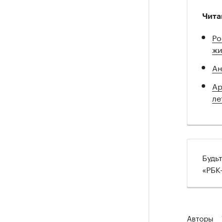
Чита
Ро
жи
Ан
Ар
ле
Будь
«РБК
Авторы