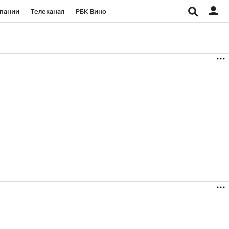
пании
Телеканал
РБК Вино
ациональные проекты
Город
аншизы
Газета
ка
Бизнес