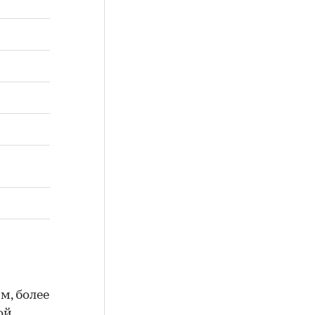
м, более
ой