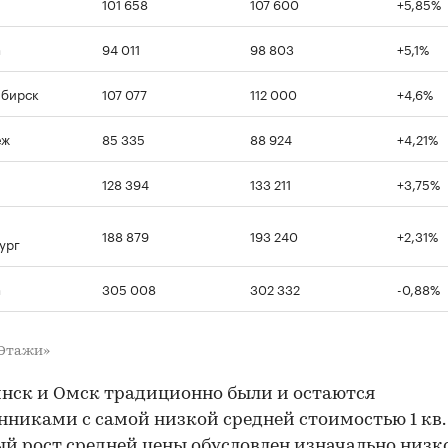
101 658
107 600
+5,85%
а
94 011
98 803
+5,1%
ибирск
107 077
112 000
+4,6%
еж
85 335
88 924
+4,21%
128 394
133 211
+3,75%
188 879
193 240
+2,31%
ург
а
305 008
302 332
-0,88%
«Этажи»
нск и Омск традиционно были и остаются
никами с самой низкой средней стоимостью 1 кв. 
й рост средней цены обусловлен изначально низк