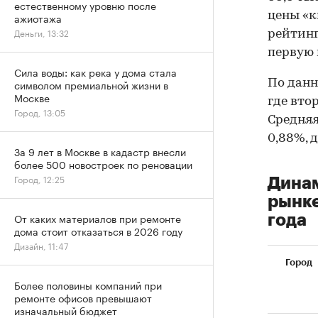
естественному уровню после
цены «к
ажиотажа
Деньги, 13:32
рейтинг
первую п
Сила воды: как река у дома стала
По дан
символом премиальной жизни в
Москве
где вто
Город, 13:05
Средняя
0,88%, д
За 9 лет в Москве в кадастр внесли
более 500 новостроек по реновации
Город, 12:25
Динам
рынке
От каких материалов при ремонте
года
дома стоит отказаться в 2026 году
Дизайн, 11:47
Город
Более половины компаний при
ремонте офисов превышают
изначальный бюджет