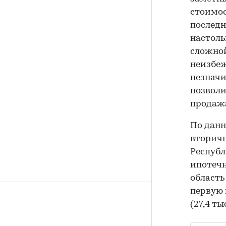
стоимос
последн
настоль
сложной
неизбеж
незначи
позволи
продажа
По данн
вторичн
Республ
ипотечн
область 
первую 
(27,4 ты