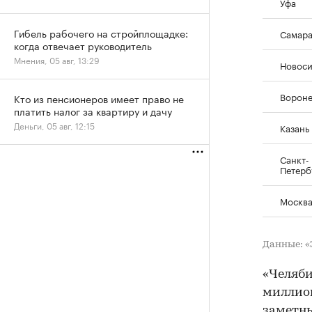
Уфа
Гибель рабочего на стройплощадке:
Самар
когда отвечает руководитель
Мнения, 05 авг, 13:29
Новос
Ворон
Кто из пенсионеров имеет право не
платить налог за квартиру и дачу
Деньги, 05 авг, 12:15
Казань
Санкт-
Петерб
Москв
Данные: 
«Челяби
миллион
заметны