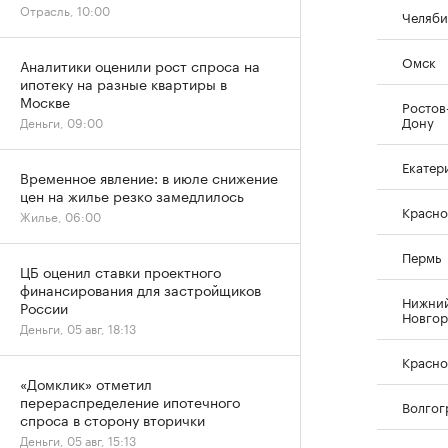
Отрасль, 10:00
Челяби
Омск
Аналитики оценили рост спроса на
ипотеку на разные квартиры в
Москве
Ростов
Дону
Деньги, 09:00
Екатер
Временное явление: в июле снижение
цен на жилье резко замедлилось
Красно
Жилье, 06:00
Пермь
ЦБ оценил ставки проектного
финансирования для застройщиков
Нижни
России
Новго
Деньги, 05 авг, 18:13
Красно
«Домклик» отметил
перераспределение ипотечного
Волгог
спроса в сторону вторички
Деньги, 05 авг, 15:13