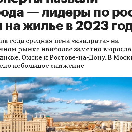
рода — лидеры по ро
 на жилье в 2023 го
ала года средняя цена «квадрата» на
чном рынке наиболее заметно выросла
инске, Омске и Ростове-на-Дону. В Моск
ено небольшое снижение