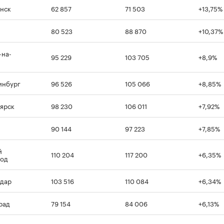
нск
62 857
71 503
+13,75%
80 523
88 870
+10,37%
-на-
95 229
103 705
+8,9%
инбург
96 526
105 066
+8,85%
ярск
98 230
106 011
+7,92%
90 144
97 223
+7,85%
й
110 204
117 200
+6,35%
род
дар
103 516
110 084
+6,34%
рад
79 154
84 006
+6,13%