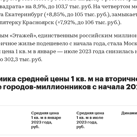
вадрата» на 8,9%, до 103,7 тыс. руб. На четвертом м
а Екатеринбург (+8,85%, до 105 тыс. руб.), замыкае
ятерку Красноярск (+7,92%, до 106 тыс. руб.).
ным «Этажей», единственным российским миллио
ричное жилье подешевело с начала года, стала Моск
 цена 1 кв. м в январе — июле 2023 года снизилась 
о 302,3 тыс. руб.
ика средней цены 1 кв. м на вторич
 городов-миллионников с начала 2
Средняя цена
Средняя цена
Динами
1 кв. м в январе
1 кв. м в июле
2023 года,
2023 года,
руб.
руб.