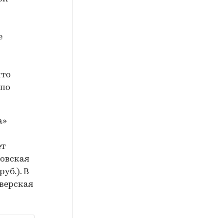
е
что
 по
а»
ет
ровская
руб.). В
Тверская