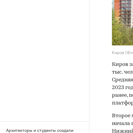
Киров
(Фо
Киров з
тыс. че
Средняя
2023 год
ранее, 
платфо
Второе 
начала 
Архитекторы и студенты создали
Нижний Н