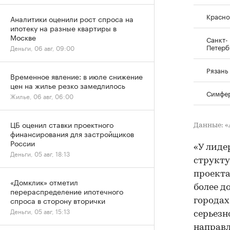
Красно
Аналитики оценили рост спроса на
ипотеку на разные квартиры в
Москве
Санкт-
Петерб
Деньги, 06 авг, 09:00
Рязань
Временное явление: в июле снижение
цен на жилье резко замедлилось
Симфе
Жилье, 06 авг, 06:00
ЦБ оценил ставки проектного
Данные: 
финансирования для застройщиков
России
«У лиде
Деньги, 05 авг, 18:13
структу
проекта
«Домклик» отметил
более до
перераспределение ипотечного
спроса в сторону вторички
городах
Деньги, 05 авг, 15:13
серьезн
направ