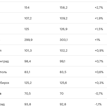
154
158,2
+2,7%
107,2
109,2
+1,9%
125
126,9
+1,5%
а
299,9
303,1
+1%
л
101,3
102,2
+0,9%
нград
98,4
99,1
+0,7%
поль
83,1
83,5
+0,6%
ибирск
125,2
125,6
+0,3%
в
70,5
70
-0,7%
рад
93,8
92,8
-1,1%