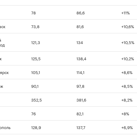
78
86,6
+11%
00:00
/
00:00
вск
73,8
81,6
+10,6%
й
121,3
134
+10,5%
род
к
125,5
138,4
+10,2%
ярск
105,1
114,1
+8,6%
еж
90,1
97,8
+8,5%
352,5
381,6
+8,2%
76
82,1
+8%
ополь
128,9
137,7
+6,9%