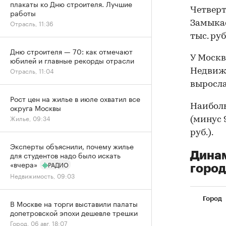
плакаты ко Дню строителя. Лучшие
Четверто
работы
Отрасль, 11:36
Замыкае
тыс. руб
Дню строителя — 70: как отмечают
У Москв
юбилей и главные рекорды отрасли
Отрасль, 11:04
Недвижи
выросла 
Рост цен на жилье в июле охватил все
Наиболь
округа Москвы
Жилье, 09:34
(минус 9
руб.).
Эксперты объяснили, почему жилье
Динам
для студентов надо было искать
«вчера»
РАДИО
город
Недвижимость, 09:03
Город
В Москве на торги выставили палаты
допетровской эпохи дешевле трешки
Город, 06 авг, 18:07