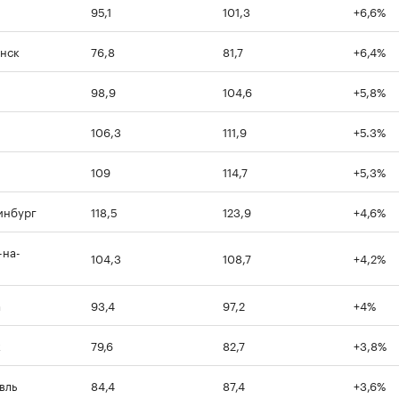
95,1
101,3
+6,6%
нск
76,8
81,7
+6,4%
98,9
104,6
+5,8%
106,3
111,9
+5.3%
109
114,7
+5,3%
инбург
118,5
123,9
+4,6%
-на-
104,3
108,7
+4,2%
а
93,4
97,2
+4%
к
79,6
82,7
+3,8%
вль
84,4
87,4
+3,6%