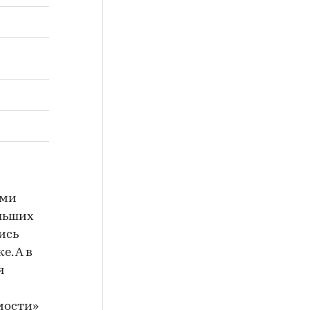
ями
ольших
ись
е. А в
я
мости»