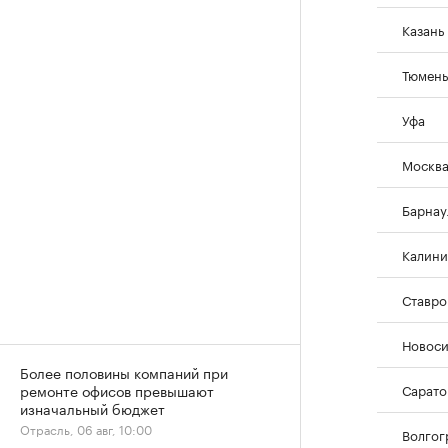
Казань
Тюмень
Уфа
Москв
Барнау
Калини
Ставро
Новос
Более половины компаний при
Сарато
ремонте офисов превышают
изначальный бюджет
Отрасль, 06 авг, 10:00
Волгог