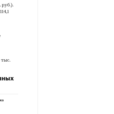
руб.).
14,1
е
 тыс.
упных
ка