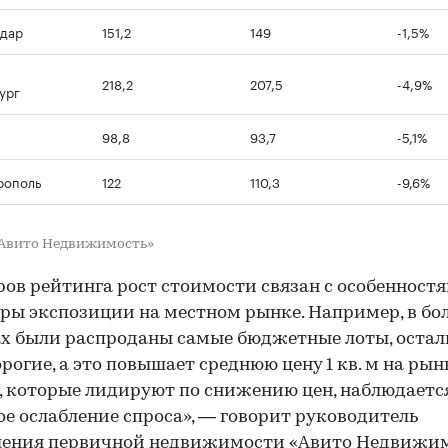
дар
151,2
149
-1,5%
218,2
207,5
-4,9%
ург
98,8
93,7
-5,1%
рополь
122
110,3
-9,6%
«Авито Недвижимость»
ров рейтинга рост стоимости связан с особенност
ры экспозиции на местном рынке. Например, в б
х были распроданы самые бюджетные лоты, остал
рогие, а это повышает среднюю цену 1 кв. м на рынк
, которые лидируют по снижению цен, наблюдаетс
ое ослабление спроса», — говорит руководитель
ления первичной недвижимости «Авито Недвижи