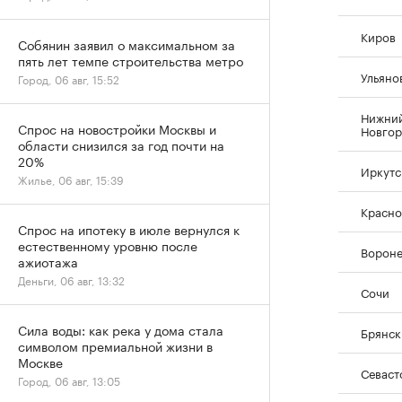
Киров
Собянин заявил о максимальном за
пять лет темпе строительства метро
Ульяно
Город, 06 авг, 15:52
Нижни
Спрос на новостройки Москвы и
Новго
области снизился за год почти на
20%
Иркутс
Жилье, 06 авг, 15:39
Красно
Спрос на ипотеку в июле вернулся к
естественному уровню после
Ворон
ажиотажа
Деньги, 06 авг, 13:32
Сочи
Сила воды: как река у дома стала
Брянск
символом премиальной жизни в
Москве
Севаст
Город, 06 авг, 13:05