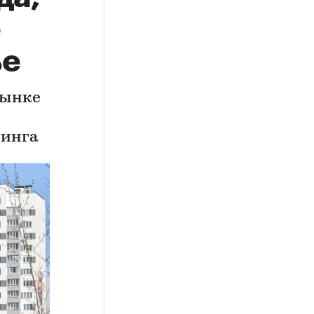
е
ье
рынке
тинга