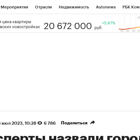
Мероприятия
Отрасли
Недвижимость
Autonews
РБК Ком
20 672 000
 цена квартиры
 РБК
РБК Образование
РБК Курсы
РБК Life
+5.87%
Тренды
Виз
вских новостройках
руб
ь
Крипто
РБК Бизнес-среда
Дискуссионный клуб
Исследо
зета
Спецпроекты СПб
Конференции СПб
Спецпроекты
кономика
Бизнес
Технологии и медиа
Финансы
Рынок на
(+88,42%)
(+32,32%
on ₽5 450
АФК «Система» ₽12
Купить
гноз ПСБ к 29.07.27
прогноз БКС к 15.07.27
Поделиться
 июл 2023, 10:28
6 786
сперты назвали горо