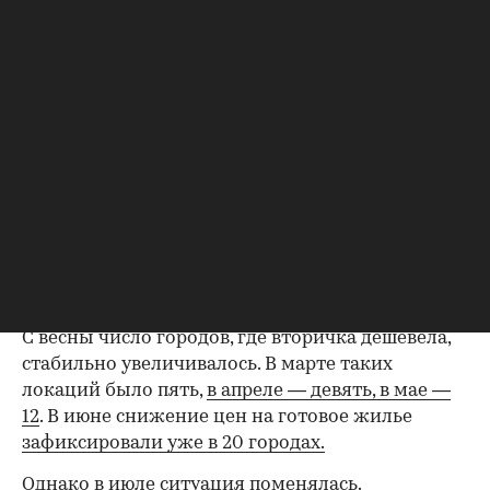
В июле снижение цен на вторичном рынке
жилья в крупных городах России резко
замедлилось. Если в июне отрицательная
динамика наблюдалась в 20 городах из 50
исследуемых, то в июле их количество
сократилось в два раза, цены на жилье
снизились лишь в десяти городах, подсчитала
«РБК Недвижимость» на основе данных,
предоставленных консалтинговой компанией
SRG. Согласно изученной статистике, снижение
стоимости 1 кв. м на вторичном рынке таких
городов за месяц составило от 0,1 до 1,2%.
С весны число городов, где вторичка дешевела,
стабильно увеличивалось. В марте таких
локаций было пять,
в апреле — девять,
в мае —
12
. В июне снижение цен на готовое жилье
зафиксировали уже в 20 городах.
Однако в июле ситуация поменялась.