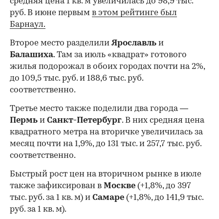
средняя цена 1 кв. м увеличилась до 98,9 тыс.
руб. В июне первым
в этом рейтинге был
Барнаул.
Второе место разделили
Ярославль
и
Балашиха
. Там за июль «квадрат» готового
жилья подорожал в обоих городах почти на 2%,
до 109,5 тыс. руб. и 188,6 тыс. руб.
соответственно.
Третье место также поделили два города —
Пермь
и
Санкт-Петербург
. В них средняя цена
квадратного метра на вторичке увеличилась за
месяц почти на 1,9%, до 131 тыс. и 257,7 тыс. руб.
соответственно.
Быстрый рост цен на вторичном рынке в июле
также зафиксирован в
Москве
(+1,8%, до 397
тыс. руб. за 1 кв. м) и
Самаре
(+1,8%, до 141,9 тыс.
руб. за 1 кв. м).