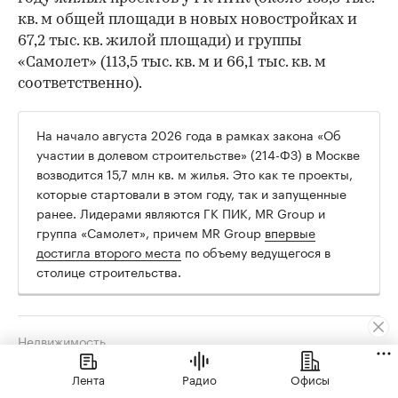
кв. м общей площади в новых новостройках и
67,2 тыс. кв. жилой площади) и группы
«Самолет» (113,5 тыс. кв. м и 66,1 тыс. кв. м
соответственно).
На начало августа 2026 года в рамках закона «Об
участии в долевом строительстве» (214-ФЗ) в Москве
возводится 15,7 млн кв. м жилья. Это как те проекты,
которые стартовали в этом году, так и запущенные
ранее. Лидерами являются ГК ПИК, MR Group и
группа «Самолет», причем MR Group
впервые
достигла второго места
по объему ведущегося в
столице строительства.
Недвижимость
Российские застройщики в июле
Лента
Радио
Офисы
ускорили вывод новостроек на