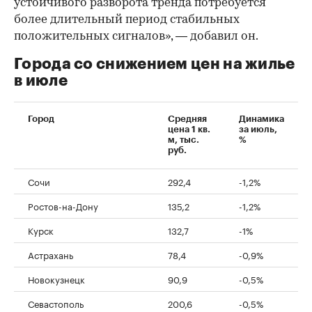
устойчивого разворота тренда потребуется
более длительный период стабильных
положительных сигналов», — добавил он.
Города со снижением цен на жилье
в июле
Город
Средняя
Динамика
цена 1 кв.
за июль,
м, тыс.
%
руб.
Сочи
292,4
-1,2%
Ростов-на-Дону
135,2
-1,2%
Курск
132,7
-1%
Астрахань
78,4
-0,9%
Новокузнецк
90,9
-0,5%
Севастополь
200,6
-0,5%