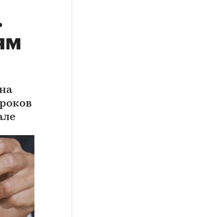
.
ям
ена
сроков
але