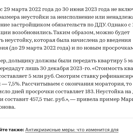
с 29 марта 2022 года до 30 июня 2023 года не вклю
размера неустойки за неисполнение или ненадле
ние застройщиком обязательств по ДДУ. Однако с 
кции возобновились. Таким образом, можно будет
ь неустойку, которая была начислена до введения
ия (до 29 марта 2022 года) и по новым просрочкам
р, дольщику должны были передать квартиру 5 м
 передадут лишь 30 декабря 2023-го. «Стоимость к
составляет 5 млн руб. Смотрим ставку рефинанси
я — 7,5%. Рассчитываем с окончания моратория, то 
исло дней просрочки составляет 183. Неустойка на
и составит 457,5 тыс. руб.», — привела пример Мар
онова.
Антикризисные меры: что изменится для
йте также: