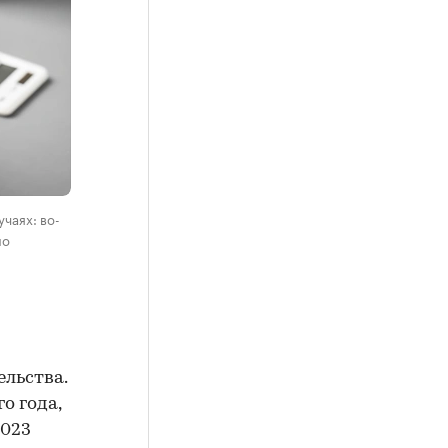
чаях: во-
но
ельства.
о года,
2023