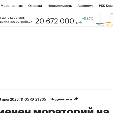
Мероприятия
Отрасли
Недвижимость
Autonews
РБК Ком
20 672 000
 цена квартиры
 РБК
РБК Образование
РБК Курсы
РБК Life
+5.87%
Тренды
Виз
вских новостройках
руб
ь
Крипто
РБК Бизнес-среда
Дискуссионный клуб
Исследо
зета
Спецпроекты СПб
Конференции СПб
Спецпроекты
кономика
Бизнес
Технологии и медиа
Финансы
Рынок на
(+86,13%)
(+28,67%)
5 450
АФК «Система» ₽12
Купить
К
 ПСБ к 29.07.27
прогноз БКС к 15.07.27
Поделиться
 июл 2023, 11:05
21 735
менен мораторий на