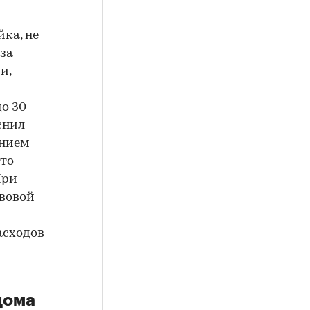
йка, не
за
и,
до 30
снил
ением
 то
При
авовой
асходов
дома