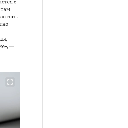
ается с
стам
частник
тно
ды,
ие», —