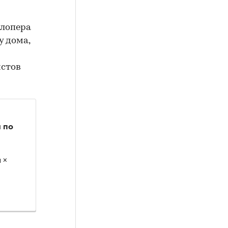
елопера
у дома,
истов
 по
 ×