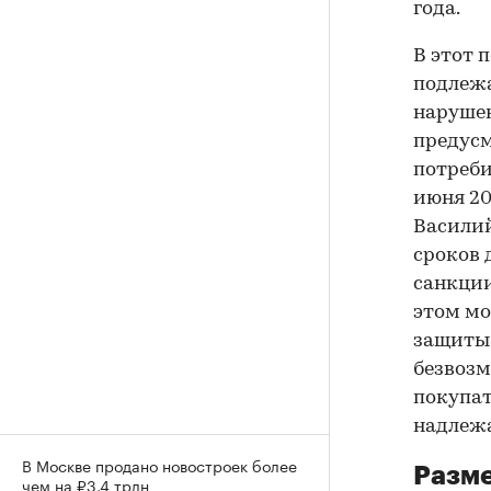
года.
В этот 
подлежа
нарушен
предусм
потреби
июня 20
Василий
сроков 
санкции
этом мо
защиты,
безвозм
покупат
надлежа
В Москве продано новостроек более
Разме
чем на ₽3,4 трлн