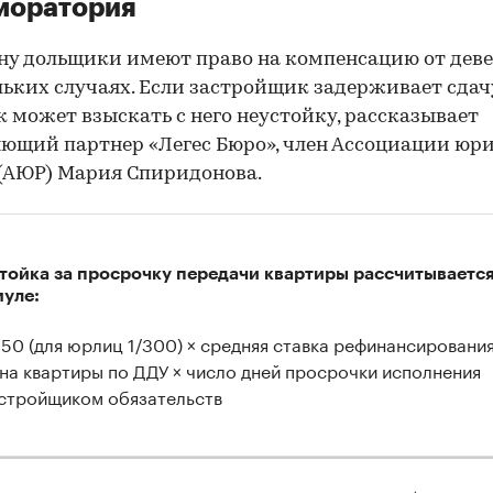
моратория
ну дольщики имеют право на компенсацию от дев
льких случаях. Если застройщик задерживает сдач
 может взыскать с него неустойку, рассказывает
ющий партнер «Легес Бюро», член Ассоциации юр
(АЮР) Мария Спиридонова.
тойка за просрочку передачи квартиры рассчитывается
уле:
150 (для юрлиц 1/300) × средняя ставка рефинансирования
на квартиры по ДДУ × число дней просрочки исполнения
00:00
/
00:00
стройщиком обязательств