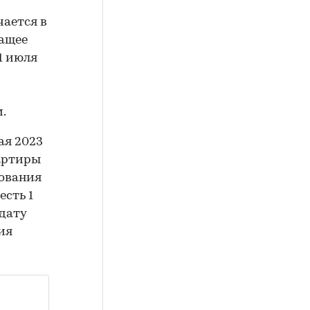
чается в
жащее
1 июля
.
ая 2023
вартиры
рования
есть 1
 дату
ия