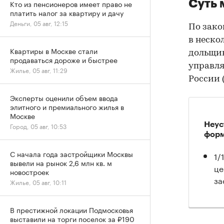
Суть 
Кто из пенсионеров имеет право не
платить налог за квартиру и дачу
Деньги, 05 авг, 12:15
По зако
в неско
Квартиры в Москве стали
дольщик
продаваться дороже и быстрее
управля
Жилье, 05 авг, 11:29
России 
Эксперты оценили объем ввода
элитного и премиального жилья в
Москве
Неус
Город, 05 авг, 10:53
форм
С начала года застройщики Москвы
1/
вывели на рынок 2,6 млн кв. м
це
новостроек
за
Жилье, 05 авг, 10:11
В престижной локации Подмосковья
выставили на торги поселок за ₽190