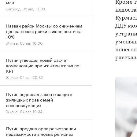
млн
Кроме т
Загород, 05 авг, 10:03
недоста
Курмаев
Назван район Москвы со снижением
ДДУ мож
цен на новостройки в июле почти на
устрани
10%
уменьши
Жилье, 05 авг, 10:00
понесен
рассказ
Путин утвердил новый расчет
компенсации при изъятии жилья по
КРТ
Жилье, 04 авг, 20:32
Путин подписал закон о защите
жилищных прав семей
военнослужащих
Жилье, 04 авг, 19:34
Путин продлил срок регистрации
недвижимости в новых регионах