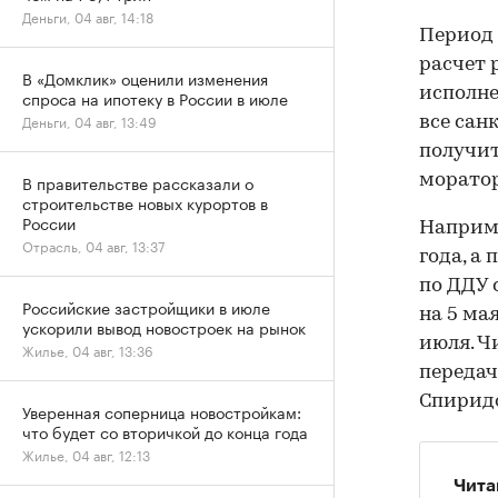
Деньги, 04 авг, 14:18
Период 
расчет 
В «Домклик» оценили изменения
исполне
спроса на ипотеку в России в июле
Деньги, 04 авг, 13:49
все сан
получит
моратор
В правительстве рассказали о
строительстве новых курортов в
России
Наприме
Отрасль, 04 авг, 13:37
года, а
по ДДУ 
Российские застройщики в июле
на 5 ма
ускорили вывод новостроек на рынок
июля. Ч
Жилье, 04 авг, 13:36
передач
Спирид
Уверенная соперница новостройкам:
что будет со вторичкой до конца года
Жилье, 04 авг, 12:13
Чита