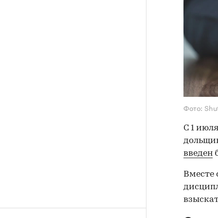
Фото: Shu
С 1 июл
дольщик
введен
б
Вместе 
дисципл
взыскат