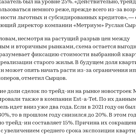
казатель был на уровне 25%. «Действительно, трей
ользоваться немного реже, прежде всего из-за воз
ности льготных и субсидированных кредитов», — 
яющий директор компании «Метриум» Руслан Сыр
словам, несмотря на растущий разрыв цен между
ым и вторичным рынками, схема остается выгодн
разумевает фиксацию стоимости выбранной квар
реализации старого жилья. В будущем доля кварт
н может опять начать расти из-за ограничения и
лоперов, отметил Сырцов.
е доли сделок по трейд-ин на рынке новостроек
ровали также в компании Est-a-Tet. По их данным
ель идет вниз уже два года. Если в 2021 году он был
30%, то в прошлом году снизился до 20%. В этом го
по трейд-ин составляет 15%. Причина их сокращен
00:00
/
00:00
 с увеличением среднего срока экспозиции кварти