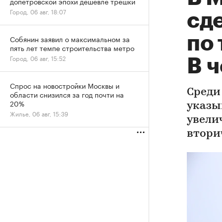
допетровской эпохи дешевле трешки
Город, 06 авг, 18:07
сд
по 
Собянин заявил о максимальном за
пять лет темпе строительства метро
Город, 06 авг, 15:52
В 
Спрос на новостройки Москвы и
Среди
области снизился за год почти на
20%
указы
Жилье, 06 авг, 15:39
увели
втори