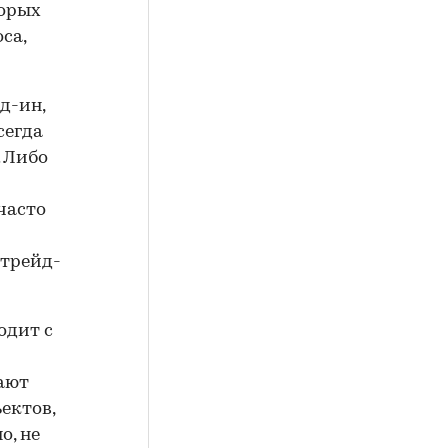
торых
са,
д-ин,
сегда
. Либо
часто
 трейд-
одит с
ают
ектов,
о, не