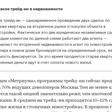
такое трейд-ин в недвижимости
а трейд-ин — одновременное проведение двух сделок по
аже квартиры на вторичном рынке и покупке объекта в
стройке. Фактически это две юридически независимые сд
ждым клиентом по данной схеме работают два агента —
иалист по вторичной недвижимости и агент по новострой
тира в новом доме бронируется на определенный срок, е
мость фиксируется. За это время продается старая кварт
ченные деньги идут в счет оплаты нового жилья.
ым «Метриума», программы трейд-ин сейчас пре
 70% ведущих девелоперов Москвы. Тем не менее 
тся такой опцией значительно реже, чем ипотекой
ками. В среднем на трейд-ин приходится 10–15% с
пке жилья в столичных новостройках. В прошлом 