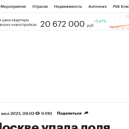
Мероприятия
Отрасли
Недвижимость
Autonews
РБК Ком
20 672 000
 цена квартиры
 РБК
РБК Образование
РБК Курсы
РБК Life
+5.87%
Тренды
Виз
вских новостройках
руб
ь
Крипто
РБК Бизнес-среда
Дискуссионный клуб
Исследо
зета
Спецпроекты СПб
Конференции СПб
Спецпроекты
кономика
Бизнес
Технологии и медиа
Финансы
Рынок на
(+87,48%)
(+30,4
Ozon ₽5 450
АФК «Система» ₽12
Купить
прогноз ПСБ к 29.07.27
прогноз БКС к 15.07.27
Поделиться
 июл 2023, 09:02
9 010
Москве упала доля