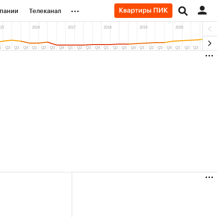
...
пании
Телеканал
ионеры
вания
личной валюты
2%)
(+5,8%)
«Северсталь» ₽700
Купить
Купить
прогноз КИТ Финанс к 20.07.27