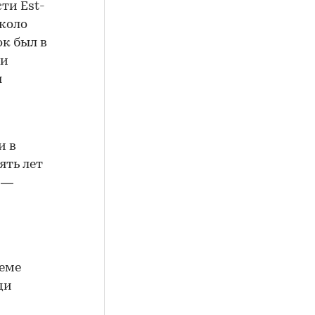
ти Est-
около
ок был в
 и
я
и в
ять лет
, —
хеме
ди