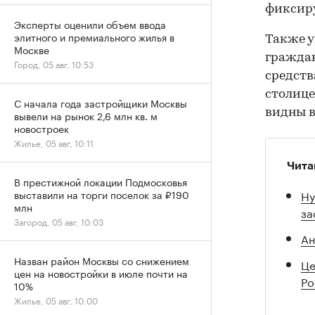
фиксиру
Эксперты оценили объем ввода
элитного и премиального жилья в
Также у
Москве
граждан
Город, 05 авг, 10:53
средств
столице
С начала года застройщики Москвы
видны в
вывели на рынок 2,6 млн кв. м
новостроек
Жилье, 05 авг, 10:11
Чита
В престижной локации Подмосковья
Ну
выставили на торги поселок за ₽190
млн
за
Загород, 05 авг, 10:03
Ан
Назван район Москвы со снижением
Це
цен на новостройки в июле почти на
Ро
10%
Жилье, 05 авг, 10:00