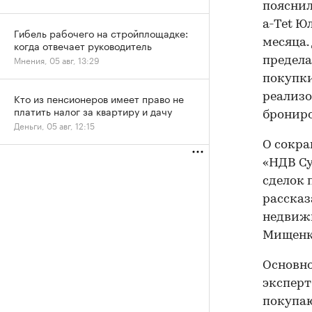
пояснил
a-Tet Ю
Гибель рабочего на стройплощадке:
месяца.
когда отвечает руководитель
Мнения, 05 авг, 13:29
предела
покупки
реализо
Кто из пенсионеров имеет право не
платить налог за квартиру и дачу
брониро
Деньги, 05 авг, 12:15
О сокра
«НДВ Су
сделок 
рассказ
недвиж
Мищенк
Основно
эксперт
покупаю