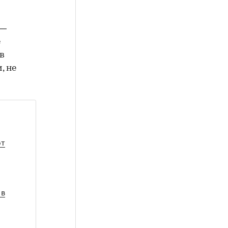
 —
е
в
, не
ют
 в