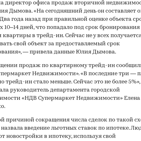
а директор офиса продаж вторичной недвижимос
лия Дымова. «На сегодняшний день он составляет 
 Два года назад при правильной оценке объекта ср
х 10–14 дней, что попадало под срок бронирования
 квартиры в трейд-ин. Сейчас не у всех получаетс
вать свой объект за предоставляемый срок
вания», — привела данные Юлия Дымова.
щении продаж по квартирному трейд-ин сообщил
пермаркет Недвижимости». «В последние три — п
по трейд-ин стало меньше. Сейчас это не более 5%»
ала руководитель департамента городской
имости «НДВ Супермаркет Недвижимости» Елена
о.
й причиной сокращения числа сделок по такой с
 назвала введение льготных ставок по ипотеке. Лю
т новостройки в ипотеку, используя свой