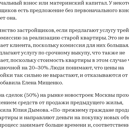
чальный взнос или материнский капитал. У неко
щиков есть предложение без первоначального взно
ет она.
нство застройщиков, если предлагают услугу трей
омиссию за реализацию старой квартиры. Это не в
ает клиента, поскольку комиссия для них большая
длагают услугу по срочному выкупу, что также не
ает, поскольку стоимость квартиры в этом случае 
ночной на 20–30%. Люди понимают, что цены на
ойки так сильно не вырастают, и отказываются от
добавила Елена Мищенко.
а сделок (50%) на рынке новостроек Москвы прох
ением средств от продажи предыдущего жилья,
жила Юлия Дымова. «По-прежнему граждане прод
артиры и направляют деньги на покупку новых объ
процесс занимает больше времени и, соответственн