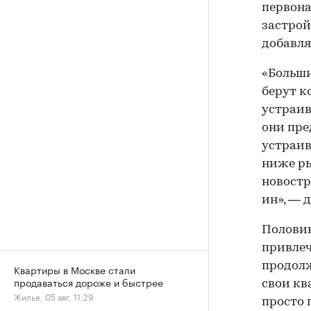
первона
застрой
добавля
«Больши
берут к
устраив
они пре
устраив
ниже ры
новостр
ин», — 
Половин
привлеч
продол
Квартиры в Москве стали
продаваться дороже и быстрее
свои кв
Жилье, 05 авг, 11:29
просто 