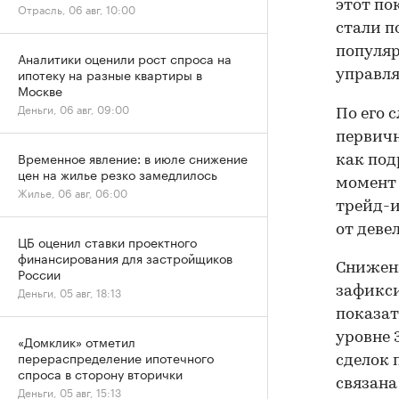
этот по
Отрасль, 06 авг, 10:00
стали п
популяр
Аналитики оценили рост спроса на
ипотеку на разные квартиры в
управл
Москве
Деньги, 06 авг, 09:00
По его 
первичн
Временное явление: в июле снижение
как под
цен на жилье резко замедлилось
момент 
Жилье, 06 авг, 06:00
трейд-и
от деве
ЦБ оценил ставки проектного
финансирования для застройщиков
Снижени
России
зафикси
Деньги, 05 авг, 18:13
показат
уровне 
«Домклик» отметил
перераспределение ипотечного
сделок 
спроса в сторону вторички
связана
Деньги, 05 авг, 15:13