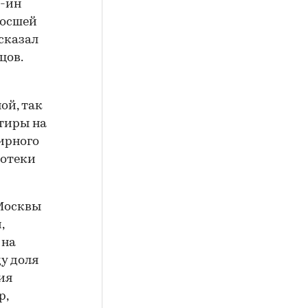
д-ин
росшей
сказал
цов.
ой, так
тиры на
ирного
потеки
 Москвы
,
 на
ду доля
ия
р,