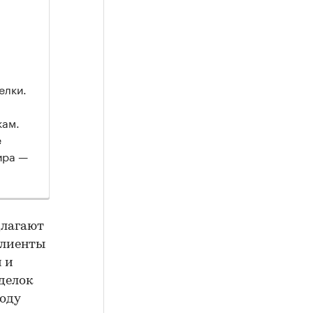
елки.
кам.
е
ира —
длагают
клиенты
 и
делок
году