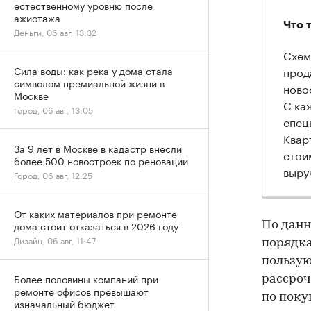
естественному уровню после
ажиотажа
Что 
Деньги, 06 авг, 13:32
Схем
прод
Сила воды: как река у дома стала
символом премиальной жизни в
ново
Москве
С ка
Город, 06 авг, 13:05
спец
Квар
За 9 лет в Москве в кадастр внесли
стои
более 500 новостроек по реновации
выру
Город, 06 авг, 12:25
От каких материалов при ремонте
дома стоит отказаться в 2026 году
По данн
Дизайн, 06 авг, 11:47
порядка
пользую
Более половины компаний при
рассроч
ремонте офисов превышают
по поку
изначальный бюджет