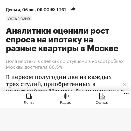
Деньги
⁠,
06 авг, 09:00
1 261
ЭКСКЛЮЗИВ
Аналитики оценили рост
спроса на ипотеку на
разные квартиры в Москве
Доля ипотеки в сделках со студиями в новостройках
Москвы достигала 66,5%
В первом полугодии две из каждых
трех студий, приобретенных в
новостройках Москвы, были куплены в
ипотеку. В сегменте трешек ипотечных
Лента
Радио
Офисы
сделок менее половины, а среди
четырехкомнатных квартир — лишь
около четверти