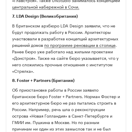
«Главстроя». Также UNStudio занималось концепцией
центральной набережной в Сочи.
7. LDA Design (Великобритания)
В британском архбюро LDA Design заявили, что не
будут продолжать работу в России. Архитекторы
участвовали в разработке концепций архитектурных
решений домов
по программе реновации в столице
.
Ранее бюро уже работало над жилыми проектами
«Донстроя». Также на сайте бюро указывается, что у
него сложились прочные отношения с институтом
«Стрелка».
8. Foster + Partners (Британия)
Об приостановке работы в России заявило
британское бюро Foster + Partners. Норман Фостер и
его архитектурное бюро не раз пытались строить в
России. Например, речь шла о реконструкции
острова «Новая Голландия» в Санкт-Петербурге и
ГМИИ им. Пушкина в Москве. Но по разным
причинам ни один из этих замыслов так и не был