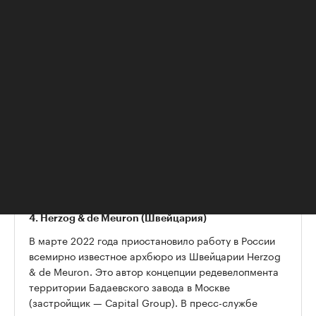
Сейчас работы над проектом продолжаются.
Осенью 2022 года девелопер презентовал проект.
Полностью реставрационные
работы завершат в
2025 году
. Тогда же представитель компании
уточнил, что британское бюро свою часть работы по
контракту выполнило. Кроме того, с самого начала
DCA вело работу совместно с российским
проектным бюро APEX, которое выполняло функцию
генерального проектировщика и адаптировало
архитектурные решения под российские нормы и
правила. К реализации проекта привлечена также
архитектурно-реставрационная мастерская
«Фаросъ».
4. Herzog & de Meuron (Швейцария)
В марте 2022 года приостановило работу в России
всемирно известное архбюро из Швейцарии Herzog
& de Meuron. Это автор концепции редевелопмента
территории Бадаевского завода в Москве
(застройщик — Capital Group). В пресс-службе