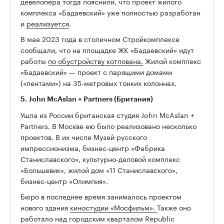
девелопера тогда пояснили, что проект жилого
комплекса «Бадаевский» уже полностью разработан
и
реализуется
.
В мае 2023 года в столичном Стройкомплексе
сообщали, что на площадке ЖК «Бадаевский» идут
работы
по обустройству котлована.
Жилой комплекс
«Бадаевский» — проект с парящими домами
(«лентами») на 35-метровых тонких колоннах.
5. John McAslan + Partners (Британия)
Ушла из России британская студия John McAslan +
Partners. В Москве ею было реализовано несколько
проектов. В их числе Музей русского
импрессионизма, бизнес-центр «Фабрика
Станиславского», культурно-деловой комплекс
«Большевик», жилой дом «11 Станиславского»,
бизнес-центр «Олимпия».
Бюро в последнее время занималось проектом
нового здания
киностудии «Мосфильм».
Также оно
работало над городским кварталом Republic