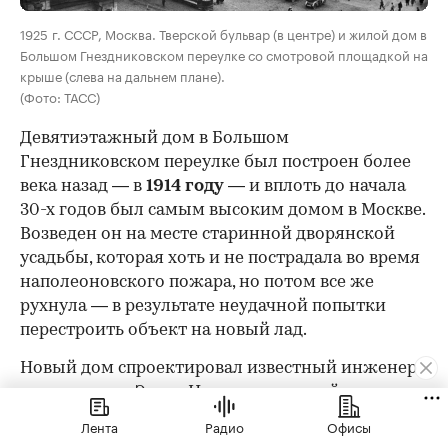
1925 г. СССР, Москва. Тверской бульвар (в центре) и жилой дом в
Большом Гнездниковском переулке со смотровой площадкой на
крыше (слева на дальнем плане).
(Фото: ТАСС)
Девятиэтажный дом в Большом
Гнездниковском переулке был построен более
века назад — в
1914 году
— и вплоть до начала
30-х годов был самым высоким домом в Москве.
Возведен он на месте старинной дворянской
усадьбы, которая хоть и не пострадала во время
наполеоновского пожара, но потом все же
рухнула — в результате неудачной попытки
перестроить объект на новый лад.
Новый дом спроектировал известный инженер
и архитектор Эрнст Нирнзее, который сам же
являлся и собственником этого участка: землю с
Лента
Радио
Офисы
обвалившейся прежней постройкой он