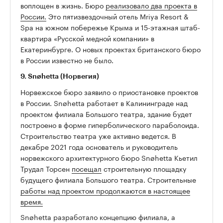
воплощен в жизнь. Бюро
реализовало два проекта в
России.
Это пятизвездочный отель Mriya Resort &
Spa на южном побережье Крыма и 15-этажная штаб-
квартира «Русской медной компании» в
Екатеринбурге. О новых проектах британского бюро
в России известно не было.
9. Snøhetta (Норвегия)
Норвежское бюро заявило о приостановке проектов
в России. Snøhetta работает в Калининграде над
проектом филиала Большого театра, здание будет
построено в форме гиперболического параболоида.
Строительство театра уже активно ведется. В
декабре 2021 года основатель и руководитель
норвежского архитектурного бюро Snøhetta Кьетил
Трудал Торсен
посещал
строительную площадку
будущего филиала Большого театра. Строительные
работы над проектом продолжаются в настоящее
время.
Snøhetta разработало концепцию филиала, а