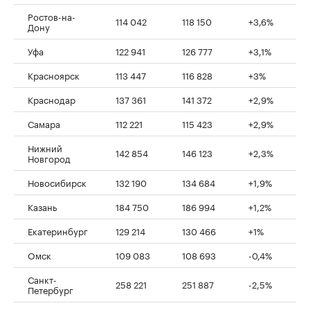
Ростов-на-
114 042
118 150
+3,6%
Дону
Уфа
122 941
126 777
+3,1%
Красноярск
113 447
116 828
+3%
Краснодар
137 361
141 372
+2,9%
Самара
112 221
115 423
+2,9%
Нижний
142 854
146 123
+2,3%
Новгород
Новосибирск
132 190
134 684
+1,9%
Казань
184 750
186 994
+1,2%
Екатеринбург
129 214
130 466
+1%
Омск
109 083
108 693
-0,4%
Санкт-
258 221
251 887
-2,5%
Петербург