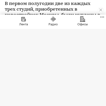
В первом полугодии две из каждых
трех студий, приобретенных в
новостройках Москвы, были куплены в
ипотеку. В сегменте трешек ипотечных
Лента
Радио
Офисы
сделок менее половины, а среди
четырехкомнатных квартир — лишь
около четверти