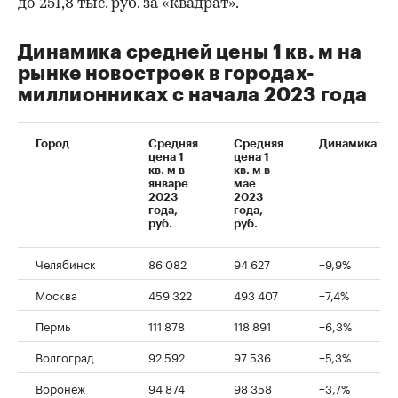
до 251,8 тыс. руб. за «квадрат».
Динамика средней цены 1 кв. м на
рынке новостроек в городах-
миллионниках с начала 2023 года
Город
Средняя
Средняя
Динамика
цена 1
цена 1
кв. м в
кв. м в
январе
мае
2023
2023
00:00
/
00:00
года,
года,
руб.
руб.
Челябинск
86 082
94 627
+9,9%
Москва
459 322
493 407
+7,4%
Пермь
111 878
118 891
+6,3%
Волгоград
92 592
97 536
+5,3%
Воронеж
94 874
98 358
+3,7%