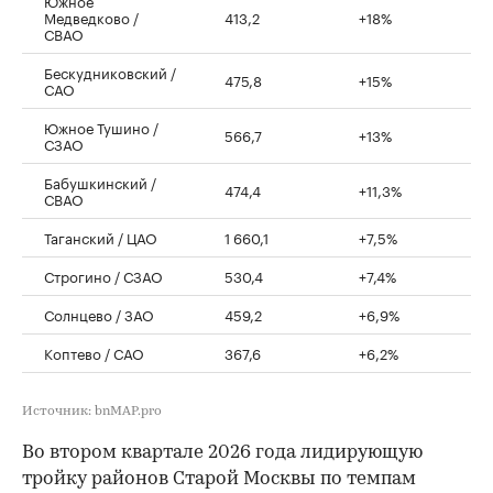
Южное
Медведково /
413,2
+18%
СВАО
Бескудниковский /
475,8
+15%
САО
Южное Тушино /
566,7
+13%
СЗАО
Бабушкинский /
474,4
+11,3%
СВАО
Таганский / ЦАО
1 660,1
+7,5%
Строгино / СЗАО
530,4
+7,4%
Солнцево / ЗАО
459,2
+6,9%
Коптево / САО
367,6
+6,2%
Источник: bnMAP.pro
Во втором квартале 2026 года лидирующую
тройку районов Старой Москвы по темпам