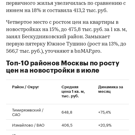
первичного жилья увеличилась по сравнению с
июнем на 18% и составила 413,2 тыс. руб.
Четвертое место с ростом цен на квартиры в
новостройках на 15%, до 475,8 тыс. руб. за 1 кв. м,
занял Бескудниковский район. Замыкает
первую пятерку Южное Тушино (рост на 13%, до
566,7 тыс. руб.), уточняют в bnMAP.pro.
Топ-10 районов Москвы по росту
цен на новостройки в июле
00:00
/
00:00
Район / Округ
Средняя
Динамика за
цена 1 кв. м,
месяц
тыс. руб.
Тимирязевский /
648,8
+75,4%
САО
Измайлово / ВАО
406,5
+20,9%