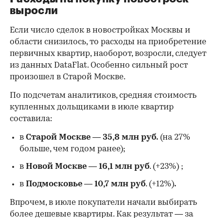
выросли
Если число сделок в новостройках Москвы и
области снизилось, то расходы на приобретение
первичных квартир, наоборот, возросли, следует
из данных DataFlat. Особенно сильный рост
произошел в Старой Москве.
По подсчетам аналитиков, средняя стоимость
купленных дольщиками в июле квартир
составила:
в
Старой Москве
—
35,8 млн руб.
(на 27%
больше, чем годом ранее);
в
Новой Москве
—
16,1 млн руб
. (+23%)
;
в
Подмосковье
—
10,7 млн руб
. (+12%)
.
Впрочем, в июле покупатели начали выбирать
более дешевые квартиры. Как результат — за