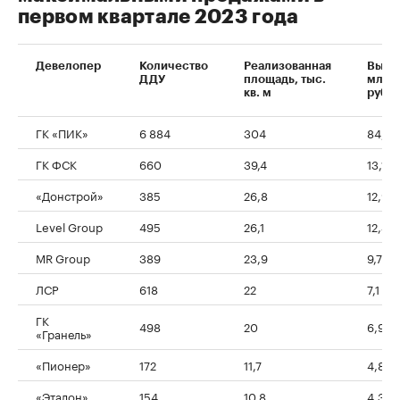
первом квартале 2023 года
Девелопер
Количество
Реализованная
Выру
ДДУ
площадь, тыс.
млрд
кв. м
руб.
ГК «ПИК»
6 884
304
84,3
ГК ФСК
660
39,4
13,1
«Донстрой»
385
26,8
12,9
Level Group
495
26,1
12,3
MR Group
389
23,9
9,7
ЛСР
618
22
7,1
ГК
498
20
6,9
«Гранель»
«Пионер»
172
11,7
4,8
«Эталон»
154
10,8
4,3