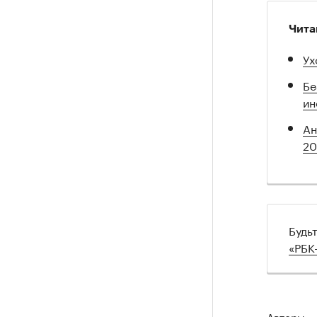
Чита
Ух
Бе
ин
Ан
20
Будь
«РБК
Авторы