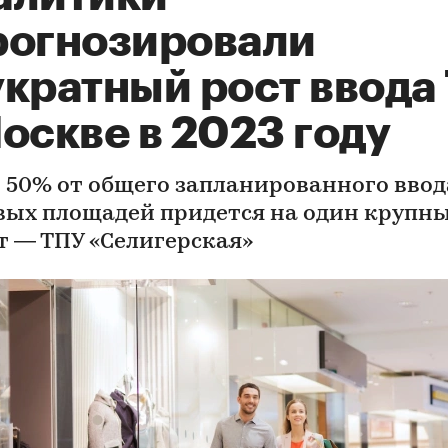
рогнозировали
укратный рост ввода
оскве в 2023 году
 50% от общего запланированного ввод
вых площадей придется на один крупн
т — ТПУ «Селигерская»