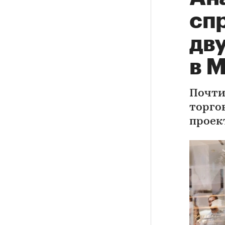
сп
дв
в М
Почти
торго
проек