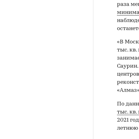
раза мен
минима
наблюде
останет
«В Моск
тыс. кв
занимае
Саурин.
центров
реконст
«Алмаз» 
По данн
тыс. кв.
2021 го
летнюю