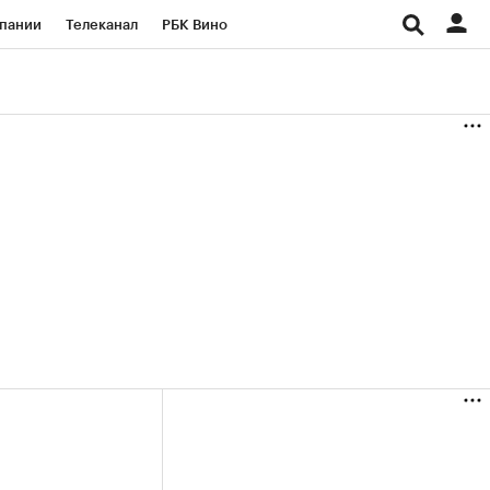
пании
Телеканал
РБК Вино
ациональные проекты
Город
аншизы
Газета
ка
Бизнес