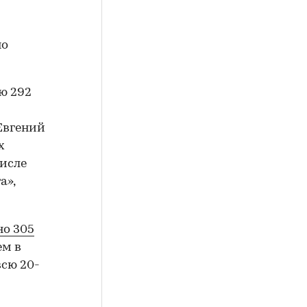
но
ю 292
 Евгений
х
числе
а»,
но 305
ем в
всю 20-