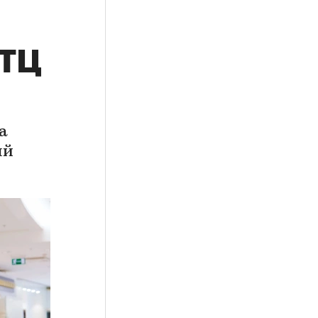
 ТЦ
а
ый