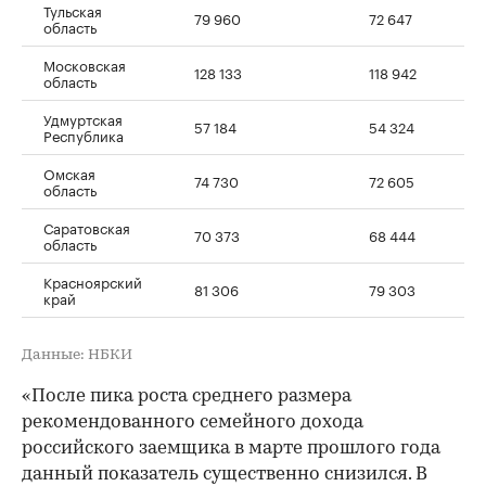
Тульская
79 960
72 647
область
Московская
128 133
118 942
область
Удмуртская
57 184
54 324
Республика
Омская
74 730
72 605
область
Саратовская
70 373
68 444
область
Красноярский
81 306
79 303
край
Данные: НБКИ
«После пика роста среднего размера
рекомендованного семейного дохода
российского заемщика в марте прошлого года
данный показатель существенно снизился. В