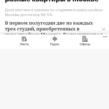
Доля ипотеки в сделках со студиями в новостройках
Москвы достигала 66,5%
В первом полугодии две из каждых
трех студий, приобретенных в
новостройках Москвы, были куплены в
ипотеку. В сегменте трешек ипотечных
Лента
Радио
Офисы
сделок менее половины, а среди
четырехкомнатных квартир — лишь
около четверти