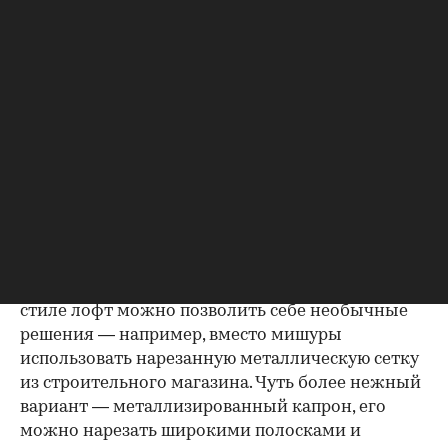
либо будет диссонировать».
Стиль лофт, казалось бы, довольно далекий от
новогоднего уюта, дает возможность создать
весьма оригинальный праздничный интерьер.
«Вполне допустимо использовать при
украшении дома в стиле лофт и классические
элементы — но желательно, чтобы они были
состаренными, даже с элементами
ржавчины, — говорит Наталья Власенко. —
Подойдут старые шары со следами времени.
Часть игрушек можно сделать самому или
поискать интересный хендмейд у мастеров. В
стиле лофт можно позволить себе необычные
решения — например, вместо мишуры
использовать нарезанную металлическую сетку
из строительного магазина. Чуть более нежный
вариант — металлизированный капрон, его
можно нарезать широкими полосками и