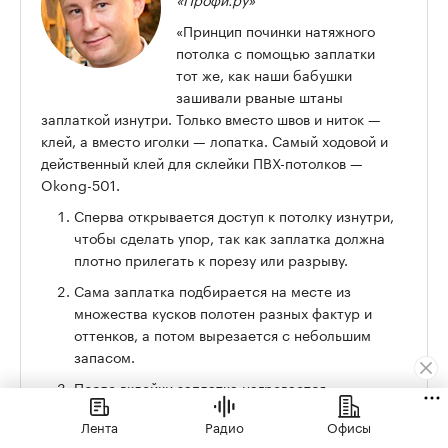
«Принцип починки натяжного
потолка с помощью заплатки
тот же, как наши бабушки
зашивали рваные штаны
заплаткой изнутри. Только вместо швов и ниток —
клей, а вместо иголки — лопатка. Самый ходовой и
действенный клей для склейки ПВХ-потолков —
Okong-501.
Сперва открывается доступ к потолку изнутри,
чтобы сделать упор, так как заплатка должна
плотно прилегать к порезу или разрыву.
Сама заплатка подбирается на месте из
множества кусков полотен разных фактур и
оттенков, а потом вырезается с небольшим
запасом.
После вклейки заплатка нагревается
строительным феном для натяжения и
Лента
Радио
Офисы
выравнивания.