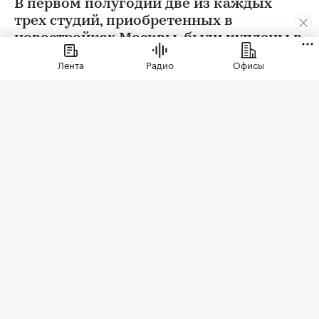
В первом полугодии две из каждых
трех студий, приобретенных в
новостройках Москвы, были куплены в
ипотеку. В сегменте трешек ипотечных
Лента
Радио
Офисы
сделок менее половины, а среди
четырехкомнатных квартир — лишь
около четверти