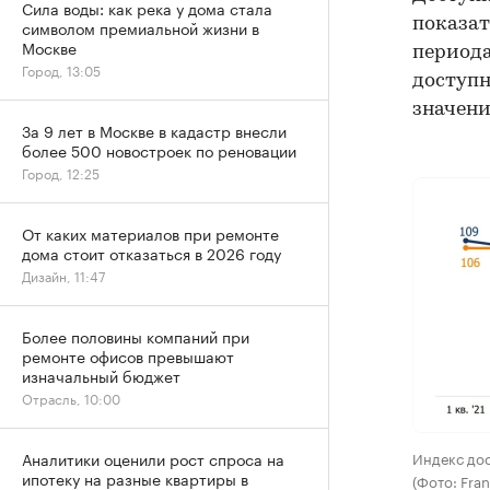
Сила воды: как река у дома стала
показат
символом премиальной жизни в
Москве
периода
Город, 13:05
доступн
значени
За 9 лет в Москве в кадастр внесли
более 500 новостроек по реновации
Город, 12:25
От каких материалов при ремонте
дома стоит отказаться в 2026 году
Дизайн, 11:47
Более половины компаний при
ремонте офисов превышают
изначальный бюджет
Отрасль, 10:00
Индекс дос
Аналитики оценили рост спроса на
ипотеку на разные квартиры в
(Фото: Fran