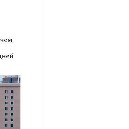
 чем
дней