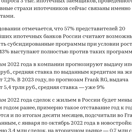
опроса 3 тыс. ипотечных заемщиков, проведенног
овные страхи ипотечников сейчас связаны именно 
тами.
довании отмечается, что 57% представителей 20
йших ипотечных банков России считают возможн
ть субсидированные программы при условии рос
 43% выступают полностью против таких программ
ам 2022 года в компании прогнозируют выдачу ип
н руб., средняя ставка по выданным кредитам на ж
т 7,2%. В 2023 году, по прогнозам Frank RG, выдача
т 5,4 трлн руб., средняя ставка — уже 9%
ам 2022 года сделок с жильем в России будет мень
м годом ранее, примерно такое отставание год к го
тся и по итогам десяти месяцев, подсчитали во Fra
анным, с января по октябрь 2022 года в новострой
но 3,4 млн сделок, на вторичном рынке — 0,7 млн с