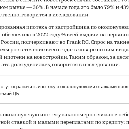
отеки в сегменте новостроек сейчас составляет 70
ом рынке — 36%. В начале года это было 79% и 43
ственно, говорится в исследовании.
рованная ипотека от застройщика по околонуле
 обеспечила в 2022 году ⅔ всей выдачи на первич
 России, подчеркивают во Frank RG. Спрос на такие
мы рос в течение всего года: в январе по ним выд
й ипотеки на новостройки. Таким образом, за деся
 эта доля удвоилась, говорится в исследовании.
могут ограничить ипотеку с околонулевыми ставками посл
ензий ЦБ
а околонулевую ипотеку закономерно связан с не
ной ставкой и малыми переплатами по кредиту: 