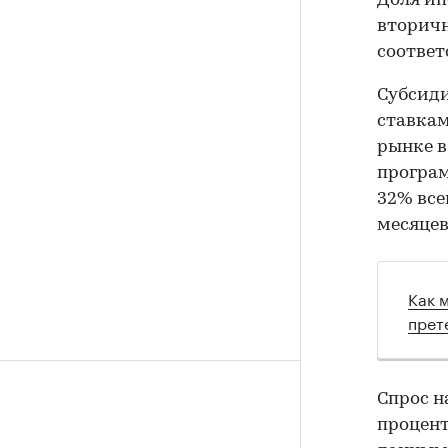
Доля ип
вторичн
соответ
Субсиди
ставкам
рынке в
програм
32% все
месяцев
Как 
прет
Спрос н
процент