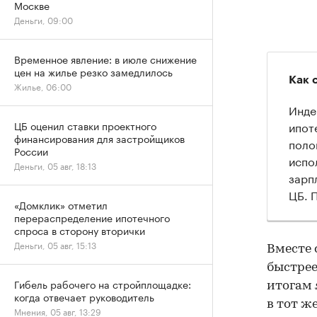
Москве
Деньги, 09:00
Временное явление: в июле снижение
цен на жилье резко замедлилось
Как 
Жилье, 06:00
Инде
ипот
ЦБ оценил ставки проектного
финансирования для застройщиков
поло
России
испо
Деньги, 05 авг, 18:13
зарп
ЦБ. 
«Домклик» отметил
перераспределение ипотечного
спроса в сторону вторички
Деньги, 05 авг, 15:13
Вместе 
быстрее
Гибель рабочего на стройплощадке:
итогам 
когда отвечает руководитель
в тот ж
Мнения, 05 авг, 13:29