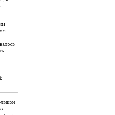
%, на
%
вым
ном
авалось
ть
е
большой
по