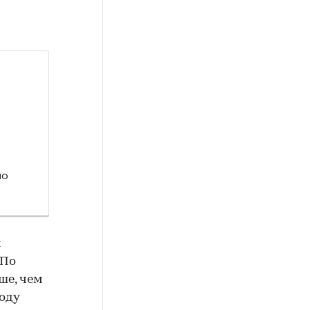
по
и
 По
ше, чем
году