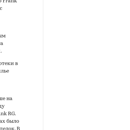
о Frank
с
ым
та
.
отеки в
илье
ше на
ду
nk RG.
ках было
делок. В