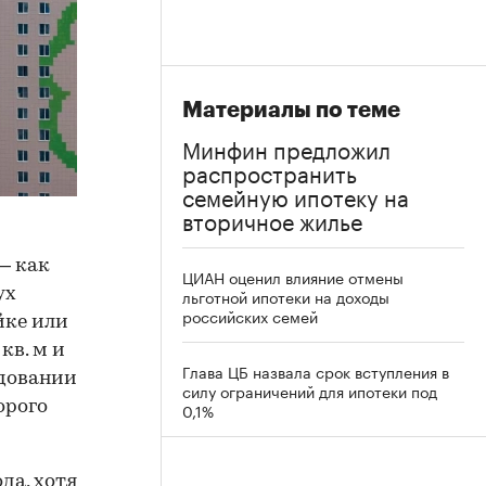
Материалы по теме
Минфин предложил
распространить
семейную ипотеку на
вторичное жилье
— как
ЦИАН оценил влияние отмены
ух
льготной ипотеки на доходы
российских семей
йке или
кв. м и
Глава ЦБ назвала срок вступления в
едовании
силу ограничений для ипотеки под
орого
0,1%
да, хотя