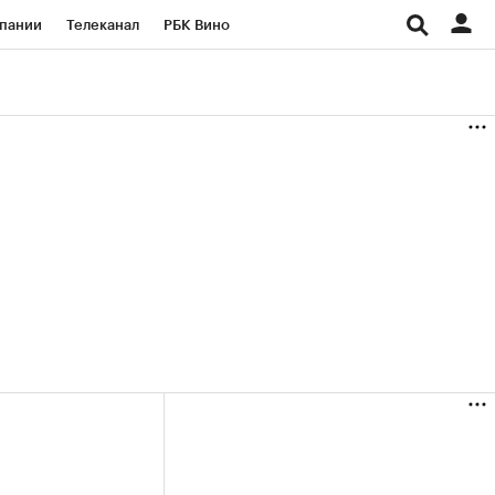
пании
Телеканал
РБК Вино
ациональные проекты
Город
аншизы
Газета
ка
Бизнес