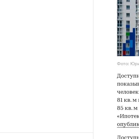
Фото: Юр
Доступн
показыв
человек
81 кв. м
85 кв. 
«Ипотек
опубли
Доступн