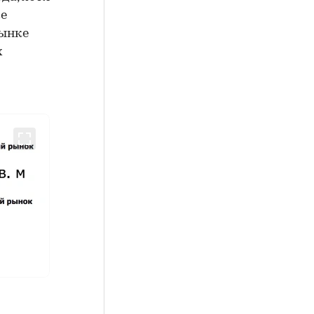
же
рынке
х