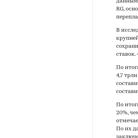
данным 
RG, осн
перепла
В иссле
крупне
сохрани
ставок.
По итог
4,7 трл
состави
состави
По итог
20%, че
отмечае
По их д
заключе