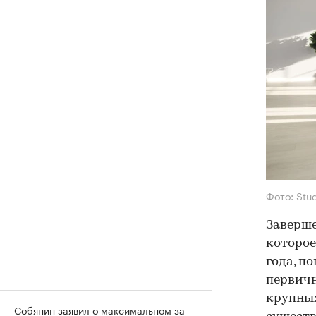
Фото: Stu
Заверше
которое
года, п
первичн
крупны
Собянин заявил о максимальном за