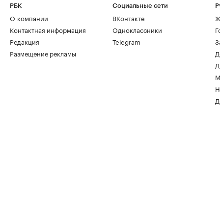
РБК
Социальные сети
Р
О компании
ВКонтакте
Ж
Контактная информация
Одноклассники
Г
Редакция
Telegram
З
Размещение рекламы
Д
Д
М
Н
Д