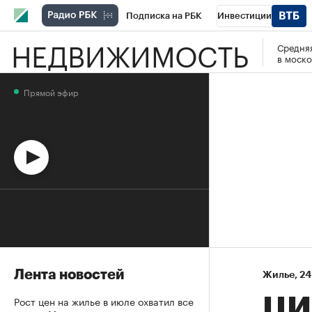
Подписка на РБК
Инвестиции
НЕДВИЖИМОСТЬ
Средняя
Спорт
Школа управления РБК
РБК 
в моско
Стиль
Крипто
РБК Бизнес-среда
Прямой эфир
Спецпроекты СПб
Конференции СПб
Технологии и медиа
Финансы
Рыно
Лента новостей
Жилье
⁠,
24
Рост цен на жилье в июле охватил все
ЦИ