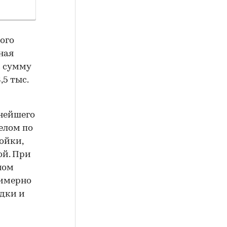
ого
ная
в сумму
5 тыс.
ьнейшего
елом по
ойки,
ой. При
ном
римерно
идки и