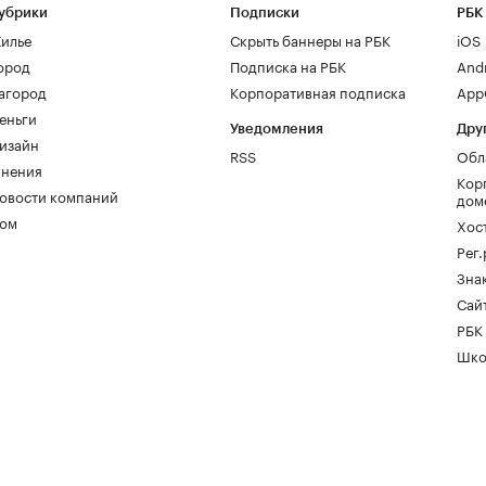
убрики
Подписки
РБК
илье
Скрыть баннеры на РБК
iOS
ород
Подписка на РБК
And
агород
Корпоративная подписка
AppG
еньги
Уведомления
Дру
изайн
RSS
Обл
нения
Кор
овости компаний
дом
ом
Хос
Рег
Зна
Сайт
РБК
Шко