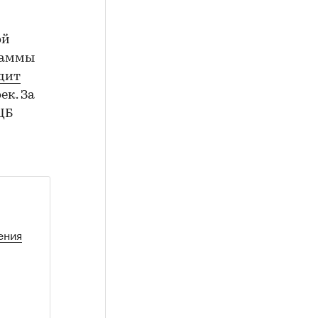
ой
граммы
дит
ек. За
ЦБ
ения