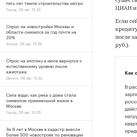
существ
пять лет темпе строительства метро
ЦИАН и 
Город, 06 авг, 15:52
Если се
Спрос на новостройки Москвы и
кредиту
области снизился за год почти на
20%
после з
Жилье, 06 авг, 15:39
руб.).
Спрос на ипотеку в июле вернулся к
естественному уровню после
ажиотажа
Как 
Деньги, 06 авг, 13:32
В ра
зарп
Сила воды: как река у дома стала
символом премиальной жизни в
росс
Москве
дейс
Город, 06 авг, 13:05
нагр
квар
За 9 лет в Москве в кадастр внесли
пред
более 500 новостроек по реновации