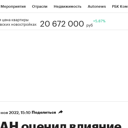
Мероприятия
Отрасли
Недвижимость
Autonews
РБК Ком
20 672 000
 цена квартиры
Образование
РБК Курсы
РБК Life
Тренды
+5.87%
Визионеры
Н
вских новостройках
руб
Дискуссионный клуб
Исследования
Кредитные рейтинги
Фр
Спецпроекты
Проверка контрагентов
Политика
Экономи
к наличной валюты
Поделиться
 ноя 2022, 15:10
АН оценил влияние