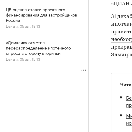
«ЦИАН.А
ЦБ оценил ставки проектного
финансирования для застройщиков
31 дека
России
ипотеки
Деньги, 05 авг, 18:13
правите
необхо
«Домклик» отметил
перераспределение ипотечного
прекра
спроса в сторону вторички
Эльвира
Деньги, 05 авг, 15:13
Чита
Бе
пр
Ми
но