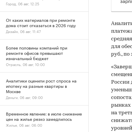
зарп
Город, 06 авг, 12:25
От каких материалов при ремонте
Аналити
дома стоит отказаться в 2026 году
Дизайн, 06 авг, 11:47
платежа
средняя
для обе
Более половины компаний при
ремонте офисов превышают
руб., п
изначальный бюджет
Отрасль, 06 авг, 10:00
«Заверш
смещени
Аналитики оценили рост спроса на
России 
ипотеку на разные квартиры в
уменьши
Москве
Деньги, 06 авг, 09:00
сопоста
рынках
на трет
Временное явление: в июле снижение
цен на жилье резко замедлилось
снижать
Жилье, 06 авг, 06:00
уровней