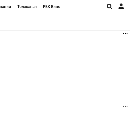
пании
Телеканал
РБК Вино
ациональные проекты
Город
аншизы
Газета
ка
Бизнес