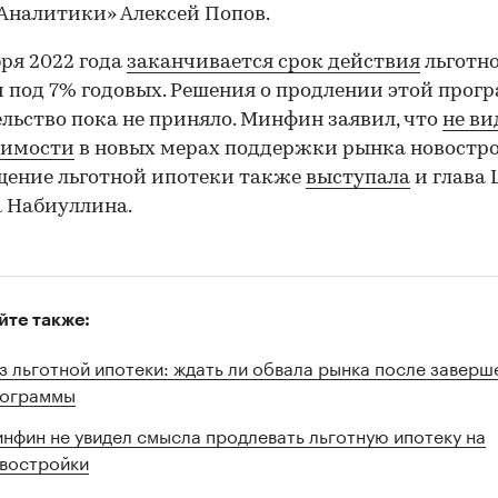
налитики» Алексей Попов.
бря 2022 года
заканчивается срок действия
льготн
 под 7% годовых. Решения о продлении этой про
льство пока не приняло. Минфин заявил, что
не ви
димости
в новых мерах поддержки рынка новостро
щение льготной ипотеки также
выступала
и глава 
 Набиуллина.
йте также:
з льготной ипотеки: ждать ли обвала рынка после заверш
ограммы
нфин не увидел смысла продлевать льготную ипотеку на
востройки