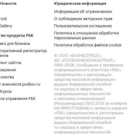
 Новости
Юридическая информация
Информация об ограничениях
roid
О соблюдении авторских прав
allery
Пользовательское соглашение
Политика в отношении обработки
гие продукты РБК
персональных данных
ако для бизнеса
Политика обработки файлов cookie
поративный регистратор
енов
© ООО «БИЗНЕСПРЕСС»,
АО «РОСБИЗНЕСКОНСАЛТИНГ»,
тинг сайтов
1995–2026
. Сообщения и материалы
.решения
информационного агентства «РБК»
(свидетельство о регистрации
комства
средства массовой информации
 знакомств podbor.ru
выдано Федеральной службой
по надзору в сфере связи,
 Курсы
информационных технологий
ла управления РБК
и массовых коммуникаций
(Роскомнадзор) 09.12.2015 за номером
ИА №ФС77-63848) и сетевого издания
«РБК» (свидетельство о регистрации
средства массовой информации
выдано Федеральной службой
по надзору в сфере связи,
информационных технологий