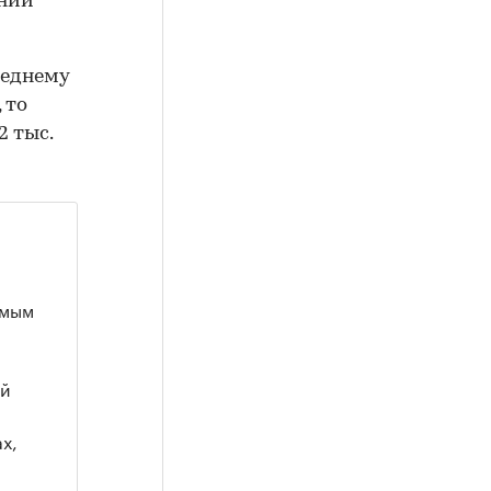
ании
реднему
 то
2 тыс.
емым
ой
х,