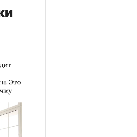
ки
дет
и. Это
ичку