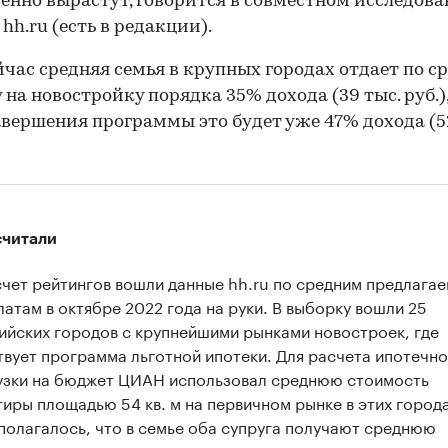
енно вырастут, говорится в совместном исследов
hh.ru (есть в редакции).
йчас средняя семья в крупных городах отдает по с
 на новостройку порядка 35% дохода (39 тыс. руб.),
авершения программы это будет уже 47% дохода (5
считали
счет рейтингов вошли данные hh.ru по средним предлага
латам в октябре 2022 года на руки. В выборку вошли 25
ийских городов с крупнейшими рынками новостроек, где
твует программа льготной ипотеки. Для расчета ипотечн
узки на бюджет ЦИАН использовал среднюю стоимость
тиры площадью 54 кв. м на первичном рынке в этих города
полагалось, что в семье оба супруга получают среднюю