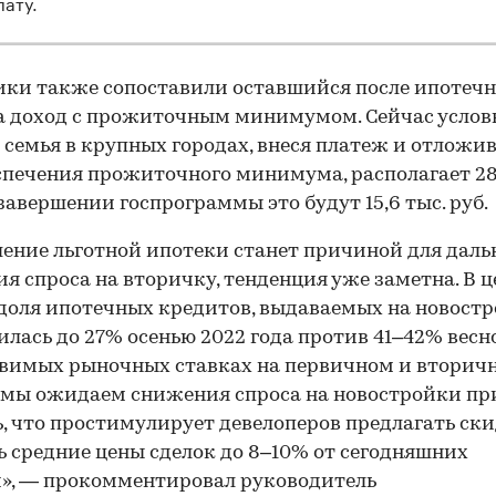
лату.
ки также сопоставили оставшийся после ипотечн
 доход с прожиточным минимумом. Сейчас услов
 семья в крупных городах, внеся платеж и отложи
спечения прожиточного минимума, располагает 28,
о завершении госпрограммы это будут 15,6 тыс. руб.
ение льготной ипотеки станет причиной для дал
я спроса на вторичку, тенденция уже заметна. В ц
доля ипотечных кредитов, выдаваемых на новостр
лась до 27% осенью 2022 года против 41–42% весн
вимых рыночных ставках на первичном и вторич
 мы ожидаем снижения спроса на новостройки п
ь, что простимулирует девелоперов предлагать ск
 средние цены сделок до 8–10% от сегодняшних
», — прокомментировал руководитель