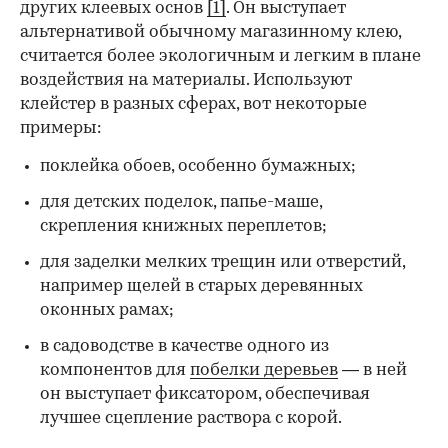
других клеевых основ
[1]
. Он выступает
альтернативой обычному магазинному клею,
считается более экологичным и легким в плане
воздействия на материалы. Используют
клейстер в разных сферах, вот некоторые
00:00
/
00:00
примеры:
поклейка обоев, особенно бумажных;
для детских поделок, папье-маше,
скрепления книжных переплетов;
для заделки мелких трещин или отверстий,
например щелей в старых деревянных
оконных рамах;
в садоводстве в качестве одного из
компонентов для
побелки деревьев
— в ней
он выступает фиксатором, обеспечивая
лучшее сцепление раствора с корой.