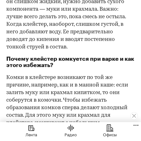
он слишком жидкий, нужно добавить сухого
компонента — муки или крахмала. Важно:
лучше всего делать это, пока смесь не остыла.
Когда клейстер, наоборот, слишком густой, в
него добавляют воду. Ее предварительно
доводят до кипения и вводят постепенно
тонкой струей в состав.
Почему клейстер комкуется при варке и как
этого избежать?
Комки в клейстере возникают по той же
причине, например, как и в манной каше: если
залить муку или крахмал кипятком, то они
соберутся в комочки. Чтобы избежать
образования комков сперва делают холодный
состав. Для этого муку или крахмал для
клейстера смешивают с небольшим
количеством холодной воды, хорошо
Лента
Радио
Офисы
размешивают, а после вводят в эту смесь уже