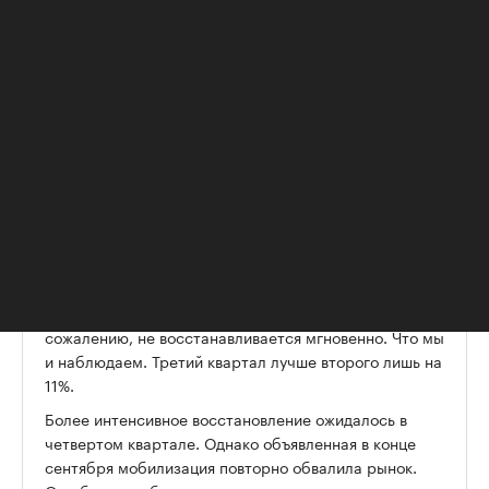
квартале было зарегистрировано 135,7 тыс. ДДУ,
то в третьем — 150,8 тыс. ДДУ.
Кирилл Холопик, руководитель портала ЕРЗ.РФ:
— Резкий скачок ключевой ставки вызвал одинаковые
последствия как в 2014-м, так и в 2022 году. Сначала
граждане стремились спасти свои сбережения
(декабрь 2014-го и март 2022-го), что привело к
резкому росту продаж новостроек, затем произошел
обвал продаж (январь-февраль 2014-го и апрель-май
2022-го) и постепенное восстановление рынка.
Однако при таких сильных потрясениях рынок, к
сожалению, не восстанавливается мгновенно. Что мы
и наблюдаем. Третий квартал лучше второго лишь на
11%.
Более интенсивное восстановление ожидалось в
четвертом квартале. Однако объявленная в конце
сентября мобилизация повторно обвалила рынок.