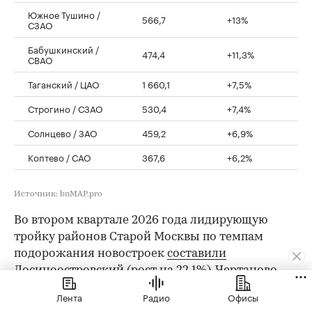
Южное Тушино /
566,7
+13%
СЗАО
Бабушкинский /
474,4
+11,3%
СВАО
Таганский / ЦАО
1 660,1
+7,5%
Строгино / СЗАО
530,4
+7,4%
Солнцево / ЗАО
459,2
+6,9%
Коптево / САО
367,6
+6,2%
Источник: bnMAP.pro
Во втором квартале 2026 года лидирующую
тройку районов Старой Москвы по темпам
подорожания новостроек
составили
Лосиноостровский (рост на 22,1%), Чертаново
Северное (рост на 17,4%) и Бескудниковский
Лента
Радио
Офисы
(рост на 17,1%).