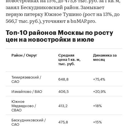
новостройках на 15%, до 475,8 тыс. руб. за 1 кв. м,
занял Бескудниковский район. Замыкает
первую пятерку Южное Тушино (рост на 13%, до
566,7 тыс. руб.), уточняют в bnMAP.pro.
Топ-10 районов Москвы по росту
цен на новостройки в июле
00:00
/
00:00
Район / Округ
Средняя
Динамика за
цена 1 кв. м,
месяц
тыс. руб.
Тимирязевский /
648,8
+75,4%
САО
Измайлово / ВАО
406,5
+20,9%
Южное
Медведково /
413,2
+18%
СВАО
Бескудниковский /
475,8
+15%
САО