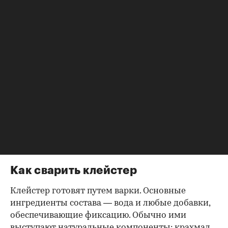
примеры:
поклейка обоев, особенно бумажных;
для детских поделок, папье-маше,
скрепления книжных переплетов;
для заделки мелких трещин или отверстий,
например щелей в старых деревянных
оконных рамах;
в садоводстве в качестве одного из
компонентов для
побелки деревьев
— в ней
он выступает фиксатором, обеспечивая
лучшее сцепление раствора с корой.
Как сварить клейстер
Клейстер готовят путем варки. Основные
ингредиенты состава — вода и любые добавки,
обеспечивающие фиксацию. Обычно ими
выступают натуральные компоненты: крахмал